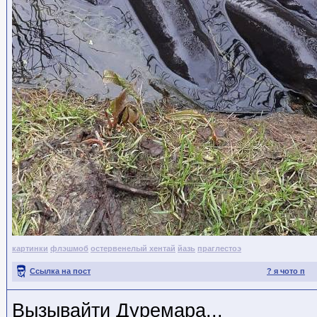
картинки
флэшмоб
остервенелый хентай
йазь
праглестоэ
Ссылка на пост
? я чото п
Вызывайти Дуремара...