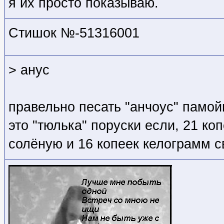
я их просто показываю.
Стишок №-51316001
> анус
правельно песать "анчоус" памо
это "тюлька" поруски если, 21 ко
солёную и 16 копеек келограмм 