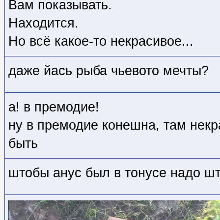
Вам показывать.
Находится.
Но всё какое-то некрасивое...
даже йась рыба чьевото мечты?
а! в премодие!
ну в премодие конешна, там нек
быть
штобы анус был в тонусе надо шт