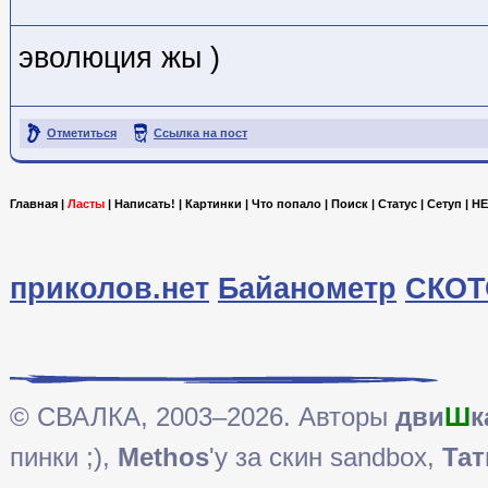
эволюция жы )
Отметиться
Ссылка на пост
Главная
|
Ласты
|
Написать!
|
Картинки
|
Что попало
|
Поиск
|
Статус
|
Сетуп
|
HE
приколов.нет
Байанометр
СКОТ
© СВАЛКА, 2003–2026. Авторы
дви
Ш
к
пинки ;),
Methos
'у за скин sandbox,
Тат