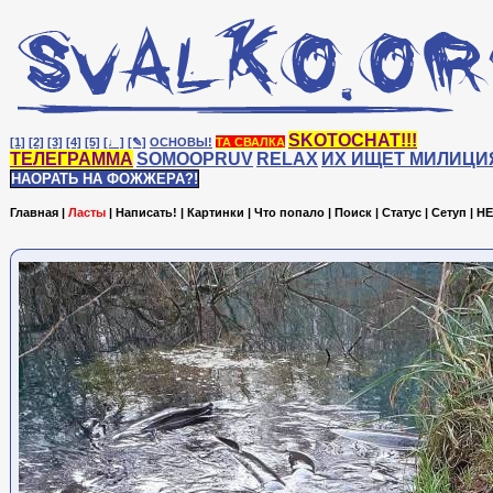
SKOTOCHAT!!!
[1]
[2]
[3]
[4]
[5]
[♩]
[✎]
ОСНОВЫ!
ТА СВАЛКА
ТЕЛЕГРАММА
SOMOOPRUV
RELAX
ИХ ИЩЕТ МИЛИЦИ
НАОРАТЬ НА ФОЖЖЕРА?!
Главная
|
Ласты
|
Написать!
|
Картинки
|
Что попало
|
Поиск
|
Статус
|
Сетуп
|
HE