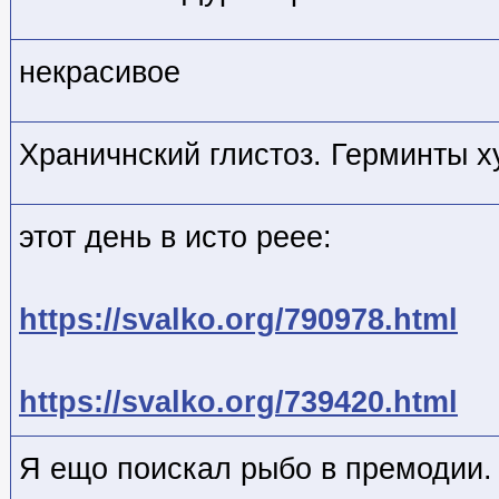
некрасивое
Храничнский глистоз. Герминты х
этот день в исто реее:
https://svalko.org/790978.html
https://svalko.org/739420.html
Я ещо поискал рыбо в премодии.