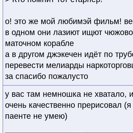
о! это же мой любимэй фильм! в
в одном они лазиют ищют чюжово
маточном корабле
а в другом джэкечен идёт по тру
перевести мелиарды наркоторгов
за спасибо пожалусто
у вас там немношка не хватало, и
очень качественно прерисовал (я 
паенте не умею)