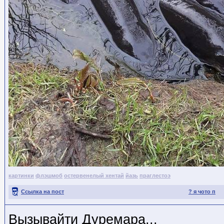
картинки
флэшмоб
остервенелый хентай
йазь
праглестоэ
Ссылка на пост
? я чото п
Вызывайти Дуремара...