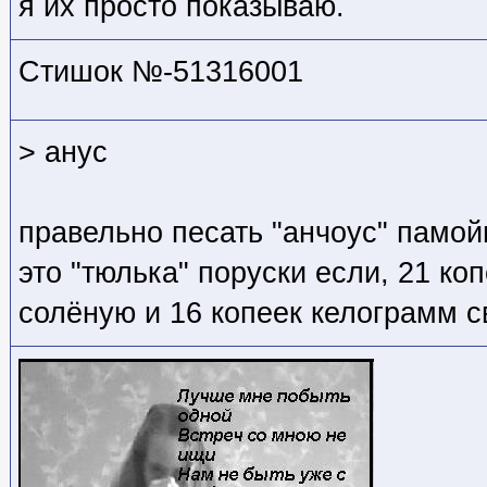
я их просто показываю.
Стишок №-51316001
> анус
правельно песать "анчоус" памо
это "тюлька" поруски если, 21 ко
солёную и 16 копеек келограмм 