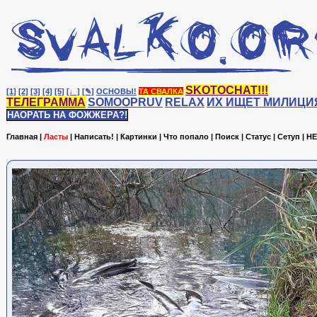
SKOTOCHAT!!!
[1]
[2]
[3]
[4]
[5]
[♩]
[✎]
ОСНОВЫ!
ТА СВАЛКА
ТЕЛЕГРАММА
SOMOOPRUV
RELAX
ИХ ИЩЕТ МИЛИЦИ
НАОРАТЬ НА ФОЖЖЕРА?!
Главная
|
Ласты
|
Написать!
|
Картинки
|
Что попало
|
Поиск
|
Статус
|
Сетуп
|
HE