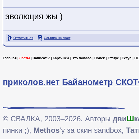
эволюция жы )
Отметиться
Ссылка на пост
Главная
|
Ласты
|
Написать!
|
Картинки
|
Что попало
|
Поиск
|
Статус
|
Сетуп
|
HE
приколов.нет
Байанометр
СКОТ
© СВАЛКА, 2003–2026. Авторы
дви
Ш
к
пинки ;),
Methos
'у за скин sandbox,
Тат