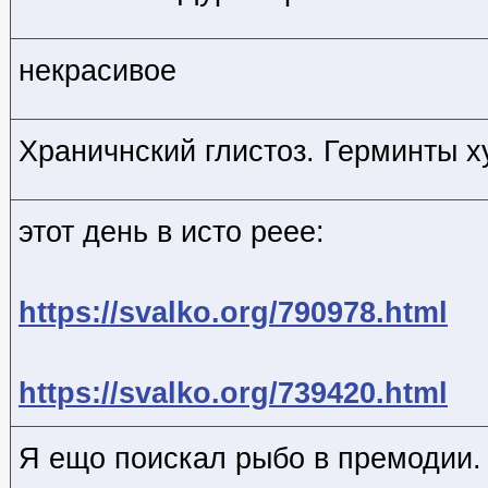
некрасивое
Храничнский глистоз. Герминты х
этот день в исто реее:
https://svalko.org/790978.html
https://svalko.org/739420.html
Я ещо поискал рыбо в премодии.