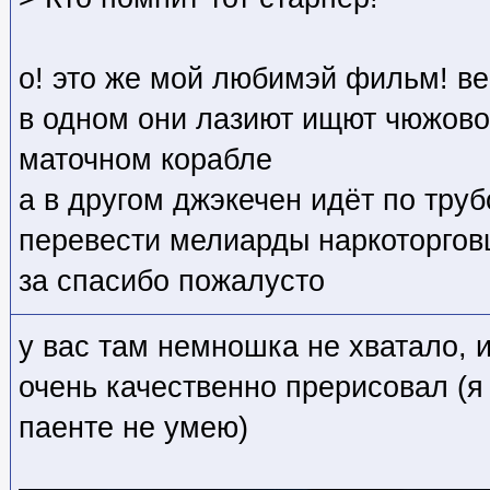
о! это же мой любимэй фильм! в
в одном они лазиют ищют чюжово
маточном корабле
а в другом джэкечен идёт по тру
перевести мелиарды наркоторгов
за спасибо пожалусто
у вас там немношка не хватало, и
очень качественно прерисовал (я 
паенте не умею)