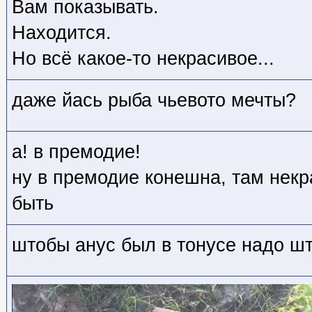
Вам показывать.
Находится.
Но всё какое-то некрасивое...
даже йась рыба чьевото мечты?
а! в премодие!
ну в премодие конешна, там нек
быть
штобы анус был в тонусе надо шт