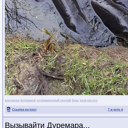
картинки
флэшмоб
остервенелый хентай
йазь
праглестоэ
Ссылка на пост
? я чото п
Вызывайти Дуремара...