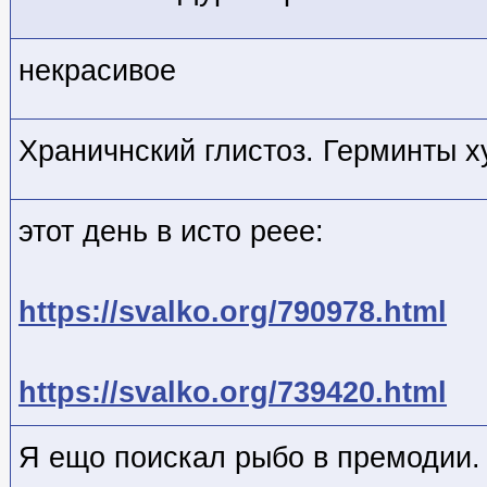
некрасивое
Храничнский глистоз. Герминты х
этот день в исто реее:
https://svalko.org/790978.html
https://svalko.org/739420.html
Я ещо поискал рыбо в премодии.