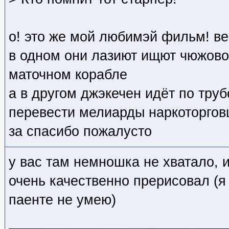
о! это же мой любимэй фильм! в
в одном они лазиют ищют чюжово
маточном корабле
а в другом джэкечен идёт по тру
перевести мелиарды наркоторгов
за спасибо пожалусто
у вас там немношка не хватало, и
очень качественно прерисовал (я 
паенте не умею)