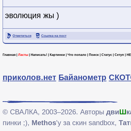
эволюция жы )
Отметиться
Ссылка на пост
Главная
|
Ласты
|
Написать!
|
Картинки
|
Что попало
|
Поиск
|
Статус
|
Сетуп
|
HE
приколов.нет
Байанометр
СКОТ
© СВАЛКА, 2003–2026. Авторы
дви
Ш
к
пинки ;),
Methos
'у за скин sandbox,
Тат