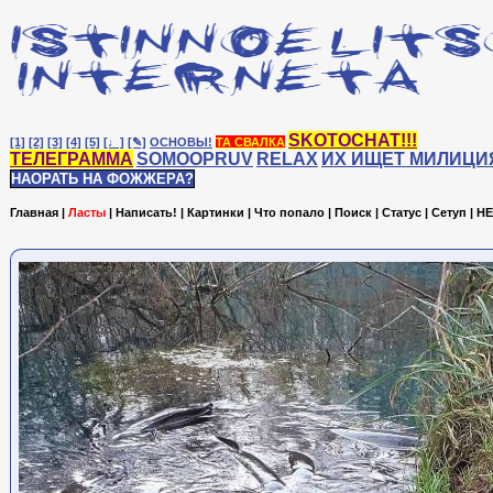
SKOTOCHAT!!!
[1]
[2]
[3]
[4]
[5]
[♩]
[✎]
ОСНОВЫ!
ТА СВАЛКА
ТЕЛЕГРАММА
SOMOOPRUV
RELAX
ИХ ИЩЕТ МИЛИЦИ
НАОРАТЬ НА ФОЖЖЕРА?
Главная
|
Ласты
|
Написать!
|
Картинки
|
Что попало
|
Поиск
|
Статус
|
Сетуп
|
HE