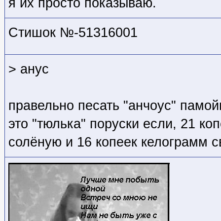
я их просто показываю.
Стишок №-51316001
> анус
правельно песать "анчоус" памо
это "тюлька" поруски если, 21 ко
солёную и 16 копеек келограмм 