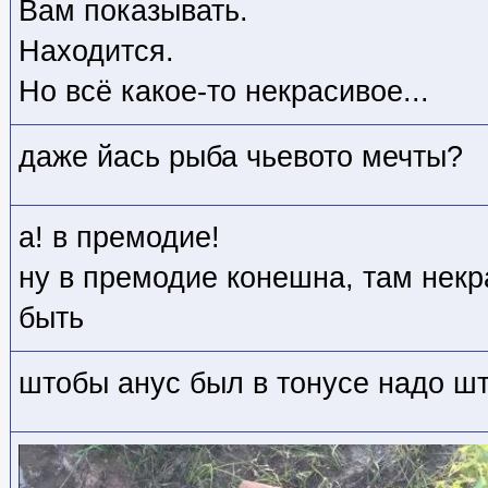
Вам показывать.
Находится.
Но всё какое-то некрасивое...
даже йась рыба чьевото мечты?
а! в премодие!
ну в премодие конешна, там нек
быть
штобы анус был в тонусе надо шт