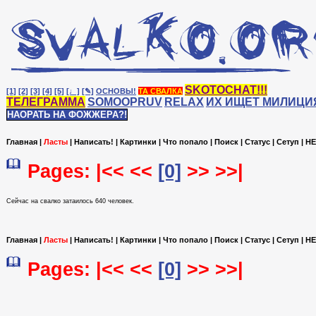
SKOTOCHAT!!!
[1]
[2]
[3]
[4]
[5]
[♩]
[✎]
ОСНОВЫ!
ТА СВАЛКА
ТЕЛЕГРАММА
SOMOOPRUV
RELAX
ИХ ИЩЕТ МИЛИЦИ
НАОРАТЬ НА ФОЖЖЕРА?!
Главная
|
Ласты
|
Написать!
|
Картинки
|
Что попало
|
Поиск
|
Статус
|
Сетуп
|
HE
Pages: |<< <<
[0]
>> >>|
Сейчас на cвалко затаилось 640 человек.
Главная
|
Ласты
|
Написать!
|
Картинки
|
Что попало
|
Поиск
|
Статус
|
Сетуп
|
HE
Pages: |<< <<
[0]
>> >>|