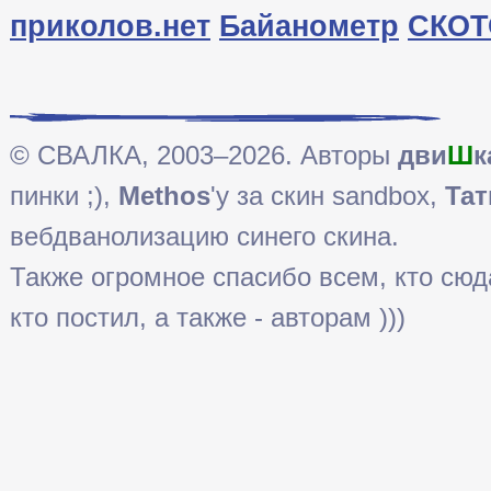
приколов.нет
Байанометр
СКОТ
© СВАЛКА, 2003–2026. Авторы
дви
Ш
к
пинки ;),
Methos
'у за скин sandbox,
Тат
вебдванолизацию синего скина.
Также огромное спасибо всем, кто сюда 
кто постил, а также - авторам )))