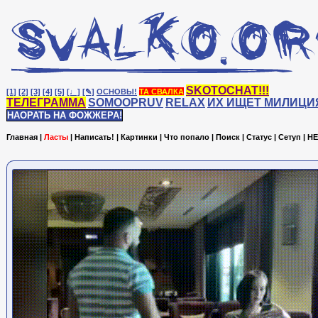
SKOTOCHAT!!!
[1]
[2]
[3]
[4]
[5]
[♩]
[✎]
ОСНОВЫ!
ТА СВАЛКА
ТЕЛЕГРАММА
SOMOOPRUV
RELAX
ИХ ИЩЕТ МИЛИЦИ
НАОРАТЬ НА ФОЖЖЕРА!
Главная
|
Ласты
|
Написать!
|
Картинки
|
Что попало
|
Поиск
|
Статус
|
Сетуп
|
HE