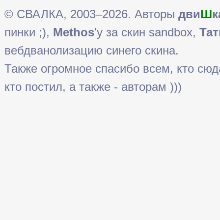
© СВАЛКА, 2003–2026. Авторы
дви
Ш
к
пинки ;),
Methos
'у за скин sandbox,
Тат
вебдванолизацию синего скина.
Также огромное спасибо всем, кто сюда 
кто постил, а также - авторам )))