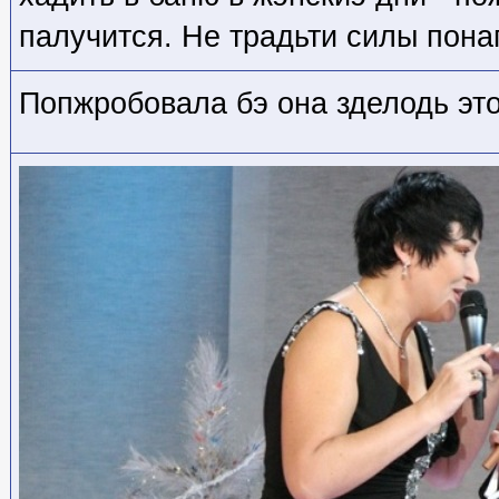
палучится. Не традьти силы пона
Попжробовала бэ она зделодь эт