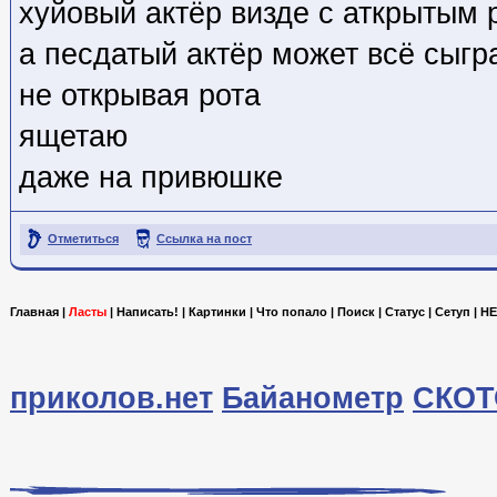
хуйовый актёр визде с аткрытым 
а песдатый актёр может всё сыгр
не открывая рота
ящетаю
даже на привюшке
Отметиться
Ссылка на пост
Главная
|
Ласты
|
Написать!
|
Картинки
|
Что попало
|
Поиск
|
Статус
|
Сетуп
|
HE
приколов.нет
Байанометр
СКОТ