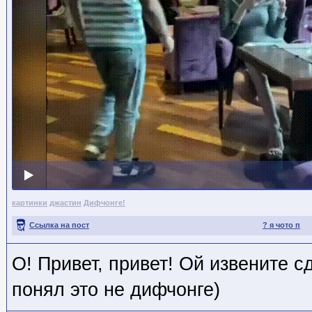
картинки
джастин
Дифчонге!
Ссылка на пост
? я чото п
О! Привет, привет! Ой извените сд
понял это не дифчонге)