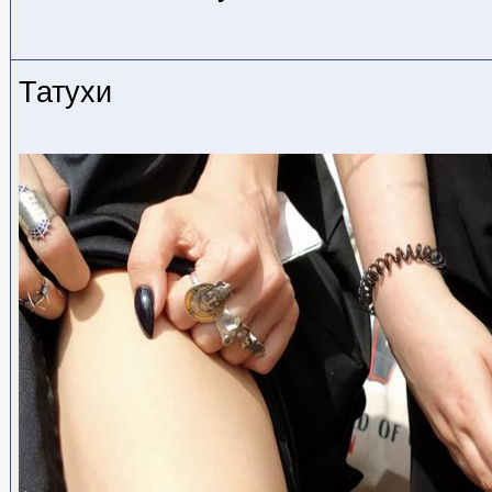
Татухи