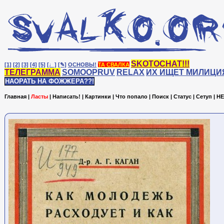
SKOTOCHAT!!!
[1]
[2]
[3]
[4]
[5]
[♩]
[✎]
ОСНОВЫ!
ТА СВАЛКА
ТЕЛЕГРАММА
SOMOOPRUV
RELAX
ИХ ИЩЕТ МИЛИЦИ
НАОРАТЬ НА ФОЖЖЕРА??!
Главная
|
Ласты
|
Написать!
|
Картинки
|
Что попало
|
Поиск
|
Статус
|
Сетуп
|
HE