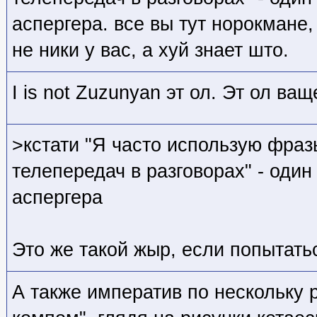
аспергера. все вы тут норокмане, 
не ники у вас, а хуй знает што.
I is not Zuzunyan эт ол. Эт ол ва
>кстати "Я часто использую фраз
телепередач в разговорах" - один
аспергера
Это же такой жыр, если попытать
А также императив по нескольку 