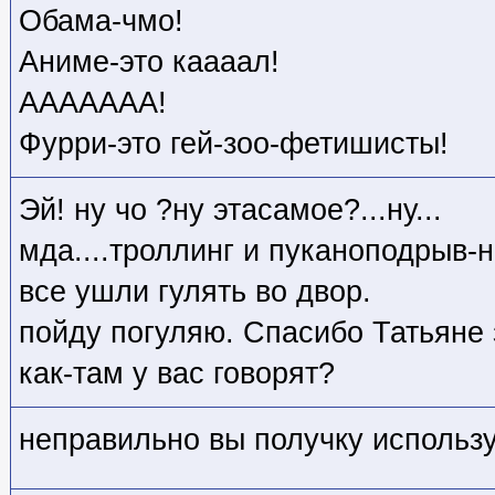
Обама-чмо!
Аниме-это каааал!
ААААААА!
Фурри-это гей-зоо-фетишисты!
Эй! ну чо ?ну этасамое?...ну...
мда....троллинг и пуканоподрыв-
все ушли гулять во двор.
пойду погуляю. Спасибо Татьяне 
как-там у вас говорят?
неправильно вы получку использ