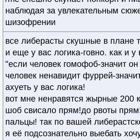
наблюдая за увлекательным сюже
шизофрении
все либерасты скушные в плане т
и еще у вас логика-говно. как и у
"если человек гомофоб-значит он
человек ненавидит фуррей-значит
ахуеть у вас логика!
вот мне ненравятся жырные 200 
шоб свисало прям!до рвоты прям!
пальцы! так по вашей либерастск
я её подсознательно выебать хоч