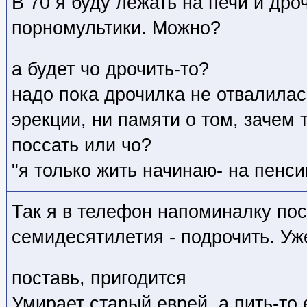
В 70 я буду лежать на печи и дро
порномультики. Можно?
а будет чо дрочить-то?
надо пока дрочилка не отвалилась
эрекции, ни памяти о том, зачем 
поссать или чо?
"я только жить начинаю- на пенси
Так я в телефон напоминалку пос
семидесятилетия - подрочить. Уж
поставь, пригодится
Умирает старый еврей, а пить-то 