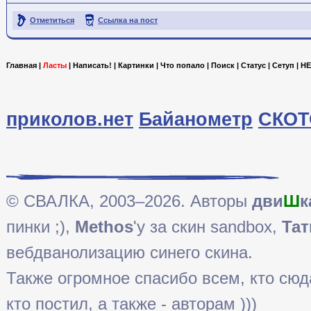
Отметиться
Ссылка на пост
Главная
|
Ласты
|
Написать!
|
Картинки
|
Что попало
|
Поиск
|
Статус
|
Сетуп
|
HE
приколов.нет
Байанометр
СКОТ
© СВАЛКА, 2003–2026. Авторы
дви
Ш
к
пинки ;),
Methos
'у за скин sandbox,
Тат
вебдванолизацию синего скина.
Также огромное спасибо всем, кто сюда 
кто постил, а также - авторам )))