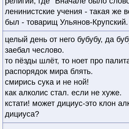
религии, где "Вначале было слово
ленинистские учения - такая же в
был - товарищ Ульянов-Крупский.
целый день от него бубубу, да буб
заебал чеслово.
то пёзды шлёт, то ноет про палит
распорядок мира блять.
смирись сука и не ной!
как алколис стал. если не хуже.
кстати! может дициус-это клон а
дициуса?