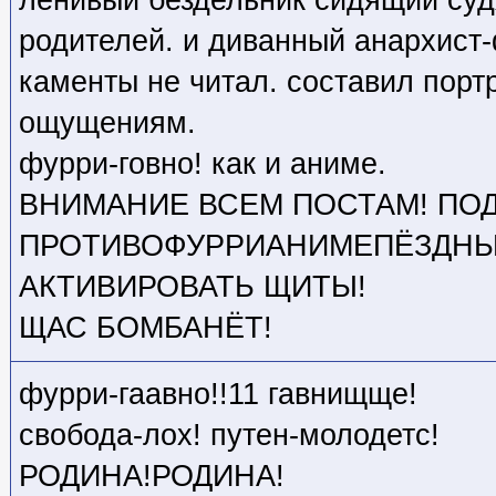
родителей. и диванный анархист
каменты не читал. составил порт
ощущениям.
фурри-говно! как и аниме.
ВНИМАНИЕ ВСЕМ ПОСТАМ! ПО
ПРОТИВОФУРРИАНИМЕПЁЗДНЫ
АКТИВИРОВАТЬ ЩИТЫ!
ЩАС БОМБАНЁТ!
фурри-гаавно!!11 гавнищще!
свобода-лох! путен-молодетс!
РОДИНА!РОДИНА!