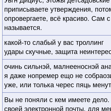
Увгн Дициус, этожы детсадовские
приписываете утверждения, потом
опровергаете, всё красиво. Сам с
называется.
какой-то слабый у вас троллинг
удары скучные, защита неинтере
очинь сильнэй, малнееноснэй ана
я даже нопремер ещо не собраоз
уже, или толька черес пяць мену
Вы не поняли с кем имеете дело.
своей электронной почты, для мен