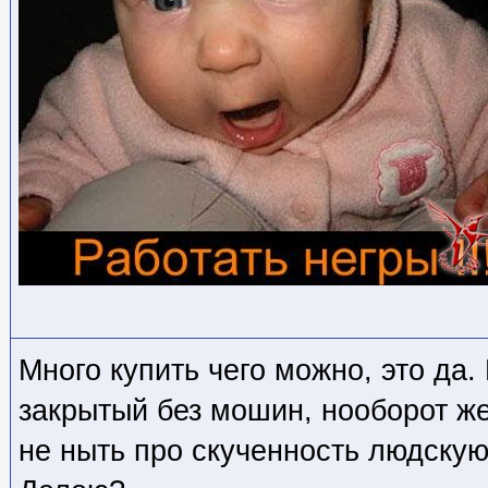
Много купить чего можно, это да
закрытый без мошин, нооборот ж
не ныть про скученность людскую