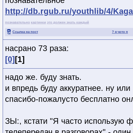
познавательное
http://db.rgub.ru/youthlib/4/K
познавательно
картинки
это должен знать каждый
Ссылка на пост
? я чото п
насрано 73 раза:
[0]
[1]
надо же. буду знать.
и впредь буду аккуратнее. ну или
спасибо-пожалусто бесплатно он
ЗЫ:, кстати "Я часто использую 
телепередач в разговорах" - один