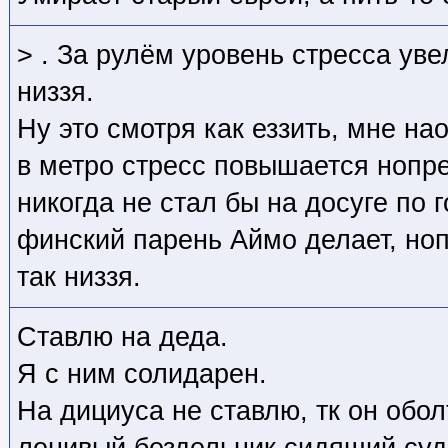
> . За рулём уровень стресса уве
низзя.
Ну это смотря как еззить, мне на
в метро стресс повышается нопре
никогда не стал бы на досуге по г
финский парень Аймо делает, ноп
так низзя.
Ставлю на деда.
Я с ним солидарен.
На дициуса не ставлю, тк он обо
ленивый бездельник сидящий суд