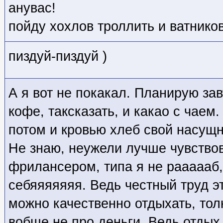
анувас!
пойду хохлов троллить и ватников
пиздуй-пиздуй )
А я вот не покакал. Планирую за
кофе, таксказать, и какао с чаем.
потом и кровью хлеб свой насущн
Не знаю, неужели лучше чувство
фрилансером, типа я не раааааб, 
себяяяяяяя. Ведь честный труд эт
можно качественно отдыхать, тол
вобще не про деньги. Ведь отдых