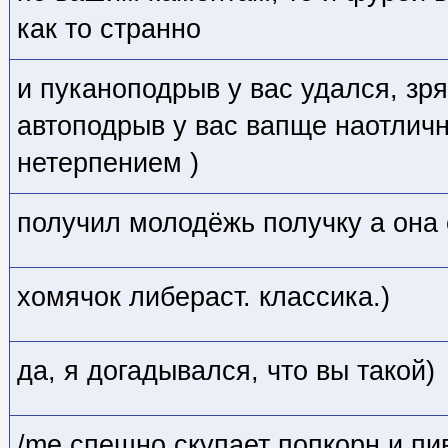
как то странно
и пуканоподрыв у вас удался, зря
автоподрыв у вас вапще наотличн
нетерпением )
получил молодёжь получку а она 
хомячок либераст. классика.)
да, я догадывался, что вы такой)
/me спешно скупает попкорн и пи