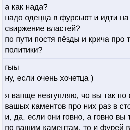
а как нада?
надо одецца в фурсьют и идти на
свиржение властей?
по пути постя пёзды и крича про 
политики?
гыы
ну, если очень хочетца )
я вапще невтупляю, чо вы так по
вашых каментов про них раз в ст
и, да, если они говно, а говно вы
по вашим каментам, то и фурей 