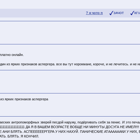
? я чото п
ЗАЧОТ
КГ/
сплатно онлайн.
н из ярких признаков аспергера. все вы тут норокмане, короче, и не лечитесь. и не ни
 из ярких признаков аспергера
 кетаеских антропоморфных зверей песдой наружу, подёргивать себя за пенис. И это
11111111111111111 ДА Я В ВАШЕМ ВОЗРАСТЕ ВОБЩЕ НИ МИНУТЫ ДОСУГА НЕ ИМЕЛ
И БЛЯТЬ. АСПЕЕЕЕЕЕРГЕРА У НИХ НАХУЙ. ПАНИЧЕСКИЕ АТААААААКИ У НИХ, 
Ь. БЛЯТЬ. Я КОНЧИЛ.