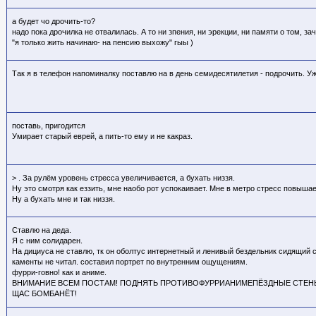
а будет чо дрочить-то?
надо пока дрочилка не отвалилась. А то ни зпения, ни эрекции, ни памяти о том, за
"я только жить начинаю- на пенсию выхожу" гыы )
Так я в телефон напоминалку поставлю на в день семидесятилетия - подрочить. У
поставь, пригодится
Умирает старый еврей, а пить-то ему и не какраз.
> . За рулём уровень стресса увеличивается, а бухать низзя.
Ну это смотря как еззить, мне наобо рот успокаивает. Мне в метро стресс повышае
Ну а бухать мне и так низзя.
Ставлю на деда.
Я с ним солидарен.
На дициуса не ставлю, тк он оболтус интернетный и ленивый бездельник сидящий 
каменты не читал. составил портрет по внутренним ощущениям.
фурри-говно! как и аниме.
ВНИМАНИЕ ВСЕМ ПОСТАМ! ПОДНЯТЬ ПРОТИВОФУРРИАНИМЕПЁЗДНЫЕ СТЕНЫ
ЩАС БОМБАНЁТ!