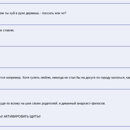
чем ты хуй в руке держишь - поссать или чо?
же ставлю.
тся нопремер. Хотя гулять люблю, никогда не стал бы на досуге по городу кататься, к
судя по всему на шее своих родителей. и диванный анархист-филосов.
! АКТИВИРОВАТЬ ЩИТЫ!