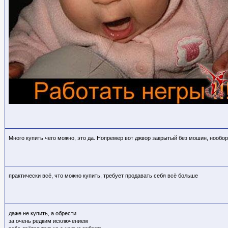
Много купить чего можно, это да. Нопремер вот джвор закрытый без мошин, нообор
практически всё, что можно купить, требует продавать себя всё больше
даже не купить, а обрести
за очень редким исключением