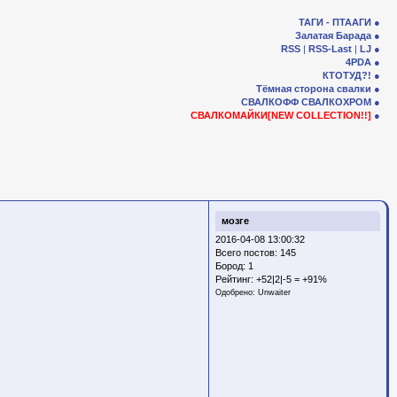
ТАГИ - ПТААГИ
Залатая Барада
RSS
|
RSS-Last
|
LJ
4PDA
КТОТУД?!
Тёмная сторона свалки
СВАЛКОФФ
СВАЛКОХРОМ
СВАЛКОМАЙКИ[NEW COLLECTION!!]
мозге
2016-04-08 13:00:32
Всего постов: 145
Бород:
1
Рейтинг:
+52|2|-5 = +91%
Одобрено:
Unwaiter