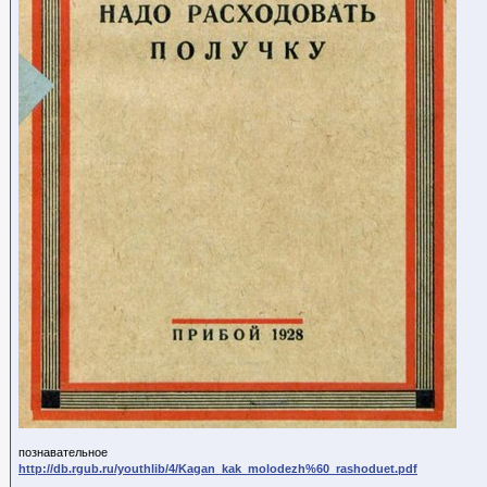
познавательное
http://db.rgub.ru/youthlib/4/Kagan_kak_molodezh%60_rashoduet.pdf