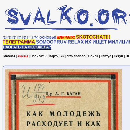
SKOTOCHAT!!!
[1]
[2]
[3]
[4]
[5]
[♩]
[✎]
ОСНОВЫ!
ТА СВАЛКА
ТЕЛЕГРАММА
SOMOOPRUV
RELAX
ИХ ИЩЕТ МИЛИЦИ
НАОРАТЬ НА ФОЖЖЕРА?
Главная
|
Ласты
|
Написать!
|
Картинки
|
Что попало
|
Поиск
|
Статус
|
Сетуп
|
HE