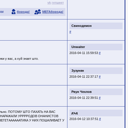
vk
гетшеет
борода!
МЕГАборода!
АМ
Свинодемон
#
Unwaiter
2016-04-11 15:59:53
#
ки у вас, а хуй знает што.
Зузунян
2016-04-11 22:37:17
#
Рвун Чехлов
2016-04-11 22:39:51
#
 печально. ПОТОМУ ШТО ПАХАТЬ НА ВАС
дъд
!!!! НАРАЖАЛИ УРРРРОДОВ ОНАНИСТОВ
2016-04-12 10:37:51
#
ВЕГЕТААААААТИКА У НИХ ПОШАЛИВАЕТ У