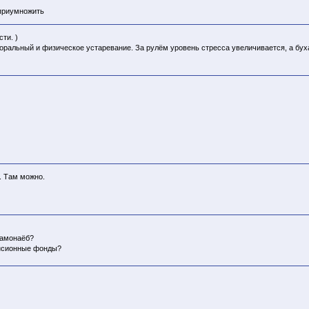
 приумножить
ти. )
моральный и физическое устаревание. За рулём уровень стресса увеличивается, а буха
. Там можно.
самонаёб?
енсионные фонды?