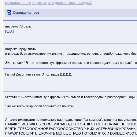
познавательно
картинки
это должен знать каждый
Ссылка на пост
насрано 73 раза:
[0]
[1]
надо же. буду знать.
и впредь буду аккуратнее. ну или нет, традиционно. евпочя, спасибо-пожалусто бе
ЗЫ:, кстати "Я часто использую фразы из фильмов и телепередач в разговорах" - оди
I is not Zuzunyan эт ол. Эт ол ваще11111111
>кстати "Я часто использую фразы из фильмов и телепередач в разговорах" - один
Это же такой жыр, если попытаться понять!
А также императив по нескольку раэ надню, сидя "за компом", глядя на рисунки
НАДА!!! ОБЛЕНИЛЕСЬ СОВСЕМ!!! ЗАВОДЫ СТОЯТ!!! СТАЛЕНА НА ВАС НЕТ11111
БЛЯТЬ. ТРЕВООООЖНОЕ РАСРОООООЙСТВО У НИХ. АСТЕНЭЗИИИИРОВАНЫЕ АН
ПАРАЗИТОВ БЛЯТЬ. ДРОЧИТЬ МЕНЬШЕ НАДО ПОТОМУ ЧТО. И БОЛЬШЕ РАБОТАТ