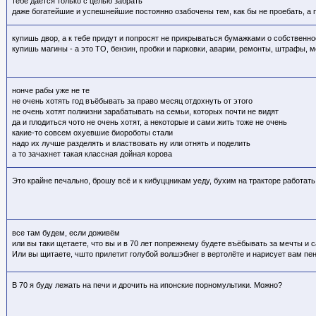
тебе даётся только с целью забрать
даже богатейшие и успешнейшие постоянно озабочены тем, как бы не проебать, а
купишь двор, а к тебе придут и попросят не прикрываться бумажками о собственнос
купишь магины - а это ТО, бензин, пробки и парковки, аварии, ремонты, штрафы, 
нонче рабы уже не те
не очень хотять год въёбывать за право месяц отдохнуть от этого
не очень хотят полжизни зарабатывать на семьи, которых почти не видят
да и плодиться чото не очень хотят, а некоторые и сами жить тоже не очень
какие-то совсем охуевшие биороботы стали
надо их лучше разделять и властвовать ну или отнять и поделить
а то зачахнет такая классная дойная корова
Это крайне печально, брошу всё и к кибуццникам уеду, бухим на тракторе работать
все там будем, если доживём
или вы таки щетаете, что вы и в 70 лет попрежнему будете въёбывать за мечты и 
Или вы щитаете, чшто прилетит голубой волшэбнег в вертолёте и нарисует вам п
В 70 я буду лежать на печи и дрочить на ипонские порномультики. Можно?