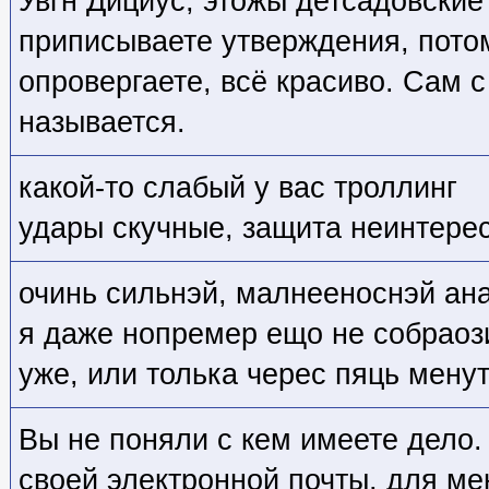
Увгн Дициус, этожы детсадовские
приписываете утверждения, потом
опровергаете, всё красиво. Сам с
называется.
какой-то слабый у вас троллинг
удары скучные, защита неинтере
очинь сильнэй, малнееноснэй ана
я даже нопремер ещо не собраоз
уже, или толька черес пяць мену
Вы не поняли с кем имеете дело.
своей электронной почты, для мен