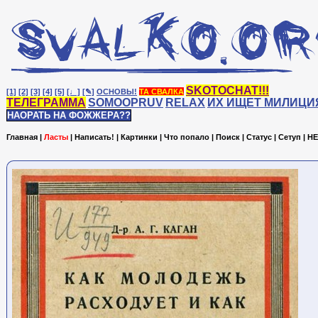
SKOTOCHAT!!!
[1]
[2]
[3]
[4]
[5]
[♩]
[✎]
ОСНОВЫ!
ТА СВАЛКА
ТЕЛЕГРАММА
SOMOOPRUV
RELAX
ИХ ИЩЕТ МИЛИЦИ
НАОРАТЬ НА ФОЖЖЕРА??
Главная
|
Ласты
|
Написать!
|
Картинки
|
Что попало
|
Поиск
|
Статус
|
Сетуп
|
HE