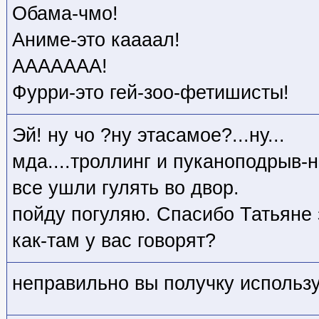
Обама-чмо!
Аниме-это каааал!
ААААААА!
Фурри-это гей-зоо-фетишисты!
Эй! ну чо ?ну этасамое?...ну...
мда....троллинг и пуканоподрыв-
все ушли гулять во двор.
пойду погуляю. Спасибо Татьяне 
как-там у вас говорят?
неправильно вы получку использ