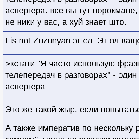
аспергера. все вы тут норокмане, 
не ники у вас, а хуй знает што.
I is not Zuzunyan эт ол. Эт ол ва
>кстати "Я часто использую фраз
телепередач в разговорах" - один
аспергера
Это же такой жыр, если попытать
А также императив по нескольку 