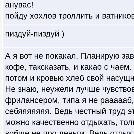
анувас!
пойду хохлов троллить и ватников
пиздуй-пиздуй )
А я вот не покакал. Планирую за
кофе, таксказать, и какао с чаем.
потом и кровью хлеб свой насущн
Не знаю, неужели лучше чувство
фрилансером, типа я не раааааб, 
себяяяяяяя. Ведь честный труд эт
можно качественно отдыхать, тол
вобще не про деньги. Ведь отдых