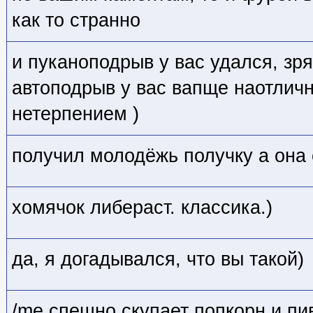
как то странно
и пуканоподрыв у вас удался, зря
автоподрыв у вас вапще наотличн
нетерпением )
получил молодёжь получку а она 
хомячок либераст. классика.)
да, я догадывался, что вы такой)
/me спешно скупает попкорн и пи