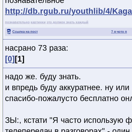
познавательное
http://db.rgub.ru/youthlib/4/K
познавательно
картинки
это должен знать каждый
Ссылка на пост
? я чото п
насрано 73 раза:
[0]
[1]
надо же. буду знать.
и впредь буду аккуратнее. ну или
спасибо-пожалусто бесплатно он
ЗЫ:, кстати "Я часто использую 
телепередач в разговорах" - один