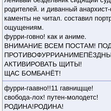
родителей. и диванный анархист
каменты не читал. составил порт
ощущениям.
фурри-говно! как и аниме.
ВНИМАНИЕ ВСЕМ ПОСТАМ! ПО
ПРОТИВОФУРРИАНИМЕПЁЗДНЫ
АКТИВИРОВАТЬ ЩИТЫ!
ЩАС БОМБАНЁТ!
фурри-гаавно!!11 гавнищще!
свобода-лох! путен-молодетс!
РОДИНА!РОДИНА!