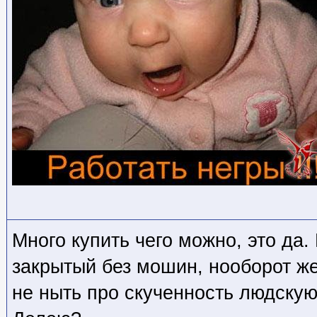
Много купить чего можно, это да
закрытый без мошин, нооборот ж
не ныть про скученность людскую