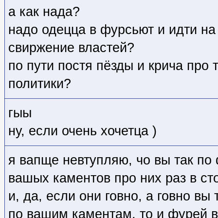
а как нада?
надо одецца в фурсьют и идти на
свиржение властей?
по пути постя пёзды и крича про 
политики?
гыы
ну, если очень хочетца )
я вапще невтупляю, чо вы так по
вашых каментов про них раз в ст
и, да, если они говно, а говно вы
по вашим каментам, то и фурей 