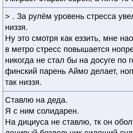
> . За рулём уровень стресса уве
низзя.
Ну это смотря как еззить, мне на
в метро стресс повышается нопре
никогда не стал бы на досуге по г
финский парень Аймо делает, ноп
так низзя.
Ставлю на деда.
Я с ним солидарен.
На дициуса не ставлю, тк он обо
ленивый бездельник сидящий суд