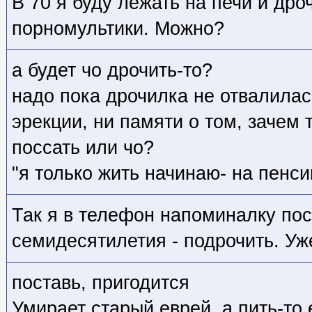
В 70 я буду лежать на печи и дро
порномультики. Можно?
а будет чо дрочить-то?
надо пока дрочилка не отвалилась
эрекции, ни памяти о том, зачем 
поссать или чо?
"я только жить начинаю- на пенси
Так я в телефон напоминалку пос
семидесятилетия - подрочить. Уж
поставь, пригодится
Умирает старый еврей, а пить-то 