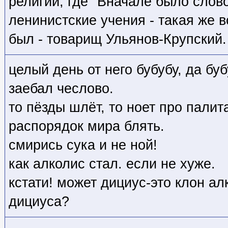
религии, где "Вначале было слово
ленинистские учения - такая же в
был - товарищ Ульянов-Крупский.
целый день от него бубубу, да буб
заебал чеслово.
то пёзды шлёт, то ноет про палит
распорядок мира блять.
смирись сука и не ной!
как алколис стал. если не хуже.
кстати! может дициус-это клон а
дициуса?