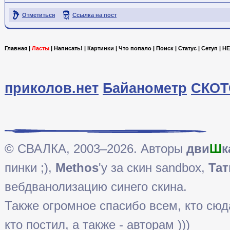
Отметиться
Ссылка на пост
Главная
|
Ласты
|
Написать!
|
Картинки
|
Что попало
|
Поиск
|
Статус
|
Сетуп
|
HE
приколов.нет
Байанометр
СКОТ
© СВАЛКА, 2003–2026. Авторы
дви
Ш
к
пинки ;),
Methos
'у за скин sandbox,
Тат
вебдванолизацию синего скина.
Также огромное спасибо всем, кто сюда 
кто постил, а также - авторам )))