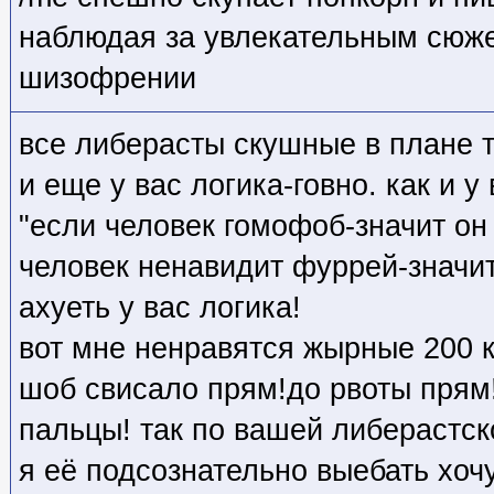
наблюдая за увлекательным сюже
шизофрении
все либерасты скушные в плане т
и еще у вас логика-говно. как и у
"если человек гомофоб-значит он
человек ненавидит фуррей-значит
ахуеть у вас логика!
вот мне ненравятся жырные 200 
шоб свисало прям!до рвоты прям!
пальцы! так по вашей либерастск
я её подсознательно выебать хоч