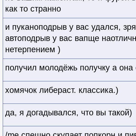
как то странно
и пуканоподрыв у вас удался, зря
автоподрыв у вас вапще наотличн
нетерпением )
получил молодёжь получку а она 
хомячок либераст. классика.)
да, я догадывался, что вы такой)
/me спешно скупает попкорн и пи