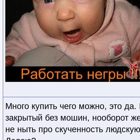
Много купить чего можно, это да
закрытый без мошин, нооборот ж
не ныть про скученность людскую