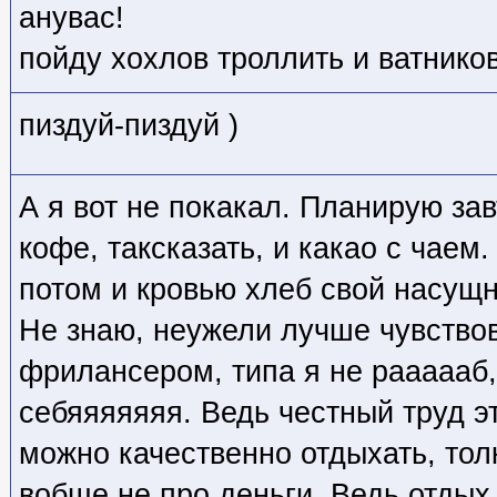
анувас!
пойду хохлов троллить и ватников
пиздуй-пиздуй )
А я вот не покакал. Планирую за
кофе, таксказать, и какао с чаем.
потом и кровью хлеб свой насущн
Не знаю, неужели лучше чувство
фрилансером, типа я не раааааб, 
себяяяяяяя. Ведь честный труд эт
можно качественно отдыхать, тол
вобще не про деньги. Ведь отдых