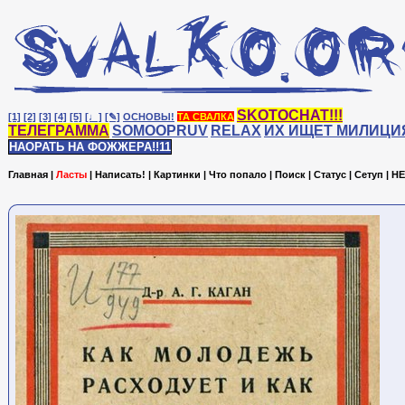
SKOTOCHAT!!!
[1]
[2]
[3]
[4]
[5]
[♩]
[✎]
ОСНОВЫ!
ТА СВАЛКА
ТЕЛЕГРАММА
SOMOOPRUV
RELAX
ИХ ИЩЕТ МИЛИЦИ
НАОРАТЬ НА ФОЖЖЕРА!!11
Главная
|
Ласты
|
Написать!
|
Картинки
|
Что попало
|
Поиск
|
Статус
|
Сетуп
|
HE