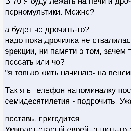
В 70 я буду лежать на печи и дро
порномультики. Можно?
а будет чо дрочить-то?
надо пока дрочилка не отвалилась
эрекции, ни памяти о том, зачем 
поссать или чо?
"я только жить начинаю- на пенси
Так я в телефон напоминалку пос
семидесятилетия - подрочить. Уж
поставь, пригодится
Умирает старый еврей, а пить-то 