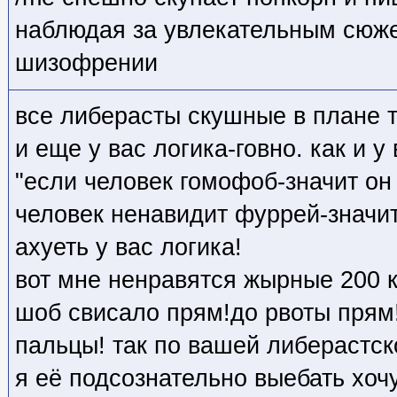
наблюдая за увлекательным сюже
шизофрении
все либерасты скушные в плане т
и еще у вас логика-говно. как и у
"если человек гомофоб-значит он
человек ненавидит фуррей-значит
ахуеть у вас логика!
вот мне ненравятся жырные 200 
шоб свисало прям!до рвоты прям!
пальцы! так по вашей либерастск
я её подсознательно выебать хоч