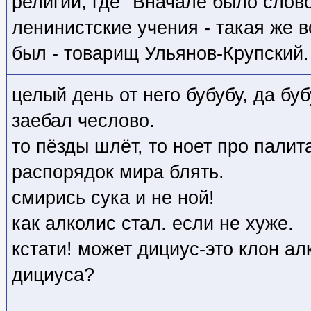
религии, где "Вначале было слово
ленинистские учения - такая же в
был - товарищ Ульянов-Крупский.
целый день от него бубубу, да буб
заебал чеслово.
то пёзды шлёт, то ноет про палит
распорядок мира блять.
смирись сука и не ной!
как алколис стал. если не хуже.
кстати! может дициус-это клон а
дициуса?