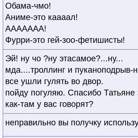
Обама-чмо!
Аниме-это каааал!
ААААААА!
Фурри-это гей-зоо-фетишисты!
Эй! ну чо ?ну этасамое?...ну...
мда....троллинг и пуканоподрыв-
все ушли гулять во двор.
пойду погуляю. Спасибо Татьяне 
как-там у вас говорят?
неправильно вы получку использ