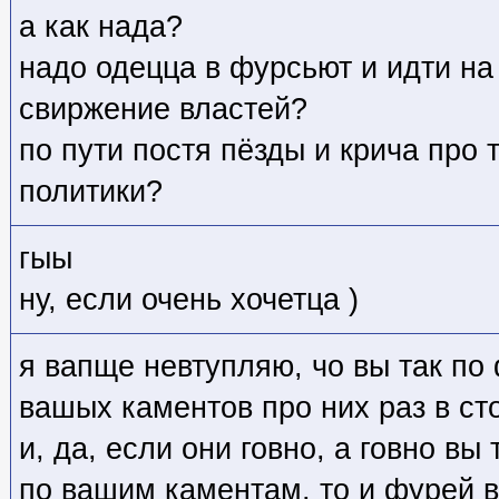
а как нада?
надо одецца в фурсьют и идти на
свиржение властей?
по пути постя пёзды и крича про 
политики?
гыы
ну, если очень хочетца )
я вапще невтупляю, чо вы так по
вашых каментов про них раз в ст
и, да, если они говно, а говно вы
по вашим каментам, то и фурей 