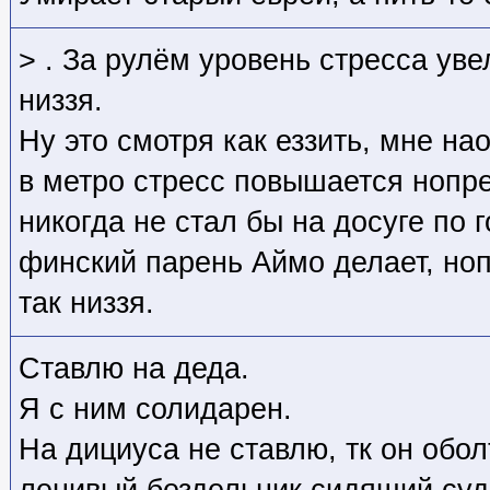
> . За рулём уровень стресса уве
низзя.
Ну это смотря как еззить, мне на
в метро стресс повышается нопре
никогда не стал бы на досуге по г
финский парень Аймо делает, ноп
так низзя.
Ставлю на деда.
Я с ним солидарен.
На дициуса не ставлю, тк он обо
ленивый бездельник сидящий суд