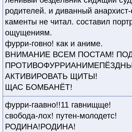
родителей. и диванный анархист
каменты не читал. составил порт
ощущениям.
фурри-говно! как и аниме.
ВНИМАНИЕ ВСЕМ ПОСТАМ! ПО
ПРОТИВОФУРРИАНИМЕПЁЗДНЫ
АКТИВИРОВАТЬ ЩИТЫ!
ЩАС БОМБАНЁТ!
фурри-гаавно!!11 гавнищще!
свобода-лох! путен-молодетс!
РОДИНА!РОДИНА!