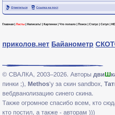
Отметиться
Ссылка на пост
Главная
|
Ласты
|
Написать!
|
Картинки
|
Что попало
|
Поиск
|
Статус
|
Сетуп
|
HE
приколов.нет
Байанометр
СКОТ
© СВАЛКА, 2003–2026. Авторы
дви
Ш
к
пинки ;),
Methos
'у за скин sandbox,
Тат
вебдванолизацию синего скина.
Также огромное спасибо всем, кто сюда 
кто постил, а также - авторам )))