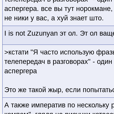
аспергера. все вы тут норокмане, 
не ники у вас, а хуй знает што.
I is not Zuzunyan эт ол. Эт ол ва
>кстати "Я часто использую фраз
телепередач в разговорах" - один
аспергера
Это же такой жыр, если попытать
А также императив по нескольку 