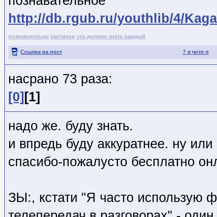
познавательное
http://db.rgub.ru/youthlib/4/K
познавательно
картинки
это должен знать каждый
Ссылка на пост
? я чото п
насрано 73 раза:
[0]
[1]
надо же. буду знать.
и впредь буду аккуратнее. ну или
спасибо-пожалусто бесплатно он
ЗЫ:, кстати "Я часто использую 
телепередач в разговорах" - один