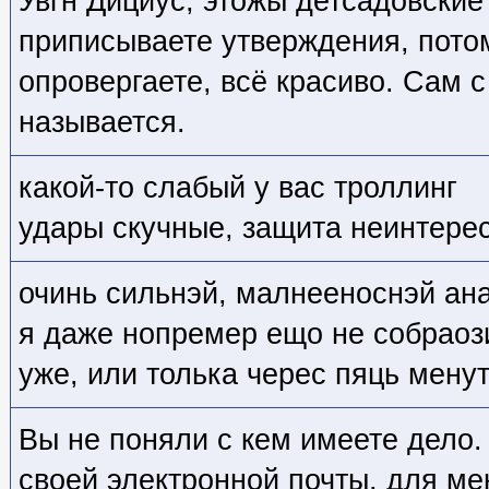
Увгн Дициус, этожы детсадовские
приписываете утверждения, потом
опровергаете, всё красиво. Сам с
называется.
какой-то слабый у вас троллинг
удары скучные, защита неинтере
очинь сильнэй, малнееноснэй ана
я даже нопремер ещо не собраоз
уже, или толька черес пяць мену
Вы не поняли с кем имеете дело.
своей электронной почты, для мен