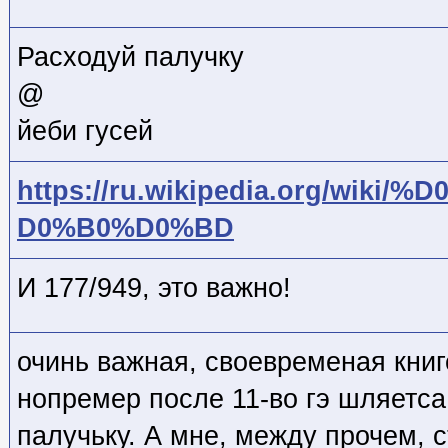
Расходуй палучку
@
йеби гусей
https://ru.wikipedia.org/wik
D0%B0%D0%BD
И 177/949, это важно!
очинь важная, своевременая книг
нопремер после 11-во гэ шляетса 
палучьку. А мне, между прочем, с