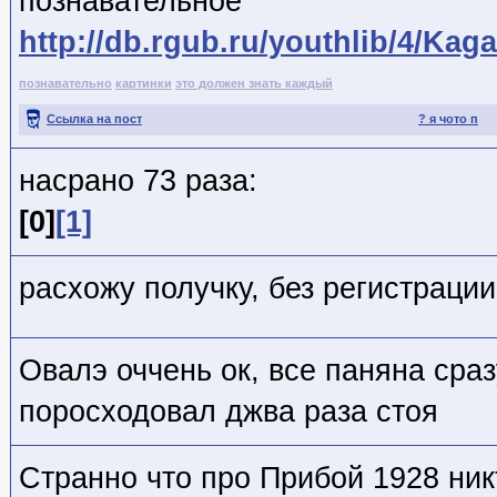
познавательное
http://db.rgub.ru/youthlib/4/K
познавательно
картинки
это должен знать каждый
Ссылка на пост
? я чото п
насрано 73 раза:
[0]
[1]
расхожу получку, без регистрации
Овалэ оччень ок, все паняна сра
поросходовал джва раза стоя
Странно что про Прибой 1928 ник