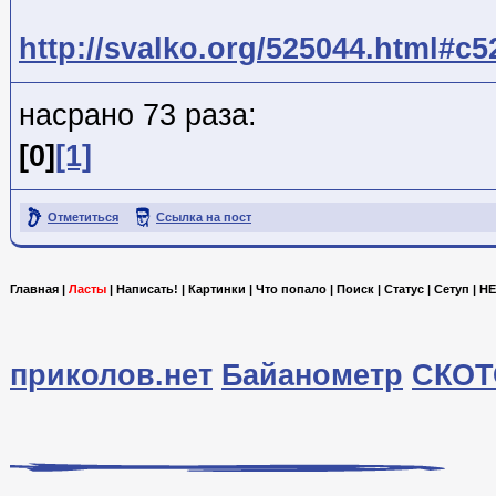
http://svalko.org/525044.html#c
насрано 73 раза:
[0]
[1]
Отметиться
Ссылка на пост
Главная
|
Ласты
|
Написать!
|
Картинки
|
Что попало
|
Поиск
|
Статус
|
Сетуп
|
HE
приколов.нет
Байанометр
СКОТ