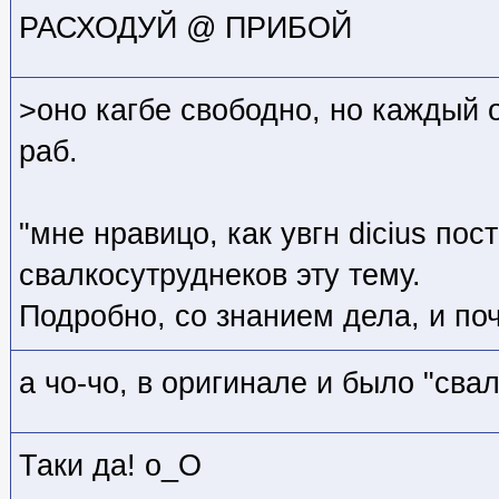
РАСХОДУЙ @ ПРИБОЙ
>оно кагбе свободно, но каждый 
раб.
"мне нравицо, как увгн dicius по
свалкосутруднеков эту тему.
Подробно, со знанием дела, и поч
а чо-чо, в оригинале и было "сва
Таки да! o_O