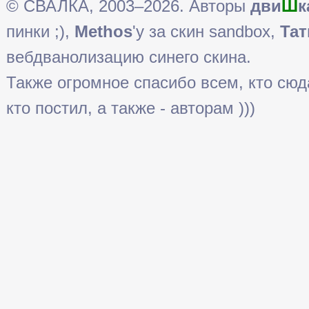
© СВАЛКА, 2003–2026. Авторы
дви
Ш
к
пинки ;),
Methos
'у за скин sandbox,
Тат
вебдванолизацию синего скина.
Также огромное спасибо всем, кто сюда 
кто постил, а также - авторам )))