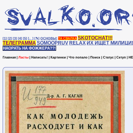
SKOTOCHAT!!!
[1]
[2]
[3]
[4]
[5]
[♩]
[✎]
ОСНОВЫ!
ТА СВАЛКА
ТЕЛЕГРАММА
SOMOOPRUV
RELAX
ИХ ИЩЕТ МИЛИЦИ
НАОРАТЬ НА ФОЖЖЕРА??!
Главная
|
Ласты
|
Написать!
|
Картинки
|
Что попало
|
Поиск
|
Статус
|
Сетуп
|
HE