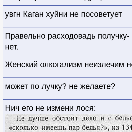
увгн Каган хуйни не посоветует
Правельно расходовадь получку- 
нет.
Женский олкогализм неизлечим 
может по лучку? не желаете?
Нич его не измени лося: