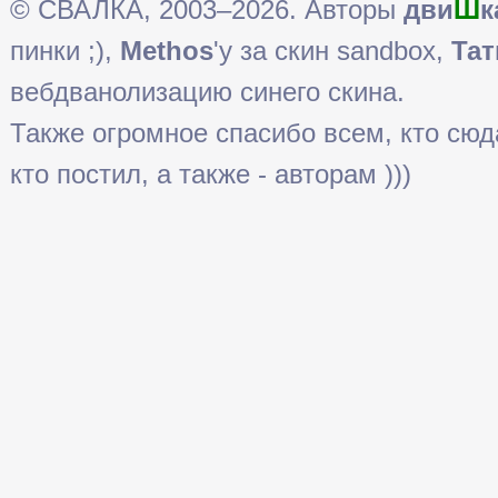
© СВАЛКА, 2003–2026. Авторы
дви
Ш
к
пинки ;),
Methos
'у за скин sandbox,
Тат
вебдванолизацию синего скина.
Также огромное спасибо всем, кто сюда 
кто постил, а также - авторам )))