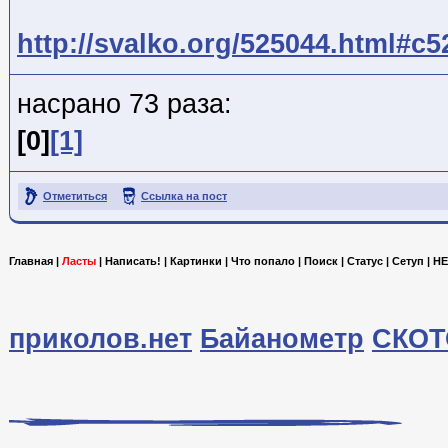
http://svalko.org/525044.html#c
насрано 73 раза:
[0]
[1]
Отметиться
Ссылка на пост
Главная
|
Ласты
|
Написать!
|
Картинки
|
Что попало
|
Поиск
|
Статус
|
Сетуп
|
HE
приколов.нет
Байанометр
СКОТ