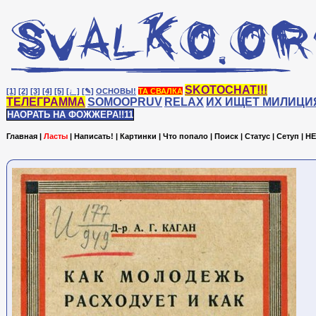
SKOTOCHAT!!!
[1]
[2]
[3]
[4]
[5]
[♩]
[✎]
ОСНОВЫ!
ТА СВАЛКА
ТЕЛЕГРАММА
SOMOOPRUV
RELAX
ИХ ИЩЕТ МИЛИЦИ
НАОРАТЬ НА ФОЖЖЕРА!!11
Главная
|
Ласты
|
Написать!
|
Картинки
|
Что попало
|
Поиск
|
Статус
|
Сетуп
|
HE