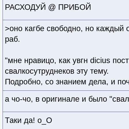
РАСХОДУЙ @ ПРИБОЙ
>оно кагбе свободно, но каждый 
раб.
"мне нравицо, как увгн dicius по
свалкосутруднеков эту тему.
Подробно, со знанием дела, и поч
а чо-чо, в оригинале и было "сва
Таки да! o_O