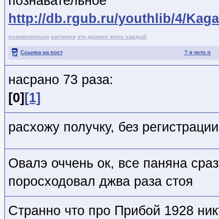
познавательное
http://db.rgub.ru/youthlib/4/K
познавательно
картинки
это должен знать каждый
Ссылка на пост
? я чото п
насрано 73 раза:
[0]
[1]
расхожу получку, без регистрации
Овалэ оччень ок, все паняна сра
поросходовал джва раза стоя
Странно что про Прибой 1928 ник