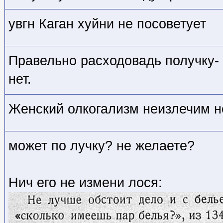
увгн Каган хуйни не посоветует
Правельно расходовадь получку- 
нет.
Женский олкогализм неизлечим 
может по лучку? не желаете?
Нич его не измени лося: