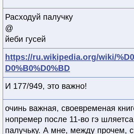
Расходуй палучку
@
йеби гусей
https://ru.wikipedia.org/wik
D0%B0%D0%BD
И 177/949, это важно!
очинь важная, своевременая книг
нопремер после 11-во гэ шляетса 
палучьку. А мне, между прочем, с