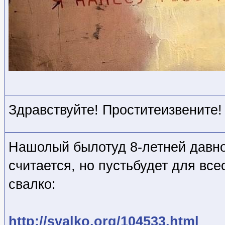
Здравствуйте! Проститеизвените!
Нашолый былотуд 8-летней давно
считается, но пустьбудет для вс
свалко:
http://svalko.org/104533.html