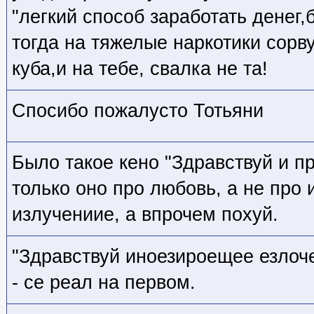
"легкий способ заработать денег
тогда на тяжелые наркотики сорву
куба,и на тебе, свалка не та!
Спосибо пожалусто Тотьяни
Было такое кено "Здравствуй и п
только оно про любовь, а не про
излучениие, а впрочем похуй.
"Здравствуй иноезироещее езло
- се реал на первом.