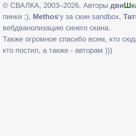
© СВАЛКА, 2003–2026. Авторы
дви
Ш
к
пинки ;),
Methos
'у за скин sandbox,
Тат
вебдванолизацию синего скина.
Также огромное спасибо всем, кто сюда 
кто постил, а также - авторам )))