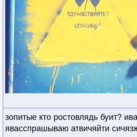
зопитые кто ростовлядь буит? ив
явасспрашываю атвичяйти сичязж