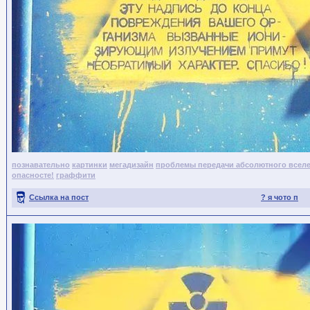
познавательно
картинки
мегадизайн
проблемы передачи абсолютного всел
опасносте!
граффити
Ссылка на пост
? я чото п