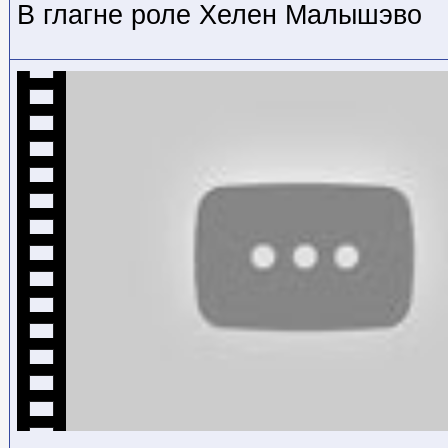
В глагне роле Хелен Малышэво