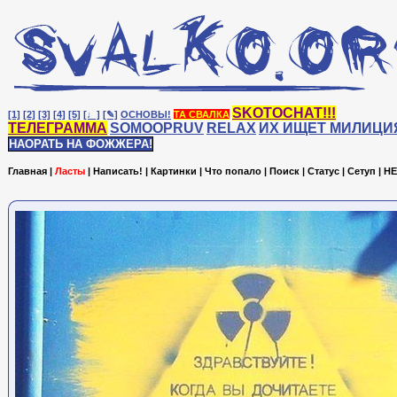
SKOTOCHAT!!!
[1]
[2]
[3]
[4]
[5]
[♩]
[✎]
ОСНОВЫ!
ТА СВАЛКА
ТЕЛЕГРАММА
SOMOOPRUV
RELAX
ИХ ИЩЕТ МИЛИЦИ
НАОРАТЬ НА ФОЖЖЕРА!
Главная
|
Ласты
|
Написать!
|
Картинки
|
Что попало
|
Поиск
|
Статус
|
Сетуп
|
HE