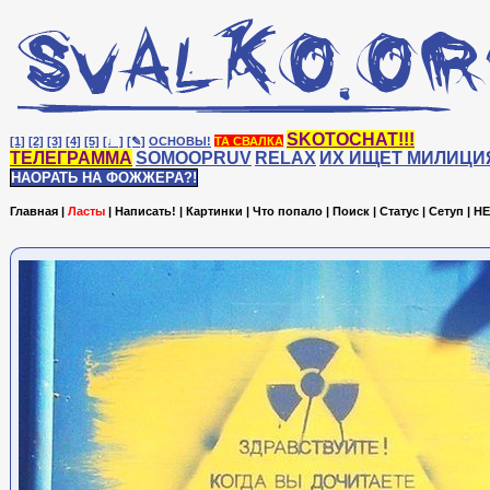
SKOTOCHAT!!!
[1]
[2]
[3]
[4]
[5]
[♩]
[✎]
ОСНОВЫ!
ТА СВАЛКА
ТЕЛЕГРАММА
SOMOOPRUV
RELAX
ИХ ИЩЕТ МИЛИЦИ
НАОРАТЬ НА ФОЖЖЕРА?!
Главная
|
Ласты
|
Написать!
|
Картинки
|
Что попало
|
Поиск
|
Статус
|
Сетуп
|
HE