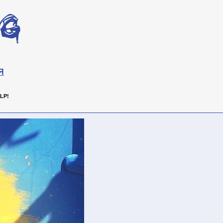
Я
LP!