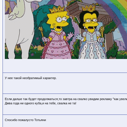
У нее такой необратимый характер.
Если далше так будет продолжаться,то завтра на свалко увидим рекламу "как увели
Джва года ни одного куба,и на тебе, свалка не та!
Спосибо пожалусто Тотьяни