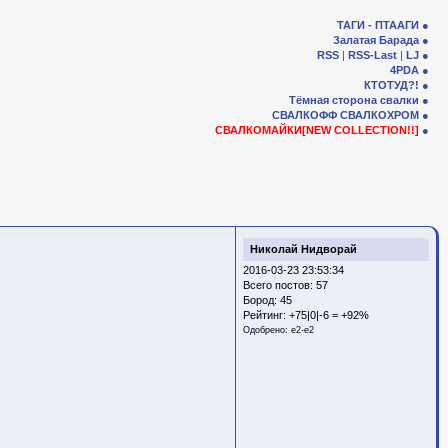
ТАГИ - ПТААГИ
Залатая Барада
RSS
|
RSS-Last
|
LJ
4PDA
КТОТУД?!
Тёмная сторона свалки
СВАЛКОФФ
СВАЛКОХРОМ
СВАЛКОМАЙКИ[NEW COLLECTION!!]
Николай Нидворай
2016-03-23 23:53:34
Всего постов: 57
Бород:
45
Рейтинг:
+75|0|-6 = +92%
Одобрено:
e2-e2