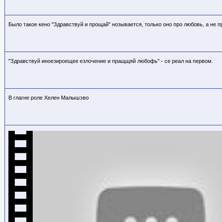
Было такое кено "Здравствуй и прощай" нозывается, только оно про любовь, а не 
"Здравствуй иноезироещее езлочение и пращщяй любофь" - се реал на первом.
В глагне роле Хелен Малышэво