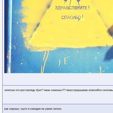
зопитые кто ростовлядь буит? иван семеныч?? явасспрашываю атвичяйти сичязжы!
как хорошо, чшто я севодня не умею читать