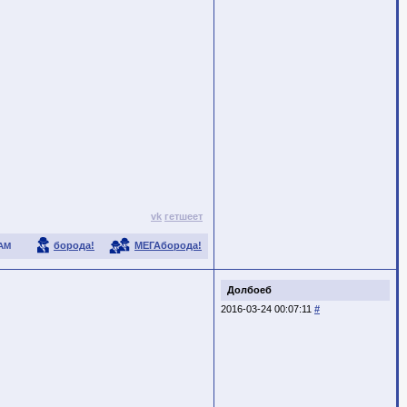
vk
гетшеет
борода!
МЕГАборода!
АМ
Долбоеб
2016-03-24 00:07:11
#