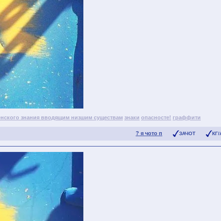
енского знания вводящим низшим существам
знаки
опасносте!
граффити
? я чото п
ЗАЧОТ
КГ/