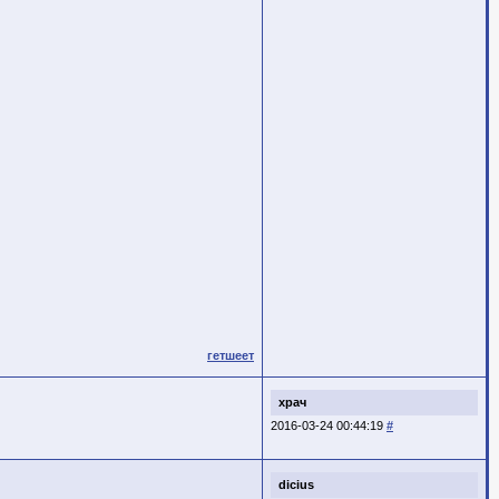
гетшеет
храч
2016-03-24 00:44:19
#
dicius