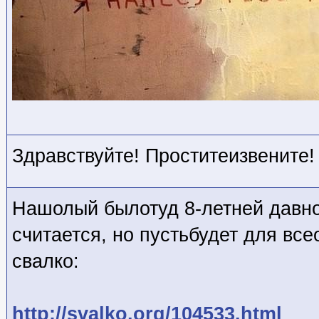
Здравствуйте! Проститеизвените!
Нашолый былотуд 8-летней давно
считается, но пустьбудет для вс
свалко:
http://svalko.org/104533.html