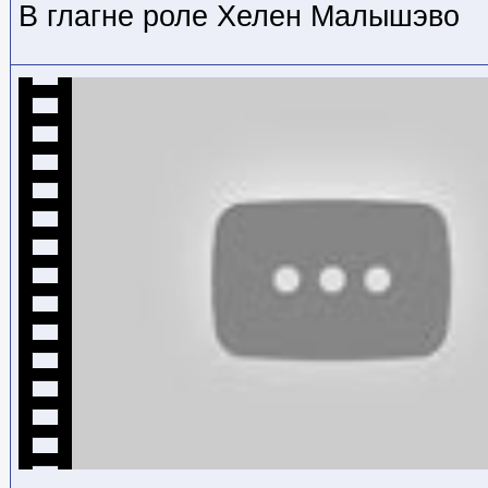
В глагне роле Хелен Малышэво