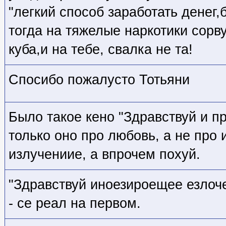
"легкий способ заработать денег
тогда на тяжелые наркотики сорву
куба,и на тебе, свалка не та!
Спосибо пожалусто Тотьяни
Было такое кено "Здравствуй и п
только оно про любовь, а не про
излучениие, а впрочем похуй.
"Здравствуй иноезироещее езло
- се реал на первом.