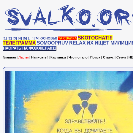
SKOTOCHAT!!!
[1]
[2]
[3]
[4]
[5]
[♩]
[✎]
ОСНОВЫ!
ТА СВАЛКА
ТЕЛЕГРАММА
SOMOOPRUV
RELAX
ИХ ИЩЕТ МИЛИЦИ
НАОРАТЬ НА ФОЖЖЕРА!!11
Главная
|
Ласты
|
Написать!
|
Картинки
|
Что попало
|
Поиск
|
Статус
|
Сетуп
|
HE