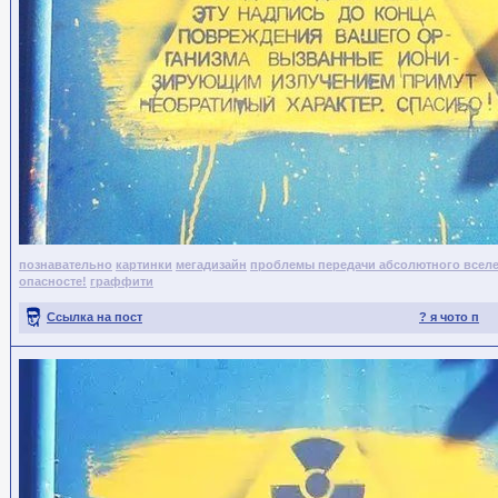
познавательно
картинки
мегадизайн
проблемы передачи абсолютного всел
опасносте!
граффити
Ссылка на пост
? я чото п