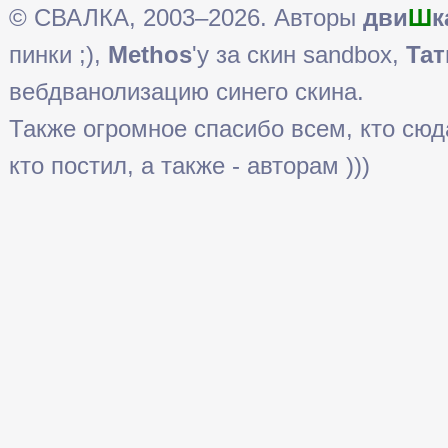
© СВАЛКА, 2003–2026. Авторы
дви
Ш
к
пинки ;),
Methos
'у за скин sandbox,
Тат
вебдванолизацию синего скина.
Также огромное спасибо всем, кто сюда 
кто постил, а также - авторам )))