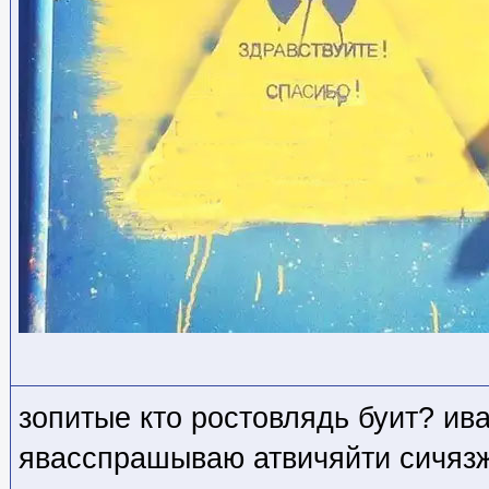
зопитые кто ростовлядь буит? ив
явасспрашываю атвичяйти сичязж