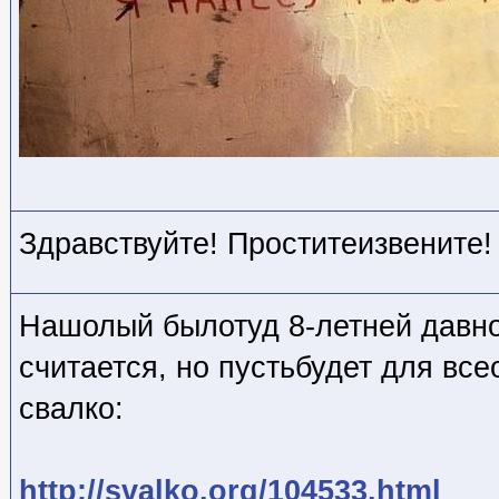
Здравствуйте! Проститеизвените!
Нашолый былотуд 8-летней давно
считается, но пустьбудет для вс
свалко:
http://svalko.org/104533.html