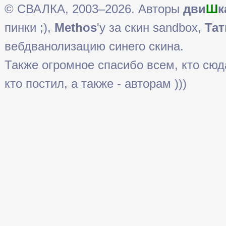
© СВАЛКА, 2003–2026. Авторы
дви
Ш
к
пинки ;),
Methos
'у за скин sandbox,
Тат
вебдванолизацию синего скина.
Также огромное спасибо всем, кто сюда 
кто постил, а также - авторам )))