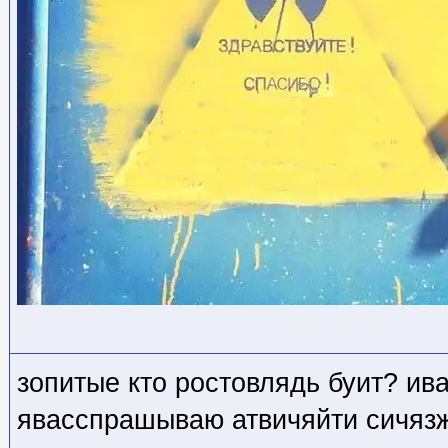
зопитые кто ростовлядь буит? ив
явасспрашываю атвичяйти сичязж