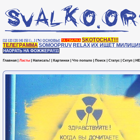
SKOTOCHAT!!!
[1]
[2]
[3]
[4]
[5]
[♩]
[✎]
ОСНОВЫ!
ТА СВАЛКА
ТЕЛЕГРАММА
SOMOOPRUV
RELAX
ИХ ИЩЕТ МИЛИЦИ
НАОРАТЬ НА ФОЖЖЕРА!!11
Главная
|
Ласты
|
Написать!
|
Картинки
|
Что попало
|
Поиск
|
Статус
|
Сетуп
|
HE