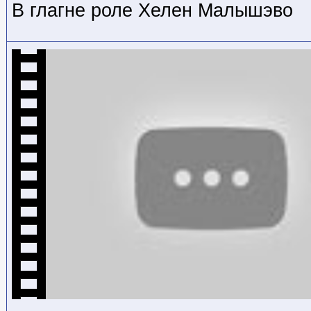
В глагне роле Хелен Малышэво