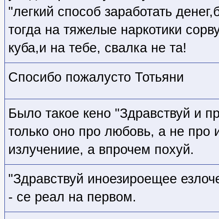
"легкий способ заработать денег
тогда на тяжелые наркотики сорву
куба,и на тебе, свалка не та!
Спосибо пожалусто Тотьяни
Было такое кено "Здравствуй и п
только оно про любовь, а не про
излучениие, а впрочем похуй.
"Здравствуй иноезироещее езло
- се реал на первом.