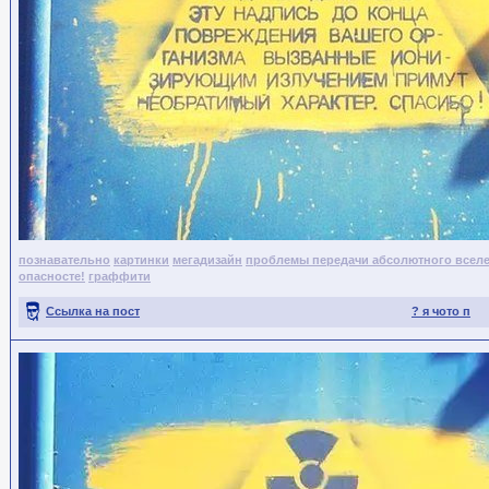
познавательно
картинки
мегадизайн
проблемы передачи абсолютного всел
опасносте!
граффити
Ссылка на пост
? я чото п