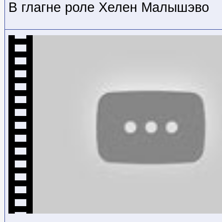
В глагне роле Хелен Малышэво