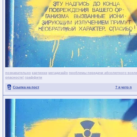
познавательно
картинки
мегадизайн
проблемы передачи абсолютного всел
опасносте!
граффити
Ссылка на пост
? я чото п