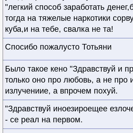
"легкий способ заработать денег
тогда на тяжелые наркотики сорву
куба,и на тебе, свалка не та!
Спосибо пожалусто Тотьяни
Было такое кено "Здравствуй и п
только оно про любовь, а не про
излучениие, а впрочем похуй.
"Здравствуй иноезироещее езло
- се реал на первом.