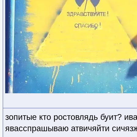
зопитые кто ростовлядь буит? ив
явасспрашываю атвичяйти сичязж