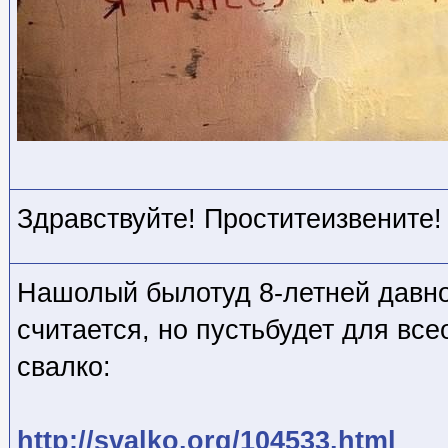
Здравствуйте! Проститеизвените!
Нашолый былотуд 8-летней давно
считается, но пустьбудет для вс
свалко:
http://svalko.org/104533.html