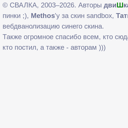
© СВАЛКА, 2003–2026. Авторы
дви
Ш
к
пинки ;),
Methos
'у за скин sandbox,
Тат
вебдванолизацию синего скина.
Также огромное спасибо всем, кто сюда 
кто постил, а также - авторам )))