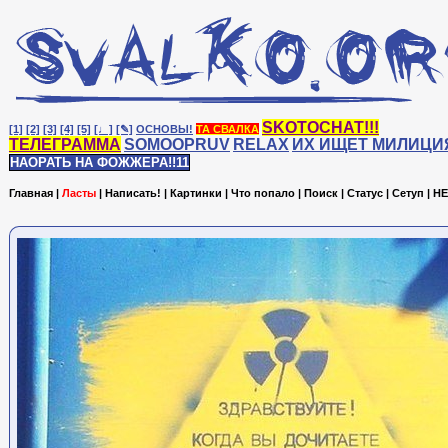
SKOTOCHAT!!!
[1]
[2]
[3]
[4]
[5]
[♩]
[✎]
ОСНОВЫ!
ТА СВАЛКА
ТЕЛЕГРАММА
SOMOOPRUV
RELAX
ИХ ИЩЕТ МИЛИЦИ
НАОРАТЬ НА ФОЖЖЕРА!!11
Главная
|
Ласты
|
Написать!
|
Картинки
|
Что попало
|
Поиск
|
Статус
|
Сетуп
|
HE