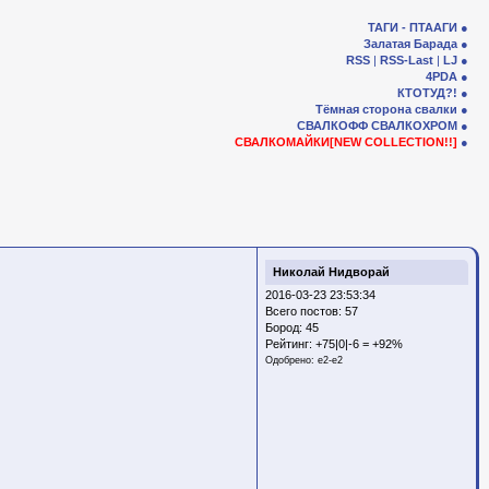
ТАГИ - ПТААГИ
Залатая Барада
RSS
|
RSS-Last
|
LJ
4PDA
КТОТУД?!
Тёмная сторона свалки
СВАЛКОФФ
СВАЛКОХРОМ
СВАЛКОМАЙКИ[NEW COLLECTION!!]
Николай Нидворай
2016-03-23 23:53:34
Всего постов: 57
Бород:
45
Рейтинг:
+75|0|-6 = +92%
Одобрено:
e2-e2