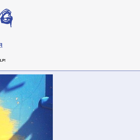
Я
LP!