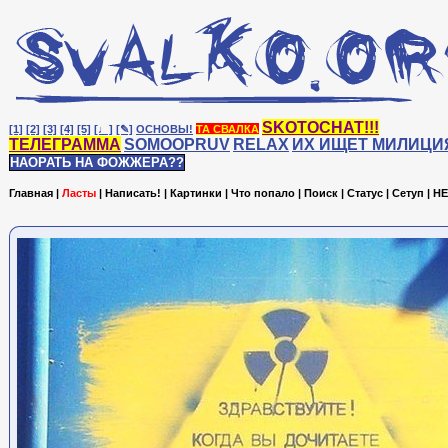
SKOTOCHAT!!!
[1]
[2]
[3]
[4]
[5]
[♩]
[✎]
ОСНОВЫ!
ТА СВАЛКА
ТЕЛЕГРАММА
SOMOOPRUV
RELAX
ИХ ИЩЕТ МИЛИЦИ
НАОРАТЬ НА ФОЖЖЕРА??
Главная
|
Ласты
|
Написать!
|
Картинки
|
Что попало
|
Поиск
|
Статус
|
Сетуп
|
HE