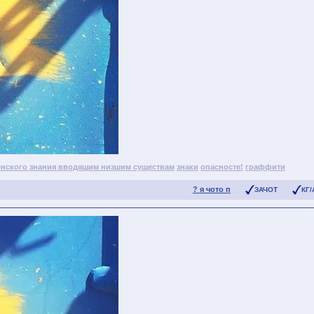
енского знания вводящим низшим существам
знаки
опасносте!
граффити
? я чото п
ЗАЧОТ
КГ/