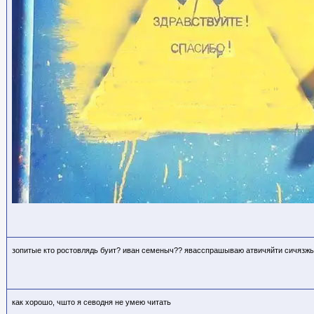
зопитые кто ростовлядь буит? иван семеныч?? явасспрашываю атвичяйти сичязжы!
как хорошо, чшто я севодня не умею читать