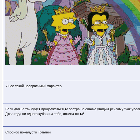
У нее такой необратимый характер.
Если далше так будет продолжаться,то завтра на свалко увидим рекламу "как увели
Джва года ни одного куба,и на тебе, свалка не та!
Спосибо пожалусто Тотьяни