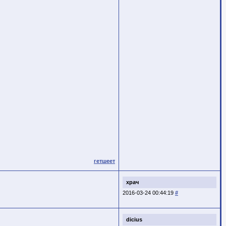
гетшеет
храч
2016-03-24 00:44:19
#
dicius