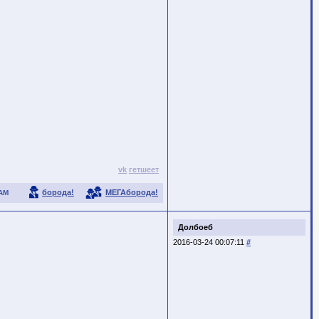
vk
гетшеет
борода!
МЕГАборода!
АМ
Долбоеб
2016-03-24 00:07:11
#