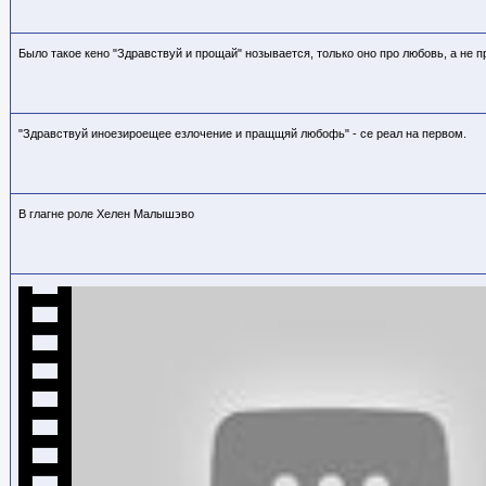
Было такое кено "Здравствуй и прощай" нозывается, только оно про любовь, а не 
"Здравствуй иноезироещее езлочение и пращщяй любофь" - се реал на первом.
В глагне роле Хелен Малышэво