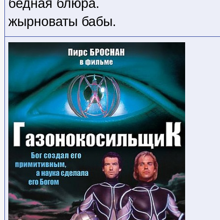
бедная блюра.
жырноваты бабы.