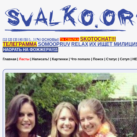
SKOTOCHAT!!!
[1]
[2]
[3]
[4]
[5]
[♩]
[✎]
ОСНОВЫ!
ТА СВАЛКА
ТЕЛЕГРАММА
SOMOOPRUV
RELAX
ИХ ИЩЕТ МИЛИЦИ
НАОРАТЬ НА ФОЖЖЕРА!!11
Главная
|
Ласты
|
Написать!
|
Картинки
|
Что попало
|
Поиск
|
Статус
|
Сетуп
|
HE