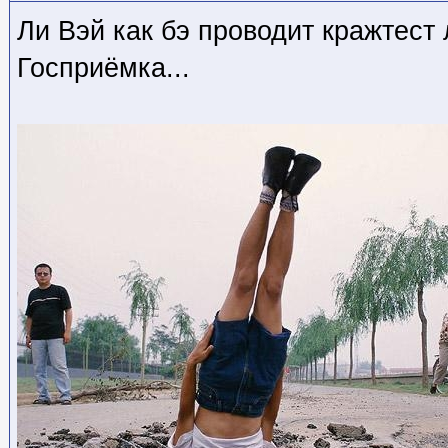
Ли Вэй как бэ проводит кражтест
Госприёмка...