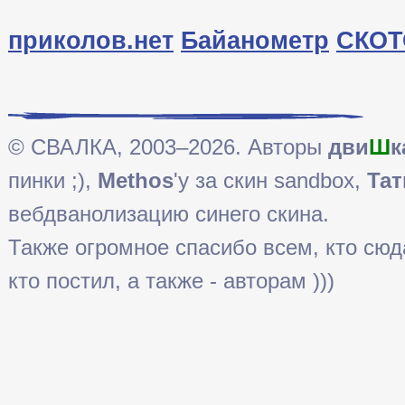
приколов.нет
Байанометр
СКОТ
© СВАЛКА, 2003–2026. Авторы
дви
Ш
к
пинки ;),
Methos
'у за скин sandbox,
Тат
вебдванолизацию синего скина.
Также огромное спасибо всем, кто сюда 
кто постил, а также - авторам )))