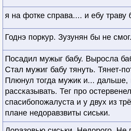
я на фотке справа.... и ебу траву 
Годнэ поркур. Зузунян бы не смог
Посадил мужыг бабу. Выросла ба
Стал мужиг бабу тянуть. Тянет-по
Плюнул тогда мужик и... дальше,
рассказывать. Тег про остервене
спасибопожалуста и у двух из тр
плане недоравзвиты сиськи.
Доразовью сиськи. Недорого. Не 