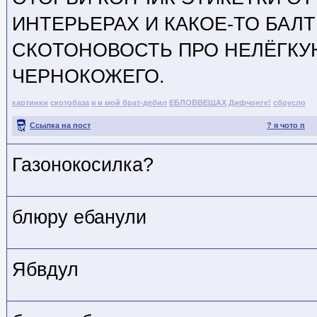
ИНТЕРЬЕРАХ И КАКОЕ-ТО БАЛ
СКОТОНОВОСТЬ ПРО НЕЛЁГКУ
ЧЕРНОКОЖЕГО.
картинки
скотобаза
я и мой брат-дебил
ЕБЛОВВЕЩАХ
Дифчонге!
сбрусло
Ссылка на пост
? я чото п
Газонокосилка?
блюру ебанули
Ябвдул