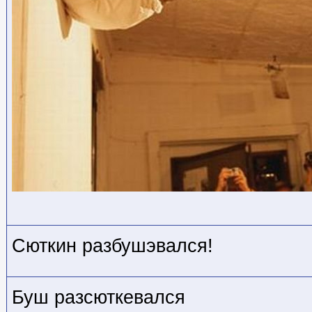
Сюткин разбушэвался!
Буш разсюткевался