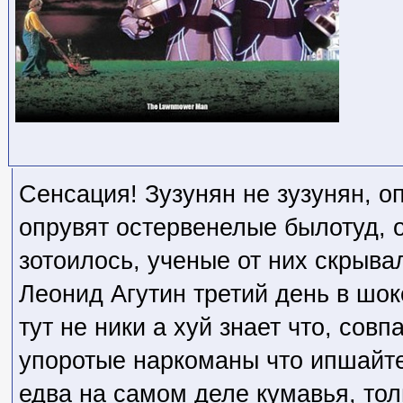
Сенсация! Зузунян не зузунян, о
опрувят остервенелые былотуд, 
зотоилось, ученые от них скрыва
Леонид Агутин третий день в шоке 
тут не ники а хуй знает что, сов
упоротые наркоманы что ипшайтег
едва на самом деле кумавья, тол