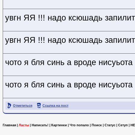
увгн ЯЯ !!! надо ксюшадь запили
увгн ЯЯ !!! надо ксюшадь запили
чото я бля синь а вроде нисуьота
чото я бля синь а вроде нисуьота
Отметиться
Ссылка на пост
Главная
|
Ласты
|
Написать!
|
Картинки
|
Что попало
|
Поиск
|
Статус
|
Сетуп
|
HE