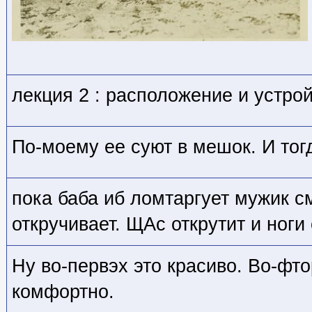
лекция 2 : расположение и устро
По-моему ее суют в мешок. И то
пока баба иб ломтаргует мужик с
откручивает. ЩАс открутит и ноги
Ну во-первэх это красиво. Во-фто
комфортно.