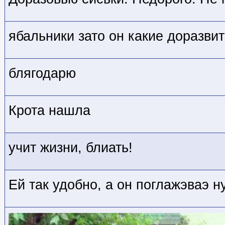
ябальники зато он какие доразви
блягодарю
Крота нашла
учит жизни, блиать!
Ей так удобно, а он поглажэваэ 