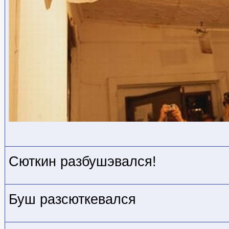
Сюткин разбушэвался!
Буш разсюткевался