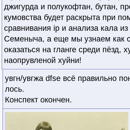
джигурда и полукофтан, бутан, пр
кумовства будет раскрыта при по
сравнивания ip и анализа кала из
Семеныча, а еще мы узнаем как 
оказаться на гланге среди пёзд, х
наопрувленой хуйни!
увгн/увгжа dfse всё правильно по
лось.
Конспект окончен.