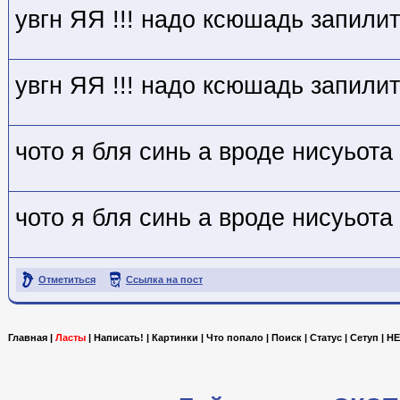
увгн ЯЯ !!! надо ксюшадь запили
увгн ЯЯ !!! надо ксюшадь запили
чото я бля синь а вроде нисуьота
чото я бля синь а вроде нисуьота
Отметиться
Ссылка на пост
Главная
|
Ласты
|
Написать!
|
Картинки
|
Что попало
|
Поиск
|
Статус
|
Сетуп
|
HE