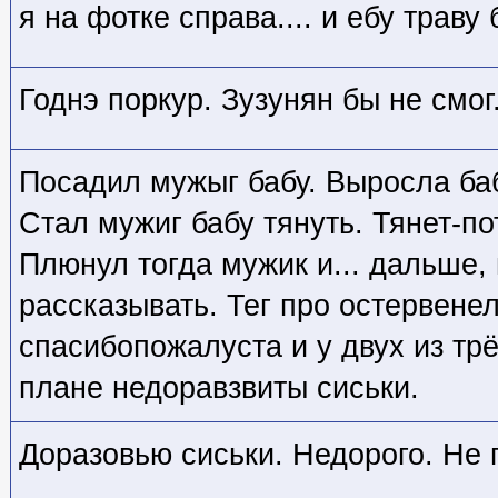
я на фотке справа.... и ебу траву 
Годнэ поркур. Зузунян бы не смог
Посадил мужыг бабу. Выросла ба
Стал мужиг бабу тянуть. Тянет-по
Плюнул тогда мужик и... дальше,
рассказывать. Тег про остервене
спасибопожалуста и у двух из тр
плане недоравзвиты сиськи.
Доразовью сиськи. Недорого. Не 