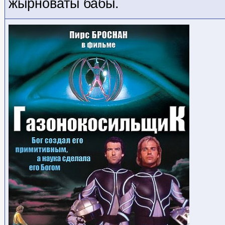
жырноваты бабы.