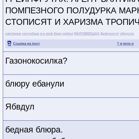
ПОМПЕЗНОГО ПОЛУДУРКА МАР
СТОПИСЯТ И ХАРИЗМА ТРОПИ
картинки
скотобаза
я и мой брат-дебил
ЕБЛОВВЕЩАХ
Дифчонге!
сбрусло
Ссылка на пост
? я чото п
Газонокосилка?
блюру ебанули
Ябвдул
бедная блюра.