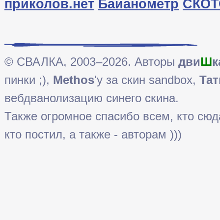
приколов.нет
Байанометр
СКОТ
© СВАЛКА, 2003–2026. Авторы
дви
Ш
к
пинки ;),
Methos
'у за скин sandbox,
Тат
вебдванолизацию синего скина.
Также огромное спасибо всем, кто сюда 
кто постил, а также - авторам )))