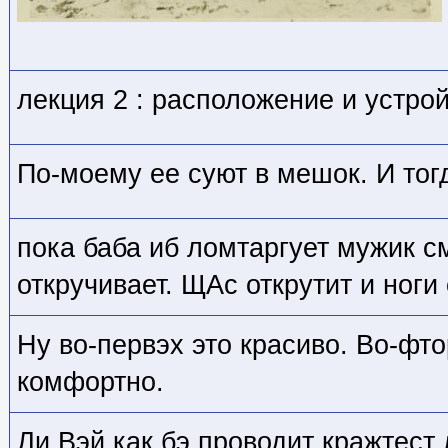
лекция 2 : расположение и устро
По-моему ее суют в мешок. И то
пока баба иб ломтаргует мужик с
откручивает. ЩАс открутит и ноги
Ну во-первэх это красиво. Во-фто
комфортно.
Ли Вэй как бэ проводит кражтест