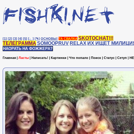
SKOTOCHAT!!!
[1]
[2]
[3]
[4]
[5]
[♩]
[✎]
ОСНОВЫ!
ТА СВАЛКА
ТЕЛЕГРАММА
SOMOOPRUV
RELAX
ИХ ИЩЕТ МИЛИЦИ
НАОРАТЬ НА ФОЖЖЕРА?
Главная
|
Ласты
|
Написать!
|
Картинки
|
Что попало
|
Поиск
|
Статус
|
Сетуп
|
HE