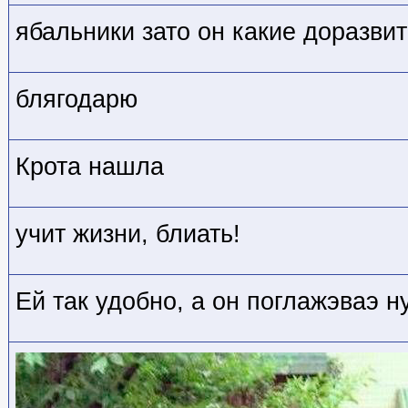
ябальники зато он какие доразви
блягодарю
Крота нашла
учит жизни, блиать!
Ей так удобно, а он поглажэваэ 