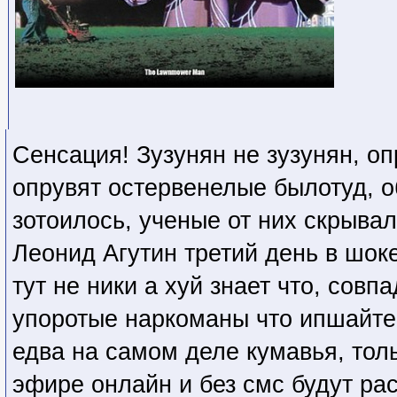
Сенсация! Зузунян не зузунян, о
опрувят остервенелые былотуд, 
зотоилось, ученые от них скрыва
Леонид Агутин третий день в шоке 
тут не ники а хуй знает что, сов
упоротые наркоманы что ипшайтег
едва на самом деле кумавья, тол
эфире онлайн и без смс будут рас