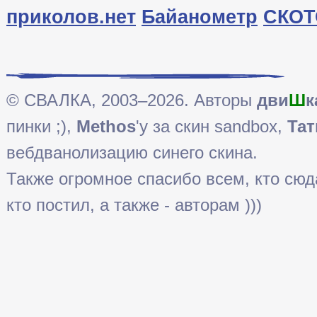
приколов.нет
Байанометр
СКОТ
© СВАЛКА, 2003–2026. Авторы
дви
Ш
к
пинки ;),
Methos
'у за скин sandbox,
Тат
вебдванолизацию синего скина.
Также огромное спасибо всем, кто сюда 
кто постил, а также - авторам )))