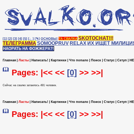
SKOTOCHAT!!!
[1]
[2]
[3]
[4]
[5]
[♩]
[✎]
ОСНОВЫ!
ТА СВАЛКА
ТЕЛЕГРАММА
SOMOOPRUV
RELAX
ИХ ИЩЕТ МИЛИЦИ
НАОРАТЬ НА ФОЖЖЕРА?!
Главная
|
Ласты
|
Написать!
|
Картинки
|
Что попало
|
Поиск
|
Статус
|
Сетуп
|
HE
Pages: |<< <<
[0]
>> >>|
Сейчас на cвалко затаилось 491 человек.
Главная
|
Ласты
|
Написать!
|
Картинки
|
Что попало
|
Поиск
|
Статус
|
Сетуп
|
HE
Pages: |<< <<
[0]
>> >>|