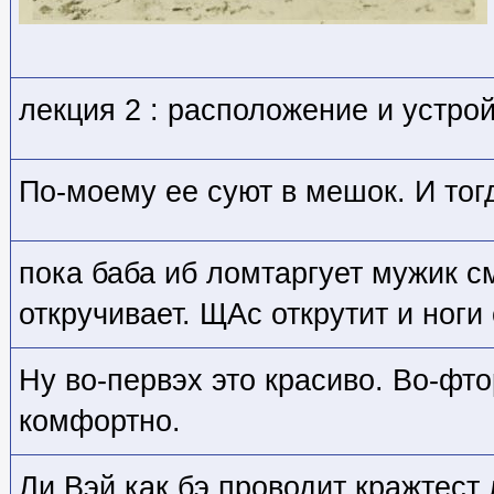
лекция 2 : расположение и устро
По-моему ее суют в мешок. И то
пока баба иб ломтаргует мужик с
откручивает. ЩАс открутит и ноги
Ну во-первэх это красиво. Во-фто
комфортно.
Ли Вэй как бэ проводит кражтест