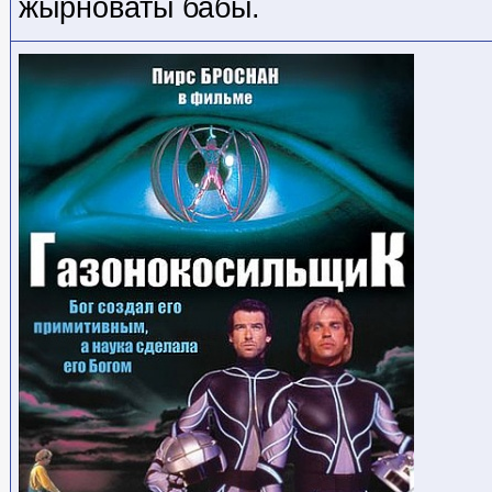
жырноваты бабы.