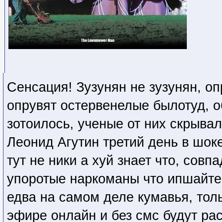
Сенсация! Зузунян не зузунян, о
опрувят остервенелые былотуд, 
зотоилось, ученые от них скрыва
Леонид Агутин третий день в шоке 
тут не ники а хуй знает что, сов
упоротые наркоманы что ипшайтег
едва на самом деле кумавья, тол
эфире онлайн и без смс будут рас