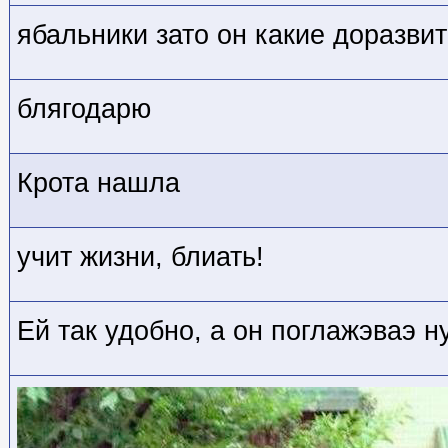
ябальники зато он какие доразви
блягодарю
Крота нашла
учит жизни, блиать!
Ей так удобно, а он поглажэваэ 