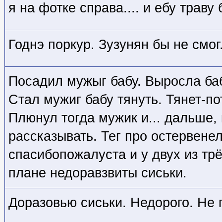
я на фотке справа.... и ебу траву 
Годнэ поркур. Зузунян бы не смог
Посадил мужыг бабу. Выросла ба
Стал мужиг бабу тянуть. Тянет-по
Плюнул тогда мужик и... дальше,
рассказывать. Тег про остервене
спасибопожалуста и у двух из тр
плане недоравзвиты сиськи.
Доразовью сиськи. Недорого. Не 