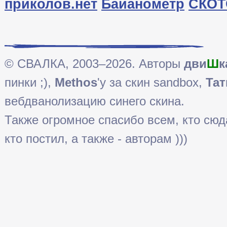
приколов.нет
Байанометр
СКОТ
© СВАЛКА, 2003–2026. Авторы
дви
Ш
к
пинки ;),
Methos
'у за скин sandbox,
Тат
вебдванолизацию синего скина.
Также огромное спасибо всем, кто сюда 
кто постил, а также - авторам )))