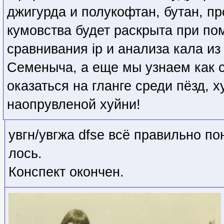
джигурда и полукофтан, бутан, пр
кумовства будет раскрыта при по
сравнивания ip и анализа кала из
Семеныча, а еще мы узнаем как 
оказаться на гланге среди пёзд, х
наопрувленой хуйни!
увгн/увгжа dfse всё правильно по
лось.
Конспект окончен.