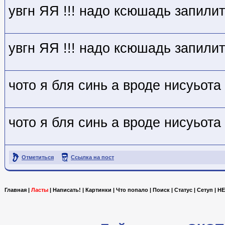
увгн ЯЯ !!! надо ксюшадь запили
увгн ЯЯ !!! надо ксюшадь запили
чото я бля синь а вроде нисуьота
чото я бля синь а вроде нисуьота
Отметиться
Ссылка на пост
Главная
|
Ласты
|
Написать!
|
Картинки
|
Что попало
|
Поиск
|
Статус
|
Сетуп
|
HE