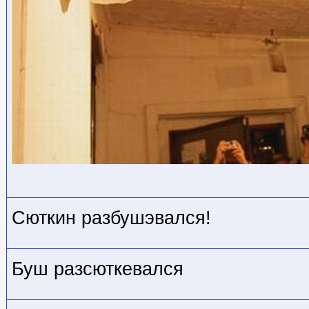
Сюткин разбушэвался!
Буш разсюткевался