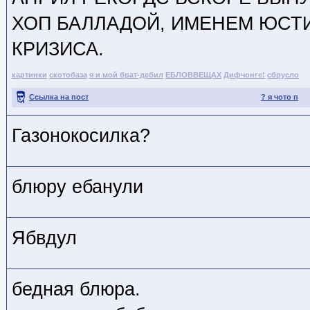
ХОП БАЛЛАДОЙ, ИМЕНЕМ ЮСТ
КРИЗИСА.
картинки
скотобаза
я и мой брат-дебил
ЕБЛОВВЕЩАХ
Дифчонге!
сбрусло
Ссылка на пост
? я чото п
Газонокосилка?
блюру ебанули
Ябвдул
бедная блюра.