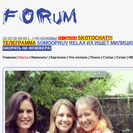
SKOTOCHAT!!!
[1]
[2]
[3]
[4]
[5]
[♩]
[✎]
ОСНОВЫ!
ТА СВАЛКА
ТЕЛЕГРАММА
SOMOOPRUV
RELAX
ИХ ИЩЕТ МИЛИЦИ
НАОРАТЬ НА ФОЖЖЕРА!
Главная
|
Ласты
|
Написать!
|
Картинки
|
Что попало
|
Поиск
|
Статус
|
Сетуп
|
HE