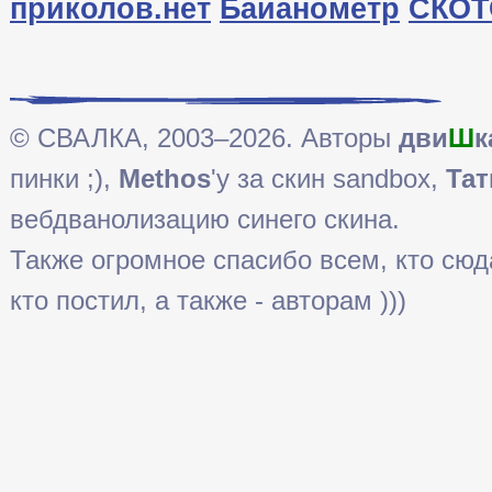
приколов.нет
Байанометр
СКОТ
© СВАЛКА, 2003–2026. Авторы
дви
Ш
к
пинки ;),
Methos
'у за скин sandbox,
Тат
вебдванолизацию синего скина.
Также огромное спасибо всем, кто сюда 
кто постил, а также - авторам )))