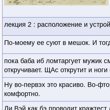
лекция 2 : расположение и устро
По-моему ее суют в мешок. И то
пока баба иб ломтаргует мужик с
откручивает. ЩАс открутит и ноги
Ну во-первэх это красиво. Во-фто
комфортно.
Ли Вэй как бэ проводит кражтест