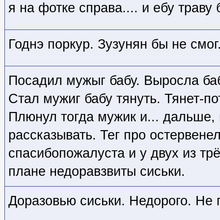
я на фотке справа.... и ебу траву 
Годнэ поркур. Зузунян бы не смог
Посадил мужыг бабу. Выросла ба
Стал мужиг бабу тянуть. Тянет-по
Плюнул тогда мужик и... дальше,
рассказывать. Тег про остервене
спасибопожалуста и у двух из тр
плане недоравзвиты сиськи.
Доразовью сиськи. Недорого. Не 