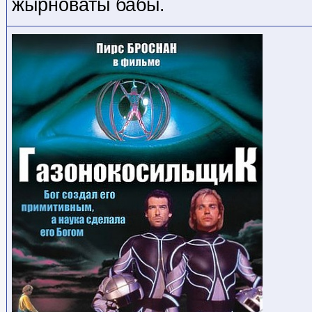
жырноваты бабы.