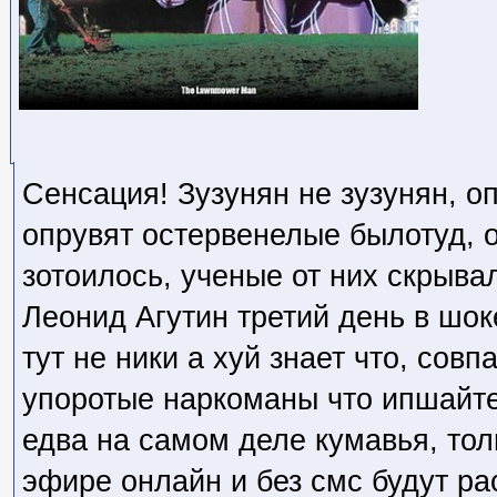
Сенсация! Зузунян не зузунян, о
опрувят остервенелые былотуд, 
зотоилось, ученые от них скрыва
Леонид Агутин третий день в шоке 
тут не ники а хуй знает что, сов
упоротые наркоманы что ипшайтег
едва на самом деле кумавья, тол
эфире онлайн и без смс будут рас