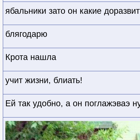
ябальники зато он какие доразви
блягодарю
Крота нашла
учит жизни, блиать!
Ей так удобно, а он поглажэваэ 