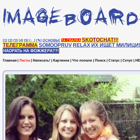
SKOTOCHAT!!!
[1]
[2]
[3]
[4]
[5]
[♩]
[✎]
ОСНОВЫ!
ТА СВАЛКА
ТЕЛЕГРАММА
SOMOOPRUV
RELAX
ИХ ИЩЕТ МИЛИЦИ
НАОРАТЬ НА ФОЖЖЕРА??!
Главная
|
Ласты
|
Написать!
|
Картинки
|
Что попало
|
Поиск
|
Статус
|
Сетуп
|
HE