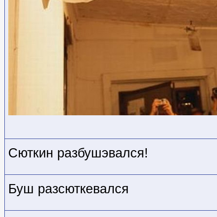
Сюткин разбушэвался!
Буш разсюткевался