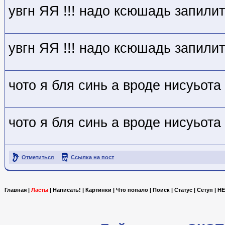
увгн ЯЯ !!! надо ксюшадь запили
увгн ЯЯ !!! надо ксюшадь запили
чото я бля синь а вроде нисуьота
чото я бля синь а вроде нисуьота
Отметиться
Ссылка на пост
Главная
|
Ласты
|
Написать!
|
Картинки
|
Что попало
|
Поиск
|
Статус
|
Сетуп
|
HE