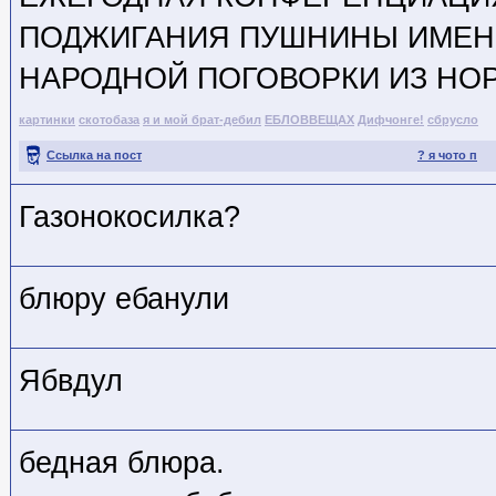
ПОДЖИГАНИЯ ПУШНИНЫ ИМЕ
НАРОДНОЙ ПОГОВОРКИ ИЗ НО
картинки
скотобаза
я и мой брат-дебил
ЕБЛОВВЕЩАХ
Дифчонге!
сбрусло
Ссылка на пост
? я чото п
Газонокосилка?
блюру ебанули
Ябвдул
бедная блюра.