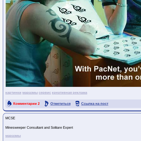
картинки
маразмы
сервис
креативная реклама
Комментарии
2
Отметиться
Ссылка на пост
MCSE
Minesweeper Consultant and Solitare Expert
маразмы