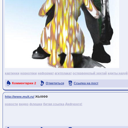
картинки
норкотеки
неформат
агитплакат
остервенелый хентай
идиты нахуй
Комментарии
2
Отметиться
Ссылка на пост
http://www.mult.ru/
ЖЫФФФ
новости
видео
флешки
битая ссылка
Дифчонге!