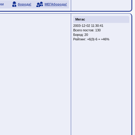
борода!
МЕГАборода!
АМ
Мегас
2003-12-02 11:30:41
Всего постов: 130
Бород:
20
Рейтинг:
+6|3|-6 = +46%