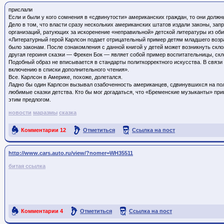
прислали
Если и были у кого сомнения в «сдвинутости» американских граждан, то они долж
Дело в том, что власти сразу нескольких американских штатов издали законы, 
организаций, ратующих за искоренение «неправильной» детской литературы из оби
«Литературный герой Карлсон подает отрицательный пример детям младшего возра
было законам. После ознакомления с данной книгой у детей может возникнуть скл
другая героиня сказки — Фрекен Бок — являет собой пример воспитательницы, скл
Подобный образ не вписывается в стандарты политкорректного искусства. В связи
включению в списки дополнительного чтения».
Все. Карлсон в Америке, похоже, долетался.
Ладно бы один Карлсон вызывал озабоченность американцев, сдвинувшихся на пол
любимые сказки детства. Кто бы мог догадаться, что «Бременские музыканты» при
этим предлогом.
новости
маразмы
сказка
Комментарии
12
Отметиться
Ссылка на пост
http://www.cars.auto.ru/view/?nomer=WH35511
битая ссылка
Комментарии
4
Отметиться
Ссылка на пост