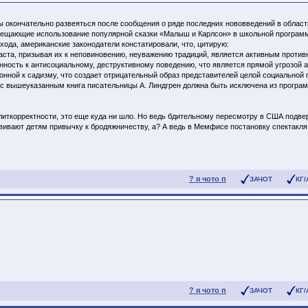
ны окончательно развеяться после сообщения о ряде последних нововведений в област
запрещающие использование популярной сказки «Малыш и Карлсон» в школьной програ
хода, американские законодатели констатировали, что, цитирую:
ста, призывая их к неповиновению, неуважению традиций, является активным противн
онность к антисоциальному, деструктивному поведению, что является прямой угрозой а
онной к садизму, что создает отрицательный образ представителей целой социальной 
 с вышеуказанным книга писательницы А. Линдгрен должна быть исключена из програм
иткорректности, это еще куда ни шло. Но ведь бдительному пересмотру в США подве
вивают детям привычку к бродяжничеству, а? А ведь в Мемфисе постановку спектакля 
? я чото п
ЗАЧОТ
КГ/
? я чото п
ЗАЧОТ
КГ/