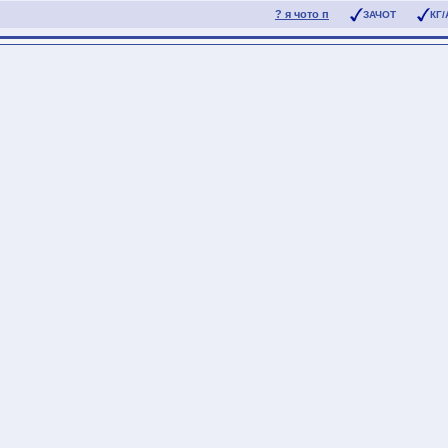
? я чото п
ЗАЧОТ
КГ/