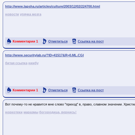
http://www.lapsha.ru/articles/culture/2003/12/02/224700.html
новости
упячка мозга
Комментарии
1
Отметиться
Ссылка на пост
http://www.securitylab.ru/?ID=41517&R=0.ML.CGI
битая ссылка
ниибу
Комментарии
1
Отметиться
Ссылка на пост
Вот почему-то не нравится мне слово "приход" в, право, славном значении. Христи
норкотеки
маразмы
богородица, вернись!