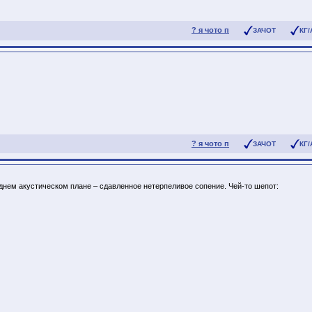
? я чото п
ЗАЧОТ
КГ/
? я чото п
ЗАЧОТ
КГ/
реднем акустическом плане – сдавленное нетерпеливое сопение. Чей-то шепот: