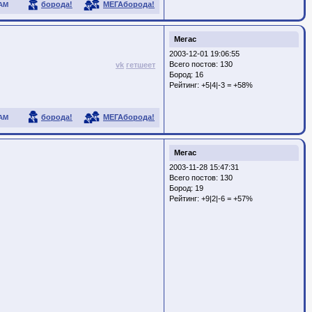
борода!
МЕГАборода!
АМ
Мегас
2003-12-01 19:06:55
Всего постов: 130
vk
гетшеет
Бород:
16
Рейтинг:
+5|4|-3 = +58%
борода!
МЕГАборода!
АМ
Мегас
2003-11-28 15:47:31
Всего постов: 130
Бород:
19
Рейтинг:
+9|2|-6 = +57%