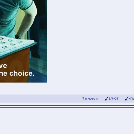
? я чото п
ЗАЧОТ
КГ/