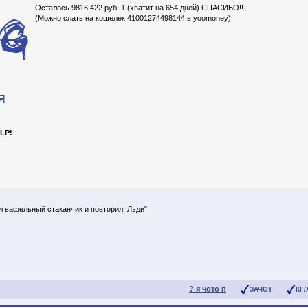
Осталось 9816,422 руб!!1 (хватит на 654 дней) СПАСИБО!!
(Можно слать на кошелек 41001274498144 в yoomoney)
Я
LP!
ил вафельный стаканчик и повторил: Лэди".
? я чото п
ЗАЧОТ
КГ/