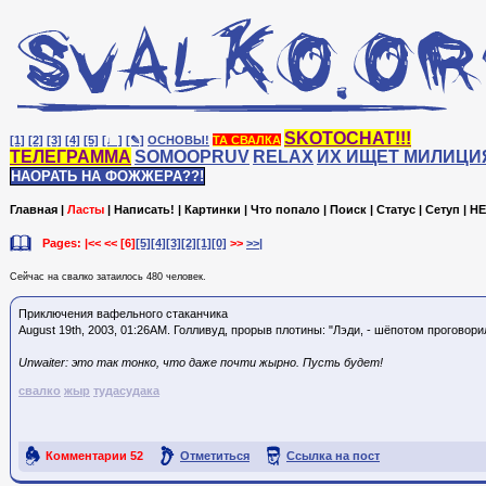
SKOTOCHAT!!!
[1]
[2]
[3]
[4]
[5]
[♩]
[✎]
ОСНОВЫ!
ТА СВАЛКА
ТЕЛЕГРАММА
SOMOOPRUV
RELAX
ИХ ИЩЕТ МИЛИЦИ
НАОРАТЬ НА ФОЖЖЕРА??!
Главная
|
Ласты
|
Написать!
|
Картинки
|
Что попало
|
Поиск
|
Статус
|
Сетуп
|
HE
Pages: |<< <<
[6]
[5]
[4]
[3]
[2]
[1]
[0]
>>
>>|
Сейчас на cвалко затаилось 480 человек.
Приключения вафельного стаканчика
August 19th, 2003, 01:26AM. Голливуд, прорыв плотины: "Лэди, - шёпотом проговор
Unwaiter: это так тонко, что даже почти жырно. Пусть будет!
свалко
жыр
тудасудака
Комментарии
52
Отметиться
Ссылка на пост