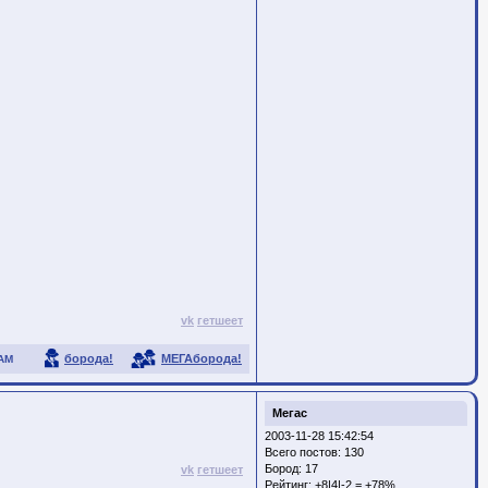
vk
гетшеет
борода!
МЕГАборода!
АМ
Мегас
2003-11-28 15:42:54
Всего постов: 130
Бород:
17
vk
гетшеет
Рейтинг:
+8|4|-2 = +78%