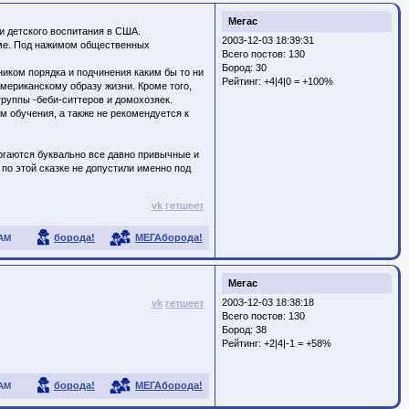
Мегас
и детского воспитания в США.
2003-12-03 18:39:31
мме. Под нажимом общественных
Всего постов: 130
Бород:
30
иком порядка и подчинения каким бы то ни
Рейтинг:
+4|4|0 = +100%
мериканскому образу жизни. Кроме того,
группы -беби-ситтеров и домохозяек.
м обучения, а также не рекомендуется к
ргаются буквально все давно привычные и
по этой сказке не допустили именно под
vk
гетшеет
борода!
МЕГАборода!
АМ
Мегас
2003-12-03 18:38:18
vk
гетшеет
Всего постов: 130
Бород:
38
Рейтинг:
+2|4|-1 = +58%
борода!
МЕГАборода!
АМ