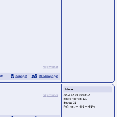
vk
гетшеет
борода!
МЕГАборода!
АМ
Мегас
2003-12-01 19:18:02
vk
гетшеет
Всего постов: 130
Бород:
31
Рейтинг:
+4|4|-3 = +51%