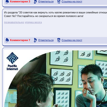
Комментарии
3
Отметиться
Ссылка на пост
Из раздела "20 советов как вернуть хоть каплю романтики в ваши семейные отнош
Совет №7 Постарайтесь не сморкаться во время полового акта!
познавательно
упячка мозга
Комментарии
7
Отметиться
Ссылка на пост