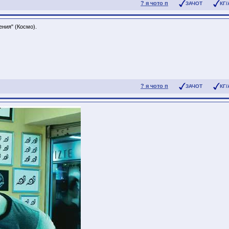
? я чото п
ЗАЧОТ
КГ/
ения" (Космо).
? я чото п
ЗАЧОТ
КГ/