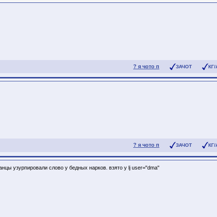
? я чото п
ЗАЧОТ
КГ/
? я чото п
ЗАЧОТ
КГ/
анцы узурпировали слово у бедных нарков. взято у lj user="dma"