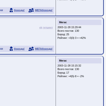
борода!
МЕГАборода!
АМ
Мегас
2003-11-28 15:29:44
vk
гетшеет
Всего постов: 130
Бород:
25
Рейтинг:
+3|3|-3 = +42%
борода!
МЕГАборода!
АМ
Мегас
2003-11-28 15:15:32
Всего постов: 130
Бород:
17
Рейтинг:
+4|5|-8 = -2%