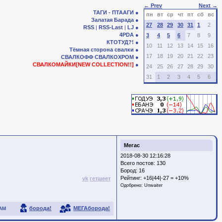
← Prev
Next →
ТАГИ - ПТААГИ
пн
вт
ср
чт
пт
сб
вс
Залатая Барада
27
28
29
30
31
1
2
RSS
|
RSS-Last
|
LJ
4PDA
3
4
5
6
7
8
9
КТОТУД?!
10
11
12
13
14
15
16
Тёмная сторона свалки
17
18
19
20
21
22
23
СВАЛКОФФ
СВАЛКОХРОМ
СВАЛКОМАЙКИ[NEW COLLECTION!!]
24
25
26
27
28
29
30
31
1
2
3
4
5
6
Мегас
2018-08-30 12:16:28
Всего постов: 130
Бород:
16
Рейтинг:
+16|44|-27 = +10%
vk
гетшеет
Одобрено:
Unwaiter
борода!
МЕГАборода!
АМ