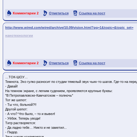
Комментарии
2
Отметиться
Ссылка на пост
http://www.wired.com/wired/archive/10.09/vision.html?pg=1&topic=&topic_set=
нанотехнологии
Комментарии
2
Отметиться
Ссылка на пост
…ТОК-ШОУ…
Темнота. Эхо гулко разносит по студии тяжелый звук чьих-то шагов. Где-то на пе
- Давай!
На темном экране, с легким гудением, проявляются крупные буквы:
"В Петропавловске-Камчатском – полночь"
Тот же шепот:
- Ты что, больной?!!
Другой шепот:
- А что? Что было, – то и вывел!
- Уёбок. Теперь уводи!
Титр растворяется:
- Да ладно тебе… Никто и не заметил...
- Пидор.
Звук шагов усиливается.