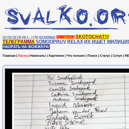
SKOTOCHAT!!!
[1]
[2]
[3]
[4]
[5]
[♩]
[✎]
ОСНОВЫ!
ТА СВАЛКА
ТЕЛЕГРАММА
SOMOOPRUV
RELAX
ИХ ИЩЕТ МИЛИЦИ
НАОРАТЬ НА ФОЖЖЕРА!
Главная
|
Ласты
|
Написать!
|
Картинки
|
Что попало
|
Поиск
|
Статус
|
Сетуп
|
HE