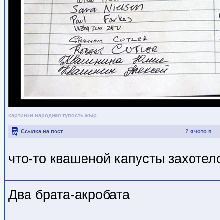
картинки
народная тупость
жыр
Ссылка на пост
? я чото п
что-то квашеной капусты захотел
Два брата-акробата