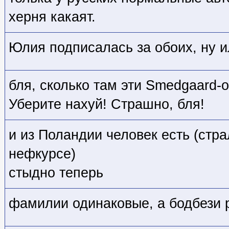
херня какаят.
Юлия подписалась за обоих, ну и
бля, сколько там эти Smedgaard-о
Уберите нахуй! Страшно, бля!
и из Поландии человек есть (стр
нефкурсе)
стыдно теперь
фамилии одинаковые, а бодбези р