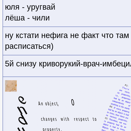
юля - уругвай
лёша - чили
ну кстати нефига не факт что там
расписаться)
5й снизу криворукий-врач-имбец