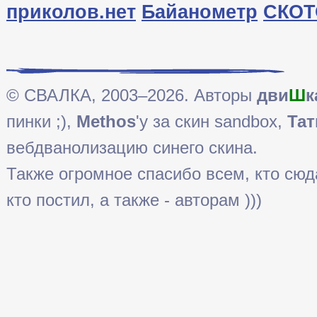
приколов.нет
Байанометр
СКОТ
© СВАЛКА, 2003–2026. Авторы
дви
Ш
к
пинки ;),
Methos
'у за скин sandbox,
Тат
вебдванолизацию синего скина.
Также огромное спасибо всем, кто сюда 
кто постил, а также - авторам )))