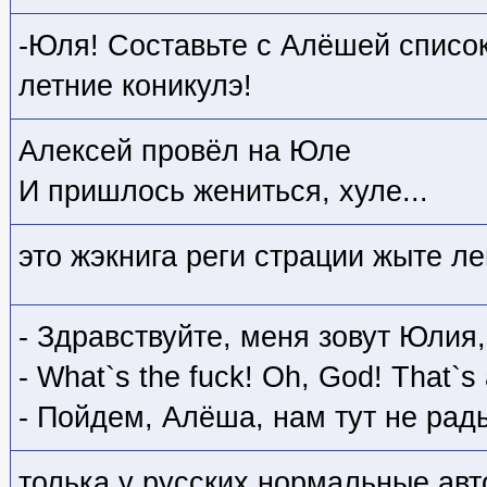
-Юля! Составьте с Алёшей список 
летние коникулэ!
Алексей провёл на Юле
И пришлось жениться, хуле...
это жэкнига реги страции жыте ле
- Здравствуйте, меня зовут Юлия,
- What`s the fuck! Oh, God! That`s
- Пойдем, Алёша, нам тут не рады
толька у русских нормальные авт