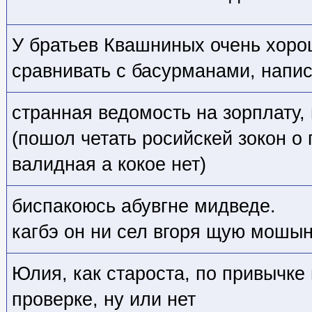
У братьев Квашниных очень хоро
сравнивать с басурманами, напи
странная ведомость на зорплату,
(пошол четать росийскей зокон о 
валидная а кокое нет)
биспакоюсь абувгне мидведе.
кагбэ он ни сел вгоря щую мошын
Юлия, как староста, по привычке
проверке, ну или нет