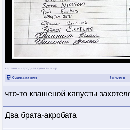
картинки
народная тупость
жыр
Ссылка на пост
? я чото п
что-то квашеной капусты захотел
Два брата-акробата