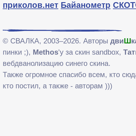
приколов.нет
Байанометр
СКОТ
© СВАЛКА, 2003–2026. Авторы
дви
Ш
к
пинки ;),
Methos
'у за скин sandbox,
Тат
вебдванолизацию синего скина.
Также огромное спасибо всем, кто сюда 
кто постил, а также - авторам )))