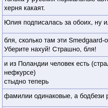
херня какаят.
Юлия подписалась за обоих, ну и
бля, сколько там эти Smedgaard-о
Уберите нахуй! Страшно, бля!
и из Поландии человек есть (стр
нефкурсе)
стыдно теперь
фамилии одинаковые, а бодбези р