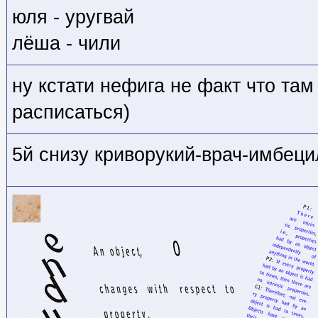
юля - уругвай
лёша - чили
ну кстати нефига не факт что там
расписаться)
5й снизу криворукий-врач-имбец