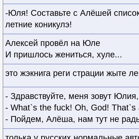
-Юля! Составьте с Алёшей список 
летние коникулэ!
Алексей провёл на Юле
И пришлось жениться, хуле...
это жэкнига реги страции жыте ле
- Здравствуйте, меня зовут Юлия,
- What`s the fuck! Oh, God! That`s
- Пойдем, Алёша, нам тут не рады
толька у русских нормальные авт