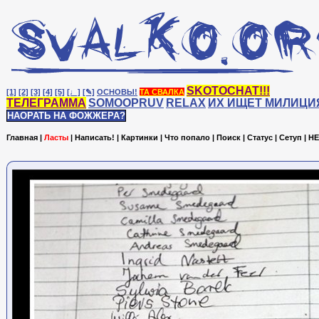
SKOTOCHAT!!!
[1]
[2]
[3]
[4]
[5]
[♩]
[✎]
ОСНОВЫ!
ТА СВАЛКА
ТЕЛЕГРАММА
SOMOOPRUV
RELAX
ИХ ИЩЕТ МИЛИЦИ
НАОРАТЬ НА ФОЖЖЕРА?
Главная
|
Ласты
|
Написать!
|
Картинки
|
Что попало
|
Поиск
|
Статус
|
Сетуп
|
HE