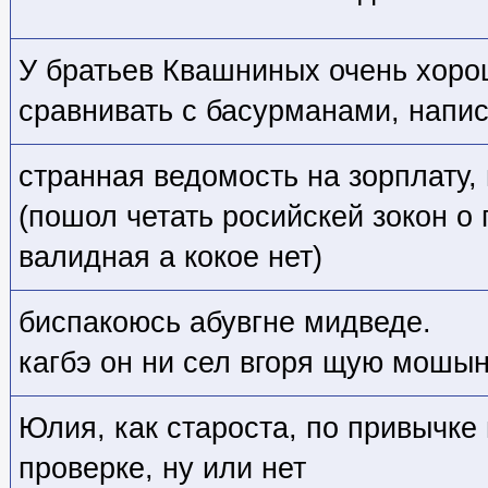
У братьев Квашниных очень хоро
сравнивать с басурманами, напи
странная ведомость на зорплату,
(пошол четать росийскей зокон о 
валидная а кокое нет)
биспакоюсь абувгне мидведе.
кагбэ он ни сел вгоря щую мошын
Юлия, как староста, по привычке
проверке, ну или нет