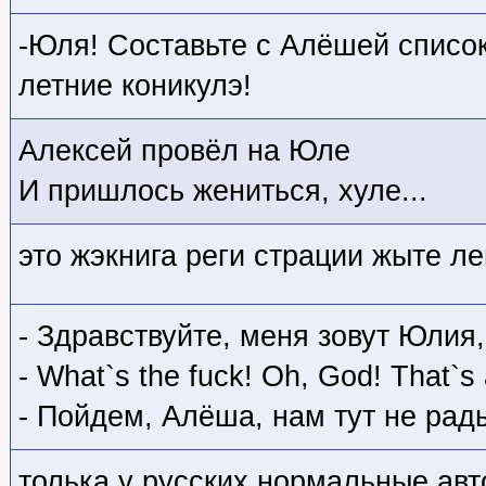
-Юля! Составьте с Алёшей список 
летние коникулэ!
Алексей провёл на Юле
И пришлось жениться, хуле...
это жэкнига реги страции жыте ле
- Здравствуйте, меня зовут Юлия,
- What`s the fuck! Oh, God! That`s
- Пойдем, Алёша, нам тут не рады
толька у русских нормальные авт