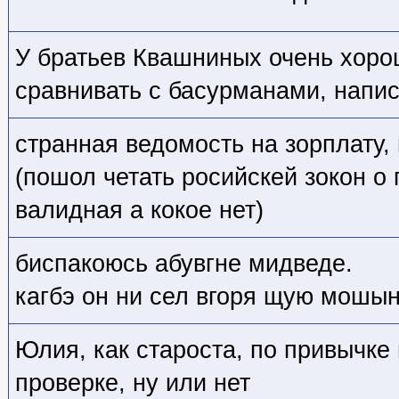
У братьев Квашниных очень хоро
сравнивать с басурманами, напи
странная ведомость на зорплату,
(пошол четать росийскей зокон о 
валидная а кокое нет)
биспакоюсь абувгне мидведе.
кагбэ он ни сел вгоря щую мошын
Юлия, как староста, по привычке
проверке, ну или нет