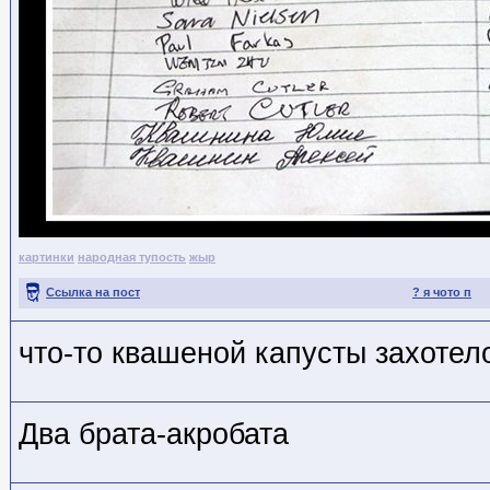
картинки
народная тупость
жыр
Ссылка на пост
? я чото п
что-то квашеной капусты захотел
Два брата-акробата