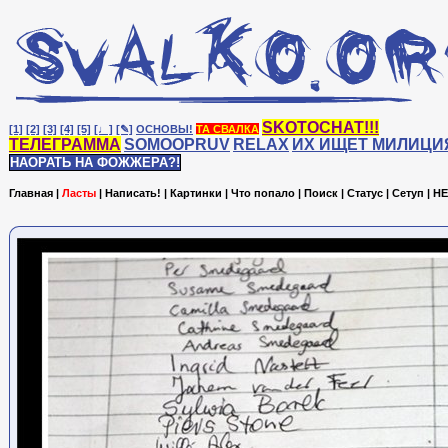
SKOTOCHAT!!!
[1]
[2]
[3]
[4]
[5]
[♩]
[✎]
ОСНОВЫ!
ТА СВАЛКА
ТЕЛЕГРАММА
SOMOOPRUV
RELAX
ИХ ИЩЕТ МИЛИЦИ
НАОРАТЬ НА ФОЖЖЕРА?!
Главная
|
Ласты
|
Написать!
|
Картинки
|
Что попало
|
Поиск
|
Статус
|
Сетуп
|
HE