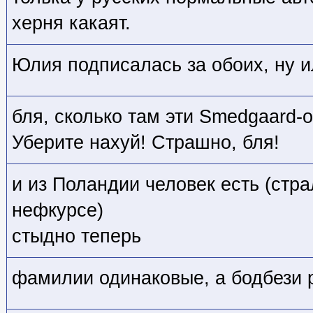
херня какаят.
Юлия подписалась за обоих, ну и
бля, сколько там эти Smedgaard-о
Уберите нахуй! Страшно, бля!
и из Поландии человек есть (стр
нефкурсе)
стыдно теперь
фамилии одинаковые, а бодбези р