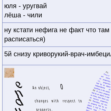
юля - уругвай
лёша - чили
ну кстати нефига не факт что там
расписаться)
5й снизу криворукий-врач-имбец