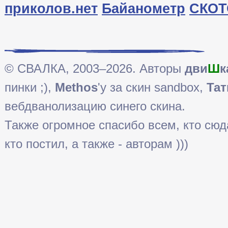
приколов.нет
Байанометр
СКОТ
© СВАЛКА, 2003–2026. Авторы
дви
Ш
к
пинки ;),
Methos
'у за скин sandbox,
Тат
вебдванолизацию синего скина.
Также огромное спасибо всем, кто сюда 
кто постил, а также - авторам )))