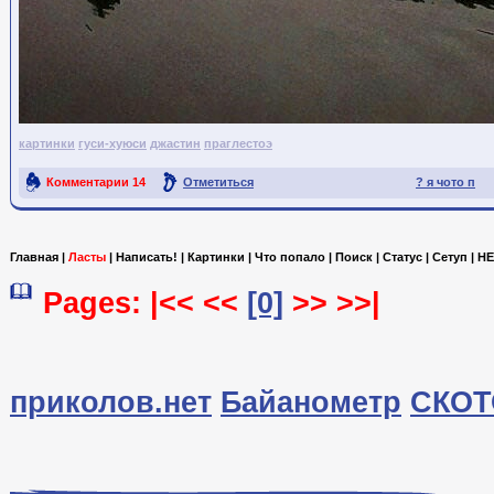
картинки
гуси-хуюси
джастин
праглестоэ
Комментарии
14
Отметиться
? я чото п
Ссылка на пост
Главная
|
Ласты
|
Написать!
|
Картинки
|
Что попало
|
Поиск
|
Статус
|
Сетуп
|
HE
Pages: |<< <<
[0]
>> >>|
приколов.нет
Байанометр
СКОТ