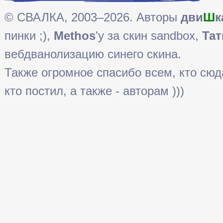
© СВАЛКА, 2003–2026. Авторы
дви
Ш
к
пинки ;),
Methos
'у за скин sandbox,
Тат
вебдванолизацию синего скина.
Также огромное спасибо всем, кто сюда 
кто постил, а также - авторам )))