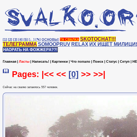
SKOTOCHAT!!!
[1]
[2]
[3]
[4]
[5]
[♩]
[✎]
ОСНОВЫ!
ТА СВАЛКА
ТЕЛЕГРАММА
SOMOOPRUV
RELAX
ИХ ИЩЕТ МИЛИЦИ
НАОРАТЬ НА ФОЖЖЕРА??!
Главная
|
Ласты
|
Написать!
|
Картинки
|
Что попало
|
Поиск
|
Статус
|
Сетуп
|
HE
Pages: |<< <<
[0]
>> >>|
Сейчас на cвалко затаилось 557 человек.