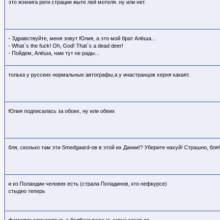
это жэкнига реги страции жыте лей мотеля. ну или нет.
- Здравствуйте, меня зовут Юлия, а это мой брат Алёша...
- What`s the fuck! Oh, God! That`s a dead deer!
- Пойдем, Алёша, нам тут не рады...
толька у русских нормальные автографы,а у инастранцов херня какаят.
Юлия подписалась за обоих, ну или обеих
бля, сколько там эти Smedgaard-ов в этой их Дании!? Уберите нахуй! Страшно, бля!
и из Поландии человек есть (страла Поладинов, кто нефкурсе)
стыдно теперь
фамилии одинаковые, а бодбези разные. гавна какая-то.