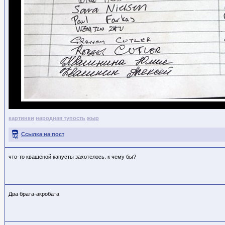
картинки
народная тупость
жыр
Ссылка на пост
что-то квашеной капусты захотелось. к чему бы?
Два брата-акробата