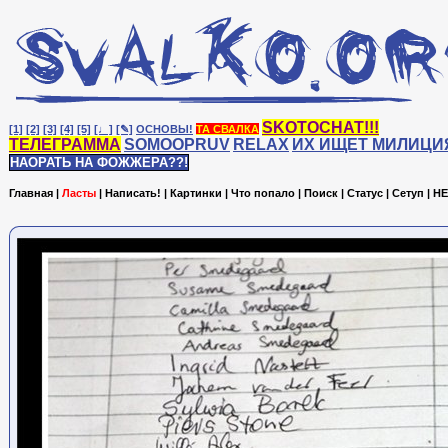
SKOTOCHAT!!!
[1]
[2]
[3]
[4]
[5]
[♩]
[✎]
ОСНОВЫ!
ТА СВАЛКА
ТЕЛЕГРАММА
SOMOOPRUV
RELAX
ИХ ИЩЕТ МИЛИЦИ
НАОРАТЬ НА ФОЖЖЕРА??!
Главная
|
Ласты
|
Написать!
|
Картинки
|
Что попало
|
Поиск
|
Статус
|
Сетуп
|
HE