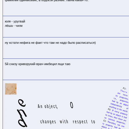
юля - уругвай
лёша - чили
ну кстати нефига не факт что там не надо было расписаться)
5й снизу криворукий-врач-имбецил ящи таю