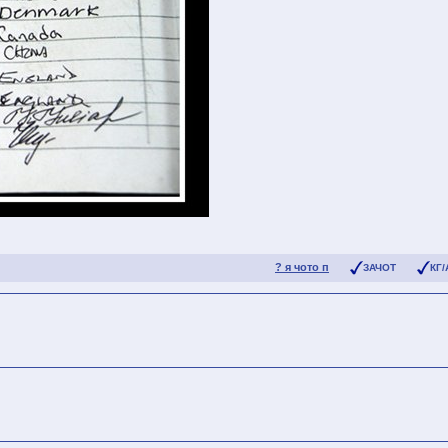
? я чото п
ЗАЧОТ
КГ/