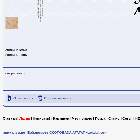
свинина юлия
свинина лось
сверка лось
Отметиться
Ссылка на пост
Главная
|
Ласты
|
Написать!
|
Картинки
|
Что попало
|
Поиск
|
Статус
|
Сетуп
|
HE
приколов.нет
Байанометр
СКОТОБАЗА АТАТАТ
yaplakal.com