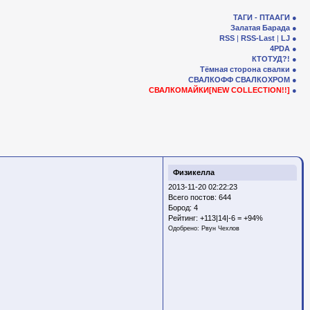
ТАГИ - ПТААГИ
Залатая Барада
RSS
|
RSS-Last
|
LJ
4PDA
КТОТУД?!
Тёмная сторона свалки
СВАЛКОФФ
СВАЛКОХРОМ
СВАЛКОМАЙКИ[NEW COLLECTION!!]
Физикелла
2013-11-20 02:22:23
Всего постов: 644
Бород:
4
Рейтинг:
+113|14|-6 = +94%
Одобрено:
Рвун Чехлов