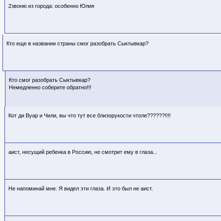
2звоню из города: особенно Юлия
Кто еще в названии страны смог разобрать Сыктывкар?
Кто смог разобрать Сыктывкар?
Немедленно соберите обратно!!!
Кот ди Вуар и Чили, вы что тут все близорукости чтоле??????!!!!
аист, несущий ребенка в Россию, не смотрит ему в глаза...
Не напоминай мне. Я видел эти глаза. И это был не аист.