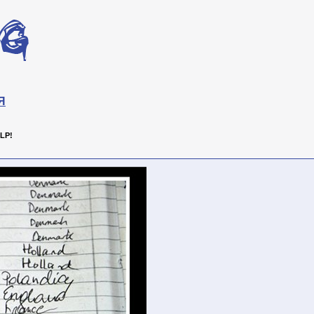
Я
LP!