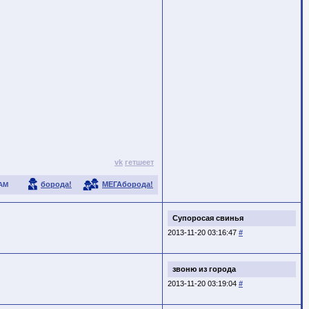
vk
гетшеет
борода!
МЕГАборода!
АМ
Супоросая свинья
2013-11-20 03:16:47
#
звоню из города
2013-11-20 03:19:04
#