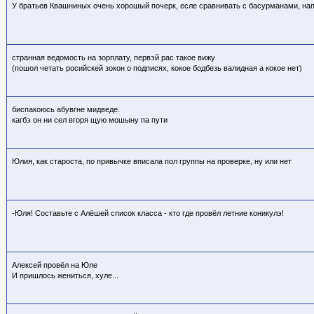
У братьев Квашниных очень хорошый почерк, есле сравнивать с басурманами, на
странная ведомость на зорплату, первэй рас такое вижу
(пошол четать росийскей зокон о подписях, кокое бодбезь валидная а кокое нет)
биспакоюсь абувгне мидведе.
кагбэ он ни сел вгоря щую мошыну па пути
Юлия, как староста, по привычке вписала пол группы на проверке, ну или нет
-Юля! Составьте с Алёшей список класса - кто где провёл летние коникулэ!
Алексей провёл на Юле
И пришлось жениться, хуле...