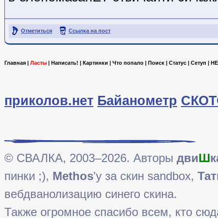
Отметиться
Ссылка на пост
Главная
|
Ласты
|
Написать!
|
Картинки
|
Что попало
|
Поиск
|
Статус
|
Сетуп
|
HE
приколов.нет
Байанометр
СКОТ
© СВАЛКА, 2003–2026. Авторы
дви
Ш
к
пинки ;),
Methos
'у за скин sandbox,
Тат
вебдванолизацию синего скина.
Также огромное спасибо всем, кто сюда 