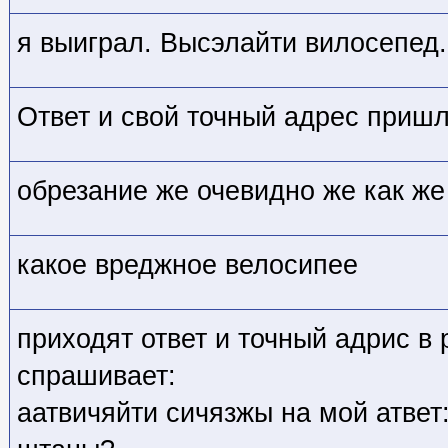
я выиграл. Высэлайти вилосепед.
Ответ и свой точный адрес приш
обрезание же очевидно же как же 
какое вреджное велосипее
приходят ответ и точный адрис в 
спрашивает:
аатвичяйти сичязжы на мой атвет