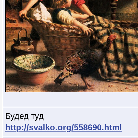
Будед туд
http://svalko.org/558690.html