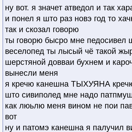
ну вот. я значет атведол и так х
и понел я што раз новэ год то ха
так и скозал говорю
ты говорю бысро мне педосивел 
веселопед ты лысый чё такой жыр
шерстяной довваи бухнем и каро
вынесли меня
я кречю канешна ТЫХУЯНА кречю 
што сивиполед мне надо патпмуш
как люьлю меня вином не пои па
вот
ну и патомэ канешна я палучил в