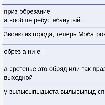
приз-обрезание.
а вообще ребус ебанутый.
Звоню из города, теперь Мобатрон
обрез а ни е !
а сретенье это обряд или так пра
выходной
у вылысыпыдыста вылысыпыд сп