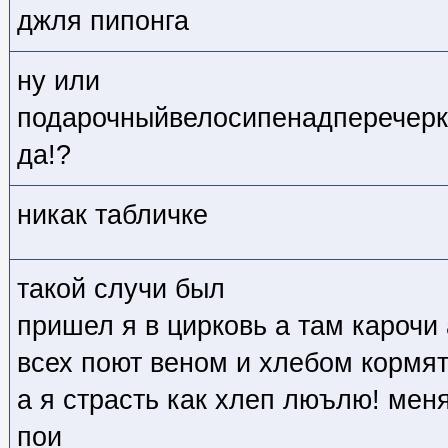
джля пипонга
ну или
подарочныйвелосипенадперечерк
да!?
никак табличке
такой случи был
пришел я в цирковь а там карочи
всех поют веном и хлебом кормя
а я страсть как хлеп люълю! мен
пои