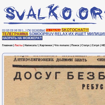
SKOTOCHAT!!!
[1]
[2]
[3]
[4]
[5]
[♩]
[✎]
ОСНОВЫ!
ТА СВАЛКА
ТЕЛЕГРАММА
SOMOOPRUV
RELAX
ИХ ИЩЕТ МИЛИЦИ
НАОРАТЬ НА ФОЖЖЕРА?!
Главная
|
Ласты
|
Написать!
|
Картинки
|
Что попало
|
Поиск
|
Статус
|
Сетуп
|
HE