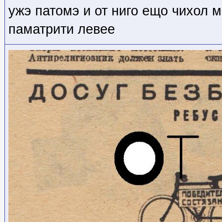
ужэ патомэ и от ниго ещо чихол м
паматрити левее