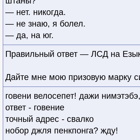
штаны?
— нет. никогда.
— не знаю, я болел.
— да, на юг.
Правильный ответ — ЛСД на Езык
Дайте мне мою призовую марку с
говени велосепет! дажи нимэтэбэ
ответ - говение
точный адрес - свалко
нобор джля пенкпонга? жду!