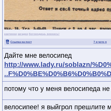
картинки
загадки
богородица, вернись!
Ссылка на пост
? я чото п
Дайте мне велосипед
http://www.lady.ru/soblazn/%D
..F%D0%BE%D0%B6%D0%B0%
потому что у меня велосипеда не 
велосипее! я выйгрол прешлите 