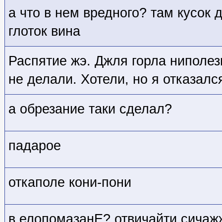
а что в нем вредного? там кусок 
глоток вина
Распятие жэ. Джля горла ниполез
не делали. Хотели, но я отказалс
а обрезание таки сделал?
падарое
откаполе кони-пони
в елопомазанЕ? отвичайти сичаж