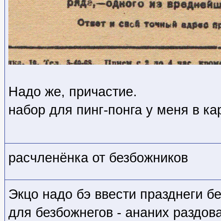
Надо же, причастие.
набор для пинг-понга у меня в ка
расчленёнка от безбожников
Экцо надо бэ ввести празднеги бе
для безбожнегов - ананих раздов