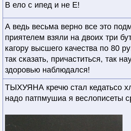
В ело с ипед и не Е!
А ведь весьма верно все это под
приятелем взяли на двоих три бу
кагору высшего качества по 80 ру
так сказать, причаститься, так на
здоровью наблюдался!
ТЫХУЯНА кречю стал кедатьсо хл
надо патпмушиа я веслописеты с