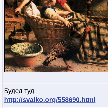
Будед туд
http://svalko.org/558690.html