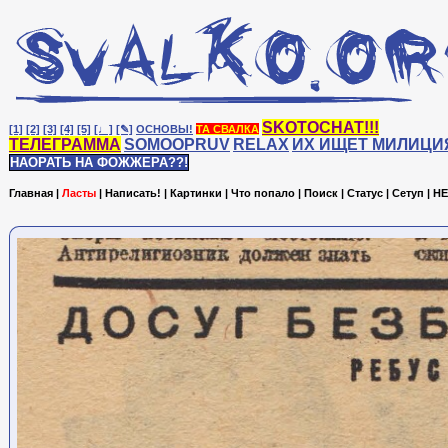
SKOTOCHAT!!!
[1]
[2]
[3]
[4]
[5]
[♩]
[✎]
ОСНОВЫ!
ТА СВАЛКА
ТЕЛЕГРАММА
SOMOOPRUV
RELAX
ИХ ИЩЕТ МИЛИЦИ
НАОРАТЬ НА ФОЖЖЕРА??!
Главная
|
Ласты
|
Написать!
|
Картинки
|
Что попало
|
Поиск
|
Статус
|
Сетуп
|
HE