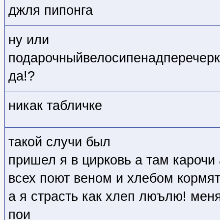
джля пипонга
ну или
подарочныйвелосипенадперечерк
да!?
никак табличке
такой случи был
пришел я в цирковь а там карочи
всех поют веном и хлебом кормя
а я страсть как хлеп люълю! мен
пои