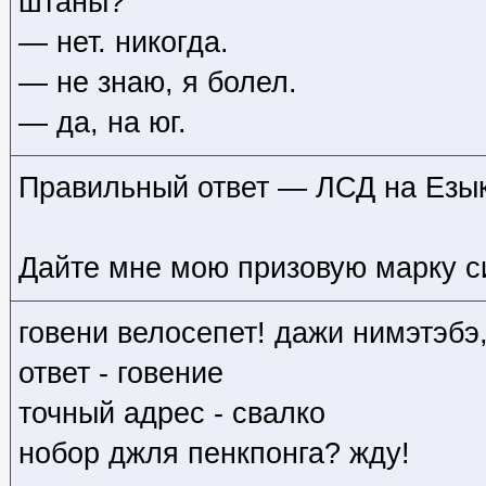
штаны?
— нет. никогда.
— не знаю, я болел.
— да, на юг.
Правильный ответ — ЛСД на Езык
Дайте мне мою призовую марку с
говени велосепет! дажи нимэтэбэ
ответ - говение
точный адрес - свалко
нобор джля пенкпонга? жду!