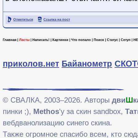
Отметиться
Ссылка на пост
Главная
|
Ласты
|
Написать!
|
Картинки
|
Что попало
|
Поиск
|
Статус
|
Сетуп
|
HE
приколов.нет
Байанометр
СКОТ
© СВАЛКА, 2003–2026. Авторы
дви
Ш
к
пинки ;),
Methos
'у за скин sandbox,
Тат
вебдванолизацию синего скина.
Также огромное спасибо всем, кто сюда 