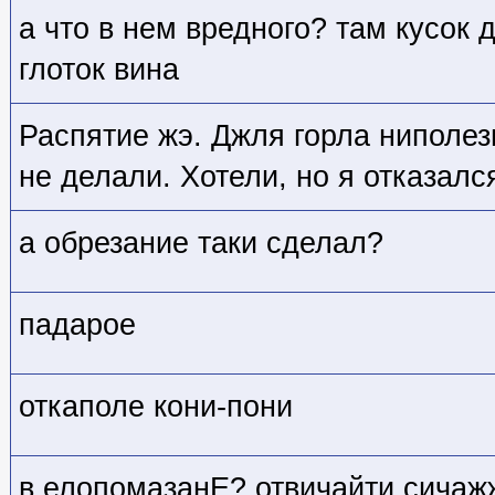
а что в нем вредного? там кусок 
глоток вина
Распятие жэ. Джля горла ниполез
не делали. Хотели, но я отказалс
а обрезание таки сделал?
падарое
откаполе кони-пони
в елопомазанЕ? отвичайти сичаж