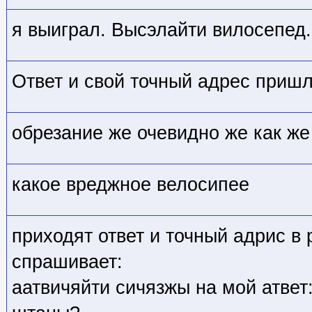
я выиграл. Высэлайти вилосепед.
Ответ и свой точный адрес приш
обрезание же очевидно же как же 
какое вреджное велосипее
приходят ответ и точный адрис в 
спрашивает:
аатвичяйти сичязжы на мой атвет