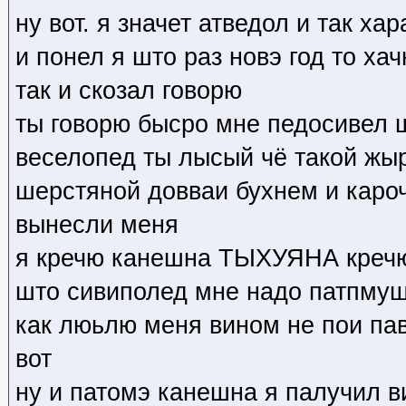
ну вот. я значет атведол и так х
и понел я што раз новэ год то ха
так и скозал говорю
ты говорю бысро мне педосивел 
веселопед ты лысый чё такой жыр
шерстяной довваи бухнем и каро
вынесли меня
я кречю канешна ТЫХУЯНА кречю 
што сивиполед мне надо патпмуш
как люьлю меня вином не пои па
вот
ну и патомэ канешна я палучил в