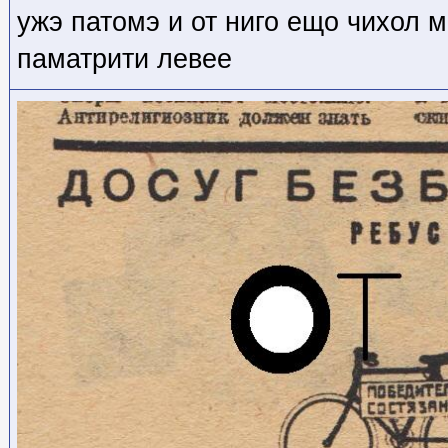
ужэ патомэ и от ниго ещо чихол м
паматрити левее