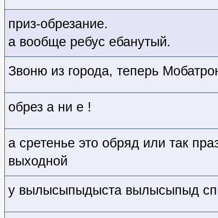
приз-обрезание.
а вообще ребус ебанутый.
Звоню из города, теперь Мобатрон
обрез а ни е !
а сретенье это обряд или так пра
выходной
у вылысыпыдыста вылысыпыд сп