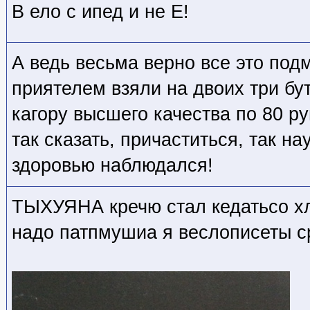
В ело с ипед и не Е!
А ведь весьма верно все это под
приятелем взяли на двоих три бу
кагору высшего качества по 80 ру
так сказать, причаститься, так на
здоровью наблюдался!
ТЫХУЯНА кречю стал кедатьсо хл
надо патпмушиа я веслописеты с