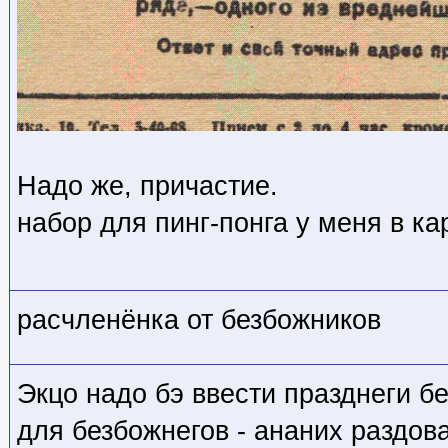
Надо же, причастие.
набор для пинг-понга у меня в ка
расчленёнка от безбожников
Экцо надо бэ ввести празднеги бе
для безбожнегов - ананих раздов