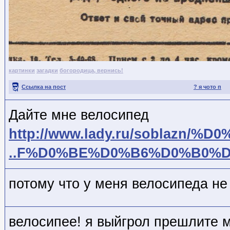
картинки
загадки
богородица, вернись!
Ссылка на пост
? я чото п
Дайте мне велосипед
http://www.lady.ru/soblazn/%D
..F%D0%BE%D0%B6%D0%B0%
потому что у меня велосипеда не 
велосипее! я выйгрол прешлите 