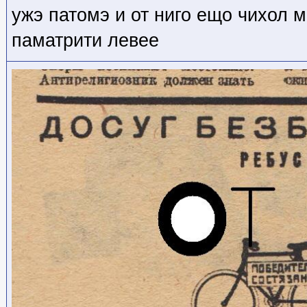
ужэ патомэ и от ниго ещо чихол м
паматрити левее