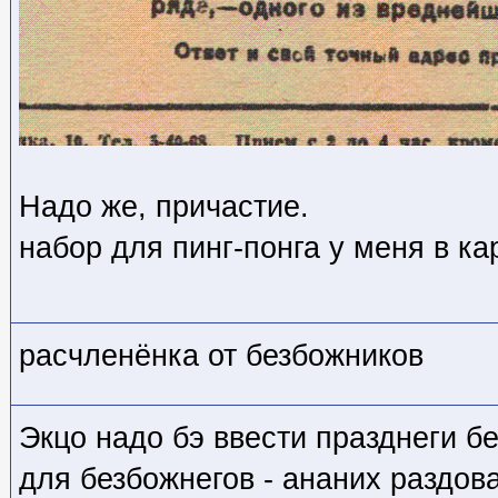
Надо же, причастие.
набор для пинг-понга у меня в ка
расчленёнка от безбожников
Экцо надо бэ ввести празднеги бе
для безбожнегов - ананих раздов