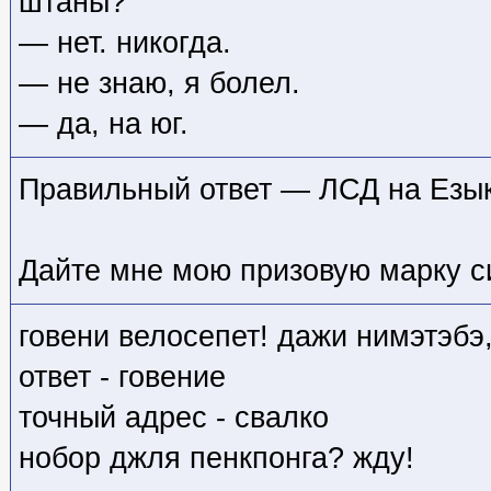
штаны?
— нет. никогда.
— не знаю, я болел.
— да, на юг.
Правильный ответ — ЛСД на Езык
Дайте мне мою призовую марку с
говени велосепет! дажи нимэтэбэ
ответ - говение
точный адрес - свалко
нобор джля пенкпонга? жду!