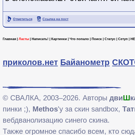
Отметиться
Ссылка на пост
Главная
|
Ласты
|
Написать!
|
Картинки
|
Что попало
|
Поиск
|
Статус
|
Сетуп
|
HE
приколов.нет
Байанометр
СКОТ
© СВАЛКА, 2003–2026. Авторы
дви
Ш
к
пинки ;),
Methos
'у за скин sandbox,
Тат
вебдванолизацию синего скина.
Также огромное спасибо всем, кто сюда 