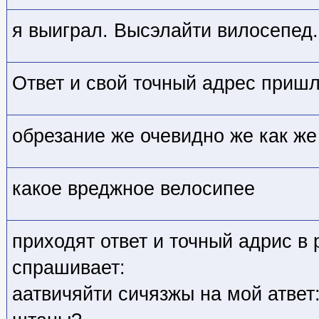
я выиграл. Высэлайти вилосепед.
Ответ и свой точный адрес приш
обрезание же очевидно же как же 
какое вреджное велосипее
приходят ответ и точный адрис в 
спрашивает:
аатвичяйти сичязжы на мой атвет