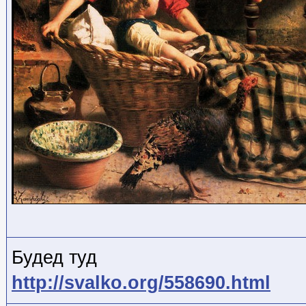
Будед туд
http://svalko.org/558690.html