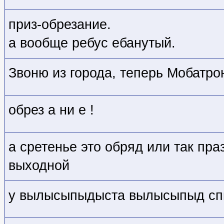
приз-обрезание.
а вообще ребус ебанутый.
Звоню из города, теперь Мобатрон
обрез а ни е !
а сретенье это обряд или так пра
выходной
у вылысыпыдыста вылысыпыд сп