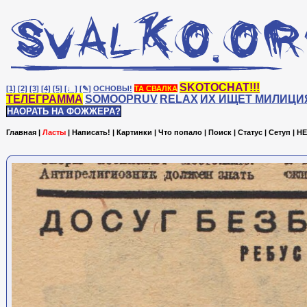
SKOTOCHAT!!!
[1]
[2]
[3]
[4]
[5]
[♩]
[✎]
ОСНОВЫ!
ТА СВАЛКА
ТЕЛЕГРАММА
SOMOOPRUV
RELAX
ИХ ИЩЕТ МИЛИЦИ
НАОРАТЬ НА ФОЖЖЕРА?
Главная
|
Ласты
|
Написать!
|
Картинки
|
Что попало
|
Поиск
|
Статус
|
Сетуп
|
HE