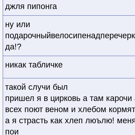
джля пипонга
ну или
подарочныйвелосипенадперечерк
да!?
никак табличке
такой случи был
пришел я в цирковь а там карочи
всех поют веном и хлебом кормя
а я страсть как хлеп люълю! мен
пои