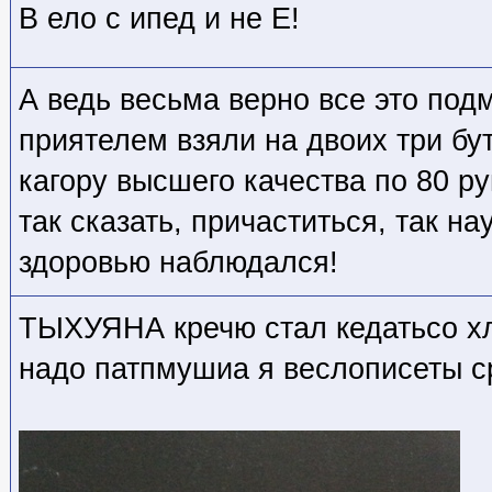
В ело с ипед и не Е!
А ведь весьма верно все это под
приятелем взяли на двоих три бу
кагору высшего качества по 80 ру
так сказать, причаститься, так на
здоровью наблюдался!
ТЫХУЯНА кречю стал кедатьсо хл
надо патпмушиа я веслописеты с