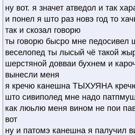
ну вот. я значет атведол и так х
и понел я што раз новэ год то ха
так и скозал говорю
ты говорю бысро мне педосивел 
веселопед ты лысый чё такой жыр
шерстяной довваи бухнем и каро
вынесли меня
я кречю канешна ТЫХУЯНА кречю 
што сивиполед мне надо патпмуш
как люьлю меня вином не пои па
вот
ну и патомэ канешна я палучил в