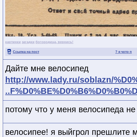
картинки
загадки
богородица, вернись!
Ссылка на пост
? я чото п
Дайте мне велосипед
http://www.lady.ru/soblazn/%D
..F%D0%BE%D0%B6%D0%B0%
потому что у меня велосипеда не 
велосипее! я выйгрол прешлите 