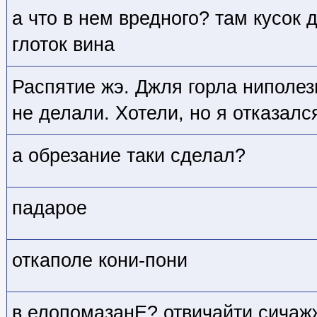
а что в нем вредного? там кусок 
глоток вина
Распятие жэ. Джля горла ниполез
не делали. Хотели, но я отказалс
а обрезание таки сделал?
падарое
откаполе кони-пони
в елопомазанЕ? отвичайти сичаж