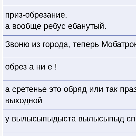
приз-обрезание.
а вообще ребус ебанутый.
Звоню из города, теперь Мобатрон
обрез а ни е !
а сретенье это обряд или так пра
выходной
у вылысыпыдыста вылысыпыд сп