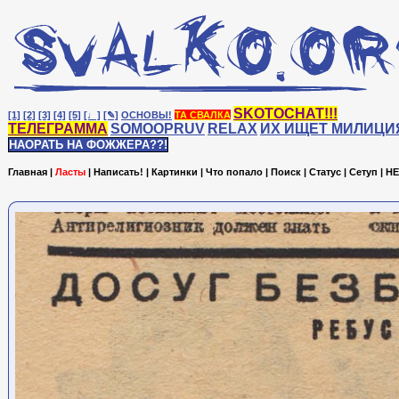
SKOTOCHAT!!!
[1]
[2]
[3]
[4]
[5]
[♩]
[✎]
ОСНОВЫ!
ТА СВАЛКА
ТЕЛЕГРАММА
SOMOOPRUV
RELAX
ИХ ИЩЕТ МИЛИЦИ
НАОРАТЬ НА ФОЖЖЕРА??!
Главная
|
Ласты
|
Написать!
|
Картинки
|
Что попало
|
Поиск
|
Статус
|
Сетуп
|
HE