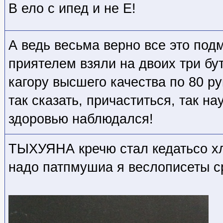
В ело с ипед и не Е!
А ведь весьма верно все это под
приятелем взяли на двоих три бу
кагору высшего качества по 80 ру
так сказать, причаститься, так на
здоровью наблюдался!
ТЫХУЯНА кречю стал кедатьсо хл
надо патпмушиа я веслописеты с