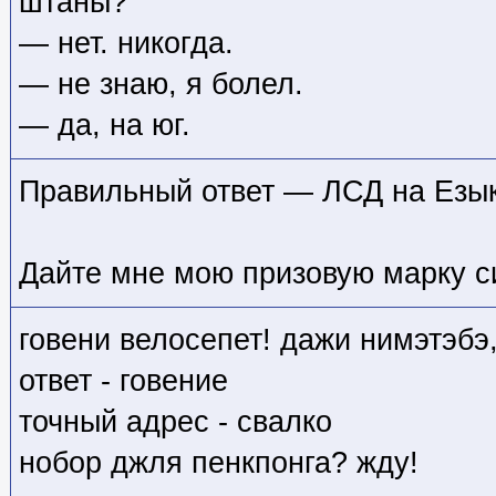
штаны?
— нет. никогда.
— не знаю, я болел.
— да, на юг.
Правильный ответ — ЛСД на Езык
Дайте мне мою призовую марку с
говени велосепет! дажи нимэтэбэ
ответ - говение
точный адрес - свалко
нобор джля пенкпонга? жду!