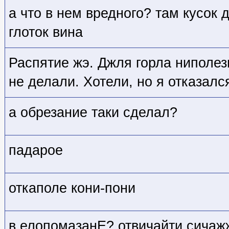
а что в нем вредного? там кусок 
глоток вина
Распятие жэ. Джля горла ниполез
не делали. Хотели, но я отказалс
а обрезание таки сделал?
падарое
откаполе кони-пони
в елопомазанЕ? отвичайти сичаж