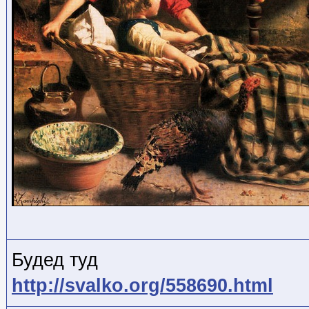
Будед туд
http://svalko.org/558690.html