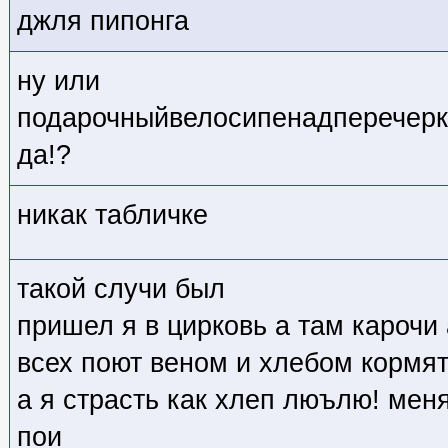
джля пипонга
ну или
подарочныйвелосипенадперечерк
да!?
никак табличке
такой случи был
пришел я в цирковь а там карочи
всех поют веном и хлебом кормя
а я страсть как хлеп люълю! мен
пои