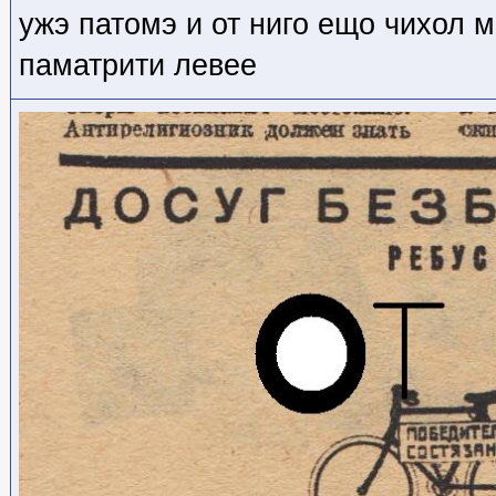
ужэ патомэ и от ниго ещо чихол м
паматрити левее