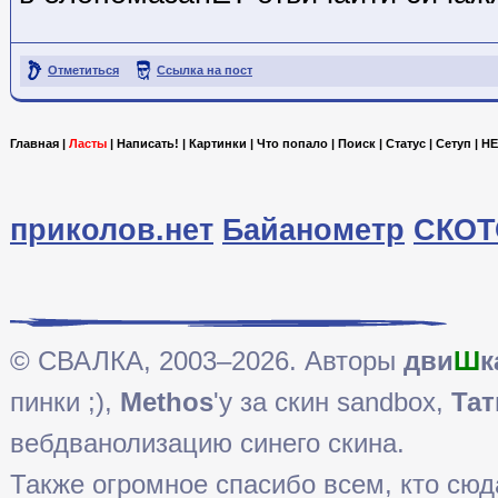
Отметиться
Ссылка на пост
Главная
|
Ласты
|
Написать!
|
Картинки
|
Что попало
|
Поиск
|
Статус
|
Сетуп
|
HE
приколов.нет
Байанометр
СКОТ
© СВАЛКА, 2003–2026. Авторы
дви
Ш
к
пинки ;),
Methos
'у за скин sandbox,
Тат
вебдванолизацию синего скина.
Также огромное спасибо всем, кто сюда 