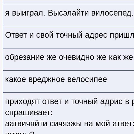
я выиграл. Высэлайти вилосепед.
Ответ и свой точный адрес приш
обрезание же очевидно же как же 
какое вреджное велосипее
приходят ответ и точный адрис в 
спрашивает:
аатвичяйти сичязжы на мой атвет