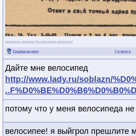
картинки
загадки
богородица, вернись!
Ссылка на пост
? я чото п
Дайте мне велосипед
http://www.lady.ru/soblazn/%D
..F%D0%BE%D0%B6%D0%B0%
потому что у меня велосипеда не 
велосипее! я выйгрол прешлите 