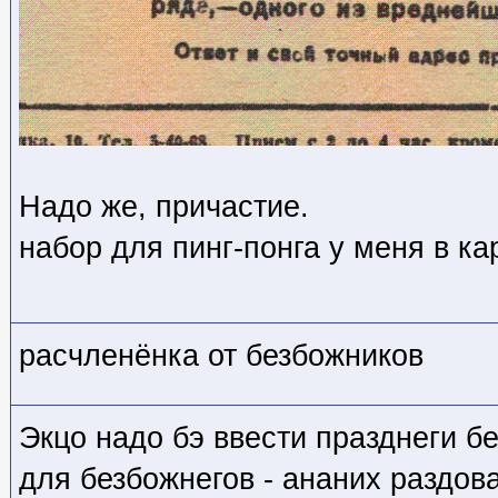
Надо же, причастие.
набор для пинг-понга у меня в ка
расчленёнка от безбожников
Экцо надо бэ ввести празднеги бе
для безбожнегов - ананих раздов