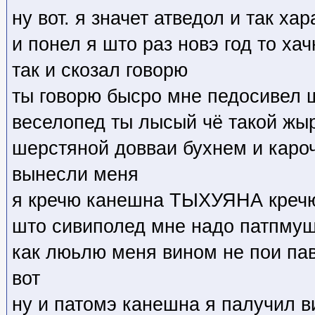
ну вот. я значет атведол и так х
и понел я што раз новэ год то ха
так и скозал говорю
ты говорю бысро мне педосивел 
веселопед ты лысый чё такой жыр
шерстяной довваи бухнем и каро
вынесли меня
я кречю канешна ТЫХУЯНА кречю 
што сивиполед мне надо патпмуш
как люьлю меня вином не пои па
вот
ну и патомэ канешна я палучил в