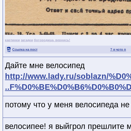
картинки
загадки
богородица, вернись!
Ссылка на пост
? я чото п
Дайте мне велосипед
http://www.lady.ru/soblazn/%D
..F%D0%BE%D0%B6%D0%B0%
потому что у меня велосипеда не 
велосипее! я выйгрол прешлите 