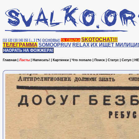
SKOTOCHAT!!!
[1]
[2]
[3]
[4]
[5]
[♩]
[✎]
ОСНОВЫ!
ТА СВАЛКА
ТЕЛЕГРАММА
SOMOOPRUV
RELAX
ИХ ИЩЕТ МИЛИЦИ
НАОРАТЬ НА ФОЖЖЕРА!
Главная
|
Ласты
|
Написать!
|
Картинки
|
Что попало
|
Поиск
|
Статус
|
Сетуп
|
HE