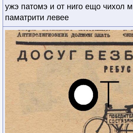
ужэ патомэ и от ниго ещо чихол м
паматрити левее