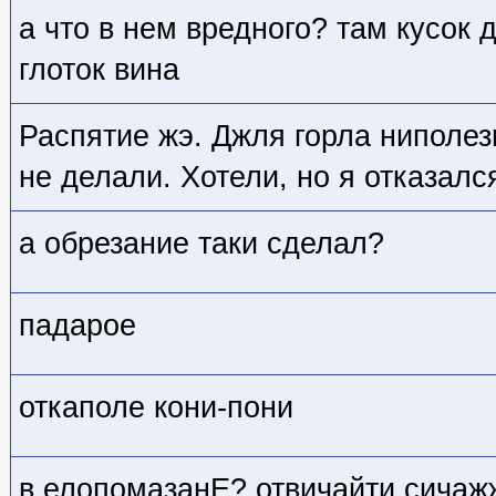
а что в нем вредного? там кусок 
глоток вина
Распятие жэ. Джля горла ниполез
не делали. Хотели, но я отказалс
а обрезание таки сделал?
падарое
откаполе кони-пони
в елопомазанЕ? отвичайти сичаж