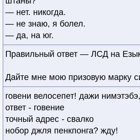
штаны?
— нет. никогда.
— не знаю, я болел.
— да, на юг.
Правильный ответ — ЛСД на Езык
Дайте мне мою призовую марку с
говени велосепет! дажи нимэтэбэ
ответ - говение
точный адрес - свалко
нобор джля пенкпонга? жду!