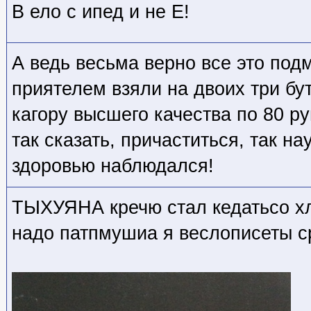
В ело с ипед и не Е!
А ведь весьма верно все это под
приятелем взяли на двоих три бу
кагору высшего качества по 80 ру
так сказать, причаститься, так на
здоровью наблюдался!
ТЫХУЯНА кречю стал кедатьсо хл
надо патпмушиа я веслописеты с