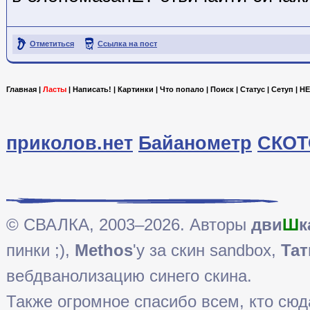
Отметиться
Ссылка на пост
Главная
|
Ласты
|
Написать!
|
Картинки
|
Что попало
|
Поиск
|
Статус
|
Сетуп
|
HE
приколов.нет
Байанометр
СКОТ
© СВАЛКА, 2003–2026. Авторы
дви
Ш
к
пинки ;),
Methos
'у за скин sandbox,
Тат
вебдванолизацию синего скина.
Также огромное спасибо всем, кто сюда 