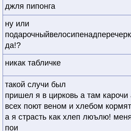
джля пипонга
ну или
подарочныйвелосипенадперечерк
да!?
никак табличке
такой случи был
пришел я в цирковь а там карочи
всех поют веном и хлебом кормя
а я страсть как хлеп люълю! мен
пои