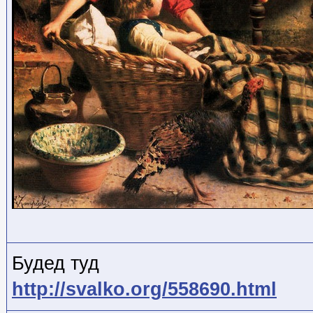
Будед туд
http://svalko.org/558690.html