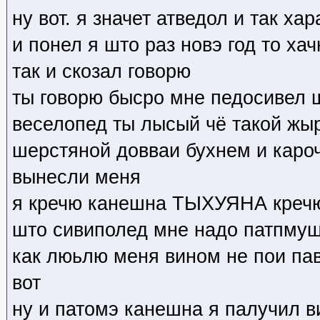
ну вот. я значет атведол и так х
и понел я што раз новэ год то ха
так и скозал говорю
ты говорю бысро мне педосивел 
веселопед ты лысый чё такой жыр
шерстяной довваи бухнем и каро
вынесли меня
я кречю канешна ТЫХУЯНА кречю 
што сивиполед мне надо патпмуш
как люьлю меня вином не пои па
вот
ну и патомэ канешна я палучил в