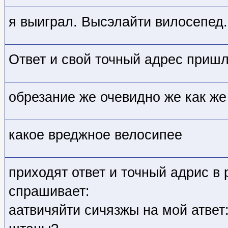
я выиграл. Высэлайти вилосепед.
Ответ и свой точный адрес приш
обрезание же очевидно же как же 
какое вреджное велосипее
приходят ответ и точный адрис в 
спрашивает:
аатвичяйти сичязжы на мой атвет