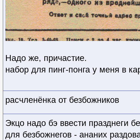
Надо же, причастие.
набор для пинг-понга у меня в ка
расчленёнка от безбожников
Экцо надо бэ ввести празднеги бе
для безбожнегов - ананих раздов