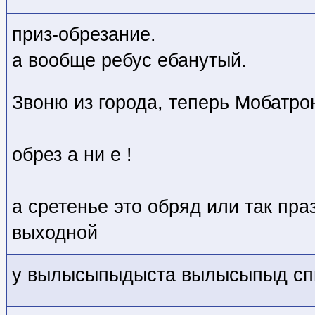
приз-обрезание.
а вообще ребус ебанутый.
Звоню из города, теперь Мобатрон
обрез а ни е !
а сретенье это обряд или так пра
выходной
у вылысыпыдыста вылысыпыд сп