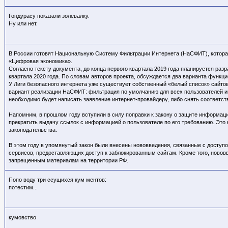
Гондурасу показали золевалку.
Ну или нет.
В России готовят Национальную Систему Фильтрации Интернета (НаСФИТ), которая 
«Цифровая экономика».
Согласно тексту документа, до конца первого квартала 2019 года планируется ра
квартала 2020 года. По словам авторов проекта, обсуждается два варианта функ
У Лиги безопасного интернета уже существует собственный «белый список» сайтов
вариант реализации НаСФИТ: фильтрация по умолчанию для всех пользователей ин
необходимо будет написать заявление интернет-провайдеру, либо снять соответс
Напомним, в прошлом году вступили в силу поправки к закону о защите информа
прекратить выдачу ссылок с информацией о пользователе по его требованию. Это
законодательства.
В этом году в упомянутый закон были внесены нововведения, связанные с досту
сервисов, предоставляющих доступ к заблокированным сайтам. Кроме того, новов
запрещенным материалам на территории РФ.
Попо воду три ссущихся кум ментов:
потестим...
кумовство