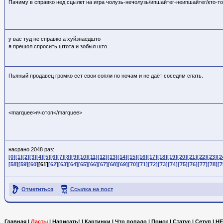
Пачиму в справко нед сцылкт на игра чолузь-нечолузь/ипшайтег-неипшайтег/кто-
у вас туд не справко а хуйзнаедшто
я прешол спросить штота и зобыл што
Пьяный продавец громко ест свои сопли по ночам и не даёт соседям спать.
<marquee>ячотоп</marquee>
насрано 2048 раз:
[0]
[1]
[2]
[3]
[4]
[5]
[6]
[7]
[8]
[9]
[10]
[11]
[12]
[13]
[14]
[15]
[16]
[17]
[18]
[19]
[20]
[21]
[22]
[23]
[2
[58]
[59]
[60]
[61]
[62]
[63]
[64]
[65]
[66]
[67]
[68]
[69]
[70]
[71]
[72]
[73]
[74]
[75]
[76]
[77]
[78]
[7
Отметиться
Ссылка на пост
Главная
|
Ласты
|
Написать!
|
Картинки
|
Что попало
|
Поиск
|
Статус
|
Сетуп
|
HE