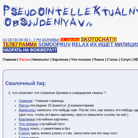
SKOTOCHAT!!!
[1]
[2]
[3]
[4]
[5]
[♩]
[✎]
ОСНОВЫ!
ТА СВАЛКА
ТЕЛЕГРАММА
SOMOOPRUV
RELAX
ИХ ИЩЕТ МИЛИЦИ
НАОРАТЬ НА ФОЖЖЕРА??
Главная
|
Ласты
|
Написать!
|
Картинки
|
Что попало
|
Поиск
|
Статус
|
Сетуп
|
HE
Cвалочный faq:
что означают эти странные буковки и сокращения сверху ?
Главная
- Главная страница.
Ласты
последние 15 [кажется ;)] комментариев.
Написать!
написать что-нибудь нам. После того, как запись кто-нибудь одо
(для того, чтобы вставить картинку, просто пришлите ссылку на неё.)
Картинки
случайные картинки.
Что попало
случайный пост.
Поиск
поиск. с каментами и без
Статус
здесь можно узнать о том, запостили или нет ваш пост
Сетуп
сетуп