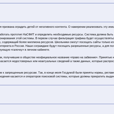
призвана оградить детей от негативного контента. О намерении реализовать эту ини
зработать прототип НаСФИТ и определить необходимые ресурсы. Система должна быть 
ционирования этой системы. В первом случае фильтрация трафика будет осуществлять
, содержащий более миллиона ресурсов. Школьники смогут посещать сайты только из 
тернета в России. Наши сограждане будут посещать разрешенные ресурсы, а для пол
твующую «галочку» в личном кабинете.
ции, получившие в обществе неофициальное название «право на забвение». Принятые
 касается недостоверных или неактуальных сведений а также данных, которые распр
пом к запрещенным ресурсам. Так, в конце июля Госдумой были приняты нормы, регл
ведения касаются и операторов поисковой системы, которые должны прекратить выдач