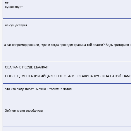
не
существует
не существует
а каг нопремер решили, гдже и когда проходит граница той свалки? Ведь критериев
СВАЛКА- В ПЕСДЕ ЕБАЛКА!!!
ПОСЛЕ ЦЕМЕНТАЦИИ ЯЙЦА КРЕПЧЕ СТАЛИ - СТАЛИНА-ХУЯЛИНА НА ХУЙ НАМ
это что сюда писать можно штоли!!!! я чотоп!
Зойчем меня зозобанили