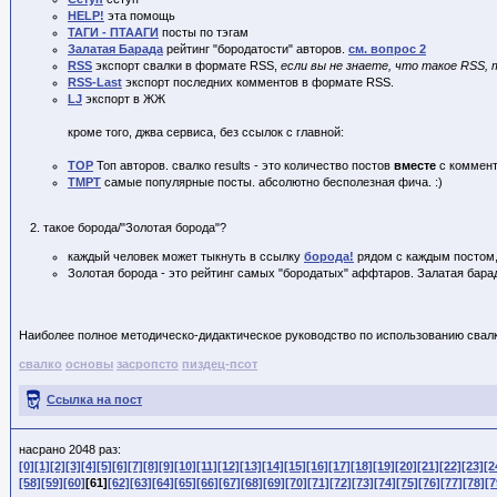
HELP!
эта помощь
ТАГИ - ПТААГИ
посты по тэгам
Залатая Барада
рейтинг "бородатости" авторов.
см. вопрос 2
RSS
экспорт свалки в формате RSS,
если вы не знаете, что такое RSS, т
RSS-Last
экспорт последних комментов в формате RSS.
LJ
экспорт в ЖЖ
кроме того, джва сервиса, без ссылок с главной:
TOP
Топ авторов. свалко
results - это количество постов
вместе
с коммен
TMPT
самые популярные посты. абсолютно бесполезная фича. :)
такое борода/"Золотая борода"?
каждый человек может тыкнуть в ссылку
борода!
рядом с каждым постом, 
Золотая борода - это рейтинг самых "бородатых" аффтаров. Залатая бара
Наиболее полное методическо-дидактическое руководство по использованию свалк
свалко
основы
засропсто
пиздец-псот
Ссылка на пост
насрано 2048 раз:
[0]
[1]
[2]
[3]
[4]
[5]
[6]
[7]
[8]
[9]
[10]
[11]
[12]
[13]
[14]
[15]
[16]
[17]
[18]
[19]
[20]
[21]
[22]
[23]
[2
[58]
[59]
[60]
[61]
[62]
[63]
[64]
[65]
[66]
[67]
[68]
[69]
[70]
[71]
[72]
[73]
[74]
[75]
[76]
[77]
[78]
[7