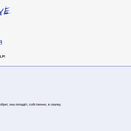
Я
LP!
брит, она попадёт, собственно, в свалку.