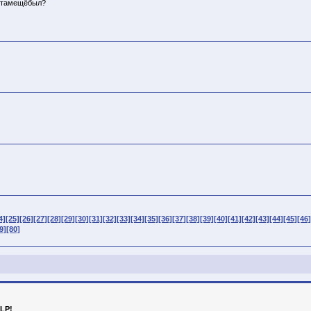
тотамещёбыл?
4]
[25]
[26]
[27]
[28]
[29]
[30]
[31]
[32]
[33]
[34]
[35]
[36]
[37]
[38]
[39]
[40]
[41]
[42]
[43]
[44]
[45]
[46]
9]
[80]
LP!