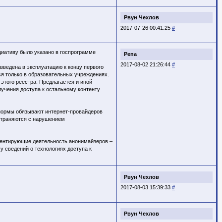
Рвун Чехлов
2017-07-26 00:41:25
#
циативу было указано в госпрограмме
Репа
2017-08-02 21:26:44
#
введена в эксплуатацию к концу первого
ся только в образовательных учреждениях.
этого реестра. Предлагается и иной
учения доступа к остальному контенту
 нормы обязывают интернет-провайдеров
остраняются с нарушением
аментирующие деятельность анонимайзеров –
у сведений о технологиях доступа к
Рвун Чехлов
2017-08-03 15:39:33
#
Рвун Чехлов