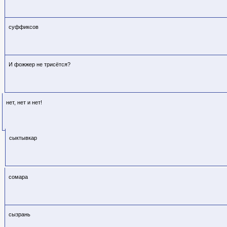
суффиксов
И фожжер не трисётся?
нет, нет и нет!
сыктывкар
сомара
сызрань