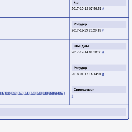
ktu
2017-10-12 07:56:51
#
Розудер
2017-11-13 23:28:15
#
Шынджы
2017-12-14 01:30:36
#
Розудер
2018-01-17 14:14:01
#
Свинодемон
[47]
[48]
[49]
[50]
[51]
[52]
[53]
[54]
[55]
[56]
[57]
#