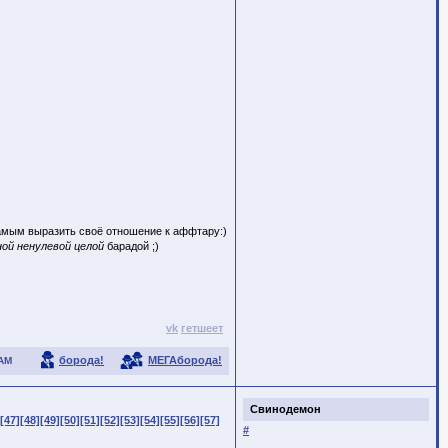
самым выразить своё отношение к аффтару:)
ой ненулевой целой
барадой ;)
vk
гетшеет
борода!
МЕГАборода!
АМ
Свинодемон
[47]
[48]
[49]
[50]
[51]
[52]
[53]
[54]
[55]
[56]
[57]
#