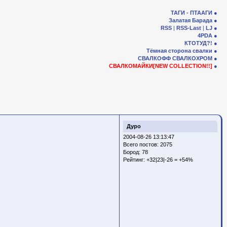
ТАГИ - ПТААГИ
Залатая Барада
RSS
|
RSS-Last
|
LJ
4PDA
КТОТУД?!
Тёмная сторона свалки
СВАЛКОФФ
СВАЛКОХРОМ
СВАЛКОМАЙКИ[NEW COLLECTION!!]
Дуро
2004-08-26 13:13:47
Всего постов: 2075
Бород:
78
Рейтинг:
+32|23|-26 = +54%