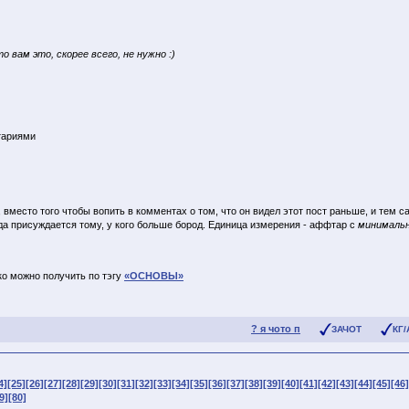
о вам это, скорее всего, не нужно :)
тариями
вместо того чтобы вопить в комментах о том, что он видел этот пост раньше, и тем 
да присуждается тому, у кого больше бород. Единица измерения - аффтар с
минимальн
о можно получить по тэгу
«ОСНОВЫ»
? я чото п
ЗАЧОТ
КГ/
4]
[25]
[26]
[27]
[28]
[29]
[30]
[31]
[32]
[33]
[34]
[35]
[36]
[37]
[38]
[39]
[40]
[41]
[42]
[43]
[44]
[45]
[46]
9]
[80]