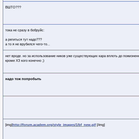
BШТО???
тока не сразу в бобруйс:
а региться тут надо???
а то я не врубился чего-то...
нет вроде. но за использование ников уже существующих кара вплоть до пожизненн
кроме ХЗ кого конечно ;)
надо тож попробыть
[img]
http://forum.academ.org/style_images/1/bf_new.gif
[/img]