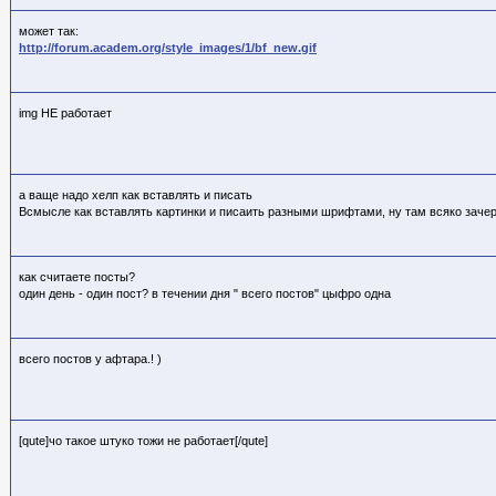
может так:
http://forum.academ.org/style_images/1/bf_new.gif
img НЕ работает
а ваще надо хелп как вставлять и писать
Всмысле как вставлять картинки и писаить разными шрифтами, ну там всяко зачерк
как считаете посты?
один день - один пост? в течении дня " всего постов" цыфро одна
всего постов у афтара.! )
[qute]чо такое штуко тожи не работает[/qute]