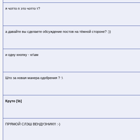
я чотто п это чотто т?
а давайте вы сделаете обсуждение постов на тёмной стороне? :))
и одну кнопку - кг\ам
Што за новая манера одобрения ? :\
Круто [\b]
ПРЯМОЙ СЛЭШ ВЕНДУЗНИК!!! :-)