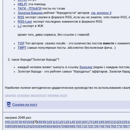
HELP!
эта помощь
ТАГИ - ПТААГИ
посты по тэгам
Залатая Барада
рейтинг "бородатости" авторов.
см. вопрос 2
RSS
экспорт свалки в формате RSS,
если вы не знаете, что такое RSS, т
RSS-Last
экспорт последних комментов в формате RSS.
LJ
экспорт в ЖЖ
кроме того, джва сервиса, без ссылок с главной:
TOP
Топ авторов. свалко
results - это количество постов
вместе
с коммен
TMPT
самые популярные посты. абсолютно бесполезная фича. :)
такое борода/"Золотая борода"?
каждый человек может тыкнуть в ссылку
борода!
рядом с каждым постом, 
Золотая борода - это рейтинг самых "бородатых" аффтаров. Залатая бара
Наиболее полное методическо-дидактическое руководство по использованию свалк
свалко
основы
засропсто
пиздец-псот
Ссылка на пост
насрано 2048 раз:
[0]
[1]
[2]
[3]
[4]
[5]
[6]
[7]
[8]
[9]
[10]
[11]
[12]
[13]
[14]
[15]
[16]
[17]
[18]
[19]
[20]
[21]
[22]
[23]
[2
[58]
[59]
[60]
[61]
[62]
[63]
[64]
[65]
[66]
[67]
[68]
[69]
[70]
[71]
[72]
[73]
[74]
[75]
[76]
[77]
[78]
[7