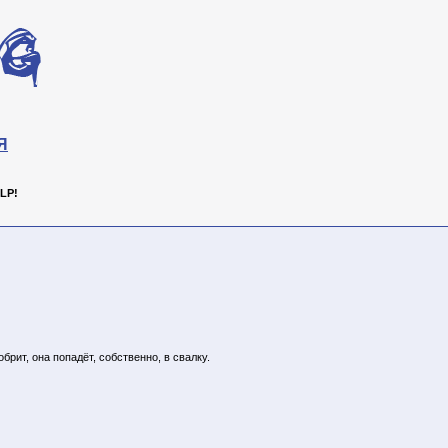
Я
LP!
брит, она попадёт, собственно, в свалку.