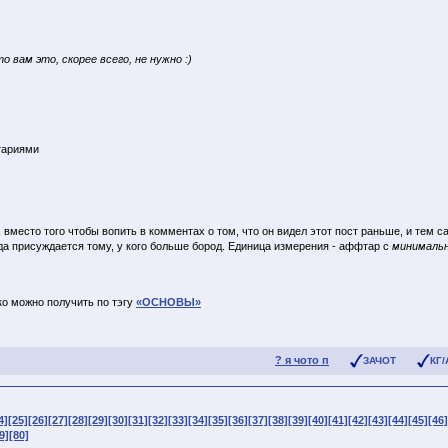
о вам это, скорее всего, не нужно :)
тариями
вместо того чтобы вопить в комментах о том, что он видел этот пост раньше, и тем 
да присуждается тому, у кого больше бород. Единица измерения - аффтар с
минимальн
о можно получить по тэгу
«ОСНОВЫ»
? я чото п
ЗАЧОТ
КГ/
4]
[25]
[26]
[27]
[28]
[29]
[30]
[31]
[32]
[33]
[34]
[35]
[36]
[37]
[38]
[39]
[40]
[41]
[42]
[43]
[44]
[45]
[46]
9]
[80]