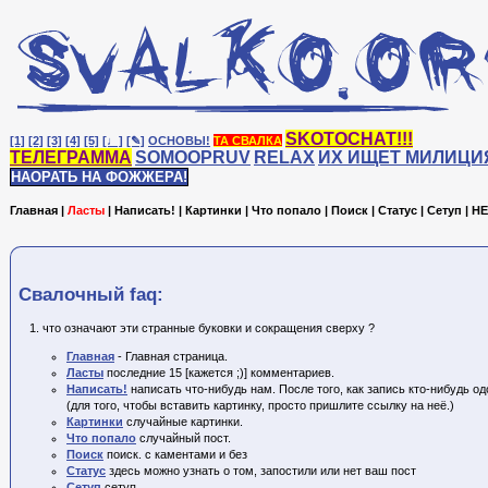
SKOTOCHAT!!!
[1]
[2]
[3]
[4]
[5]
[♩]
[✎]
ОСНОВЫ!
ТА СВАЛКА
ТЕЛЕГРАММА
SOMOOPRUV
RELAX
ИХ ИЩЕТ МИЛИЦИ
НАОРАТЬ НА ФОЖЖЕРА!
Главная
|
Ласты
|
Написать!
|
Картинки
|
Что попало
|
Поиск
|
Статус
|
Сетуп
|
HE
Cвалочный faq:
что означают эти странные буковки и сокращения сверху ?
Главная
- Главная страница.
Ласты
последние 15 [кажется ;)] комментариев.
Написать!
написать что-нибудь нам. После того, как запись кто-нибудь одо
(для того, чтобы вставить картинку, просто пришлите ссылку на неё.)
Картинки
случайные картинки.
Что попало
случайный пост.
Поиск
поиск. с каментами и без
Статус
здесь можно узнать о том, запостили или нет ваш пост
Сетуп
сетуп