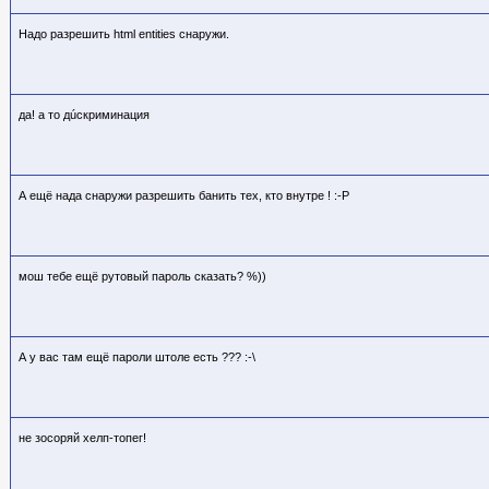
Надо разрешить html entities снаружи.
да! а то дúскриминация
А ещё нада снаружи разрешить банить тех, кто внутре ! :-Р
мош тебе ещё рутовый пароль сказать? %))
А у вас там ещё пароли штоле есть ??? :-\
не зосоряй хелп-топег!