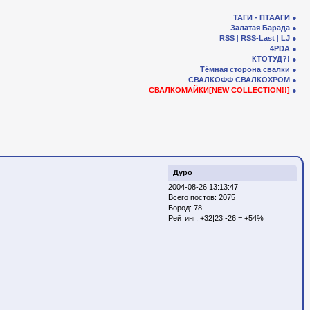
ТАГИ - ПТААГИ
Залатая Барада
RSS
|
RSS-Last
|
LJ
4PDA
КТОТУД?!
Тёмная сторона свалки
СВАЛКОФФ
СВАЛКОХРОМ
СВАЛКОМАЙКИ[NEW COLLECTION!!]
Дуро
2004-08-26 13:13:47
Всего постов: 2075
Бород:
78
Рейтинг:
+32|23|-26 = +54%