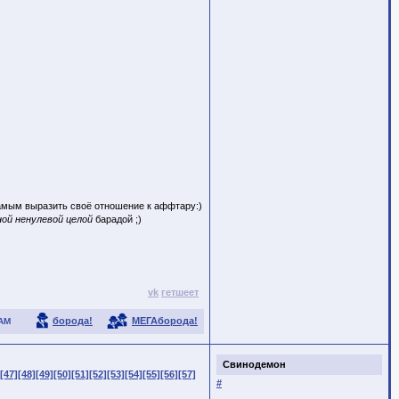
самым выразить своё отношение к аффтару:)
ой ненулевой целой
барадой ;)
vk
гетшеет
борода!
МЕГАборода!
АМ
Свинодемон
[47]
[48]
[49]
[50]
[51]
[52]
[53]
[54]
[55]
[56]
[57]
#