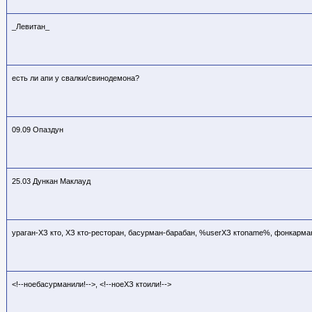
_Левитан_
есть ли апи у свалки/свинодемона?
09.09 Опаздун
25.03 Дункан Маклауд
ураган-ХЗ кто
, ХЗ кто
-ресторан, басурман-барабан, %userХЗ кто
name%, фонкарма
<!--ноебасурманили!-->, <!--ноеХЗ кто
или!-->