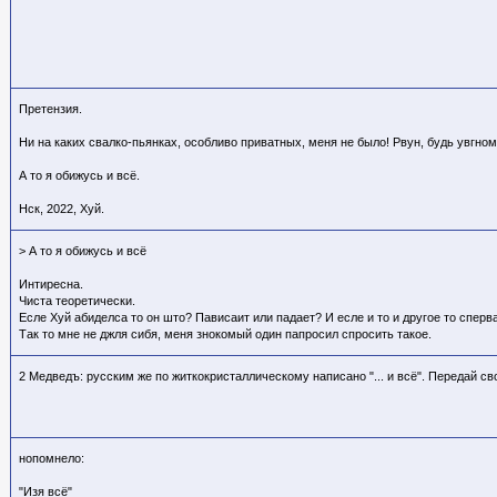
Претензия.
Ни на каких свалко-пьянках, особливо приватных, меня не было! Рвун, будь увгном
А то я обижусь и всё.
Нск, 2022, Хуй.
> А то я обижусь и всё
Интиресна.
Чиста теоретически.
Есле Хуй абиделса то он што? Пависаит или падает? И есле и то и другое то сперва
Так то мне не джля сибя, меня знокомый один папросил спросить такое.
2 Медведъ: русским же по житкокристаллическому написано "... и всё". Передай св
нопомнело:
"Изя всё"