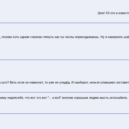
Шок! ХЗ кто
и известный Рвун Чехл
, позови хоть одним глазком глянуть как ты чехлы оприходываешь. Ну и накернить шай
 што? Веть есле он пависнет, то уже не упадёд. И наоборот, нельзя упавшиво зоставет
оиму нидлясебя, что вот это вот "... и всё" многим хорошым людям жысть испохабило.