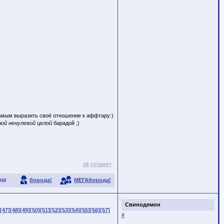
самым выразить своё отношение к аффтару:)
ой ненулевой целой
барадой ;)
vk
гетшеет
борода!
МЕГАборода!
АМ
Свинодемон
[47]
[48]
[49]
[50]
[51]
[52]
[53]
[54]
[55]
[56]
[57]
#