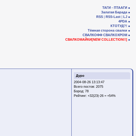
ТАГИ - ПТААГИ
Залатая Барада
RSS
|
RSS-Last
|
LJ
4PDA
КТОТУД?!
Тёмная сторона свалки
СВАЛКОФФ
СВАЛКОХРОМ
СВАЛКОМАЙКИ[NEW COLLECTION!!]
Дуро
2004-08-26 13:13:47
Всего постов: 2075
Бород:
78
Рейтинг:
+32|23|-26 = +54%