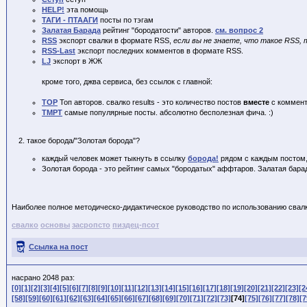
HELP!
эта помощь
ТАГИ - ПТААГИ
посты по тэгам
Залатая Барада
рейтинг "бородатости" авторов.
см. вопрос 2
RSS
экспорт свалки в формате RSS,
если вы не знаете, что такое RSS, т
RSS-Last
экспорт последних комментов в формате RSS.
LJ
экспорт в ЖЖ
кроме того, джва сервиса, без ссылок с главной:
TOP
Топ авторов. свалко
results - это количество постов
вместе
с коммен
TMPT
самые популярные посты. абсолютно бесполезная фича. :)
такое борода/"Золотая борода"?
каждый человек может тыкнуть в ссылку
борода!
рядом с каждым постом, 
Золотая борода - это рейтинг самых "бородатых" аффтаров. Залатая бара
Наиболее полное методическо-дидактическое руководство по использованию свалк
свалко
основы
засропсто
пиздец-псот
Ссылка на пост
насрано 2048 раз:
[0]
[1]
[2]
[3]
[4]
[5]
[6]
[7]
[8]
[9]
[10]
[11]
[12]
[13]
[14]
[15]
[16]
[17]
[18]
[19]
[20]
[21]
[22]
[23]
[2
[58]
[59]
[60]
[61]
[62]
[63]
[64]
[65]
[66]
[67]
[68]
[69]
[70]
[71]
[72]
[73]
[74]
[75]
[76]
[77]
[78]
[7