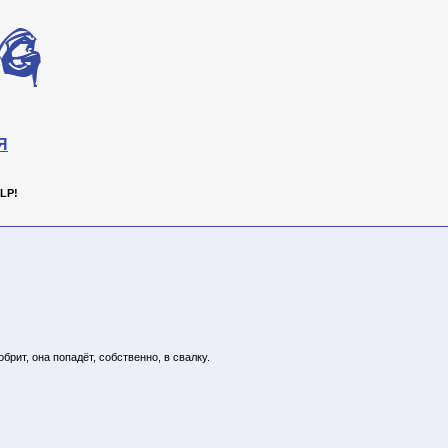
Я
LP!
брит, она попадёт, собственно, в свалку.