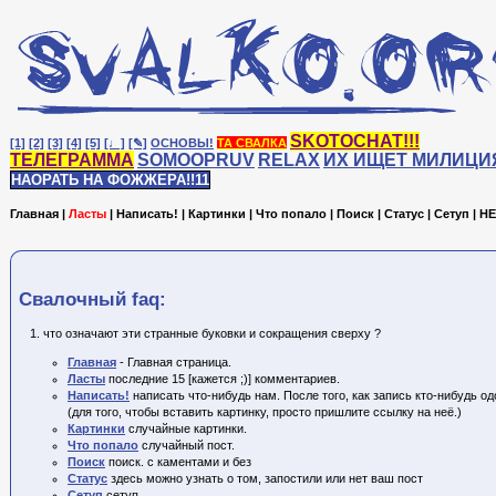
SKOTOCHAT!!!
[1]
[2]
[3]
[4]
[5]
[♩]
[✎]
ОСНОВЫ!
ТА СВАЛКА
ТЕЛЕГРАММА
SOMOOPRUV
RELAX
ИХ ИЩЕТ МИЛИЦИ
НАОРАТЬ НА ФОЖЖЕРА!!11
Главная
|
Ласты
|
Написать!
|
Картинки
|
Что попало
|
Поиск
|
Статус
|
Сетуп
|
HE
Cвалочный faq:
что означают эти странные буковки и сокращения сверху ?
Главная
- Главная страница.
Ласты
последние 15 [кажется ;)] комментариев.
Написать!
написать что-нибудь нам. После того, как запись кто-нибудь одо
(для того, чтобы вставить картинку, просто пришлите ссылку на неё.)
Картинки
случайные картинки.
Что попало
случайный пост.
Поиск
поиск. с каментами и без
Статус
здесь можно узнать о том, запостили или нет ваш пост
Сетуп
сетуп