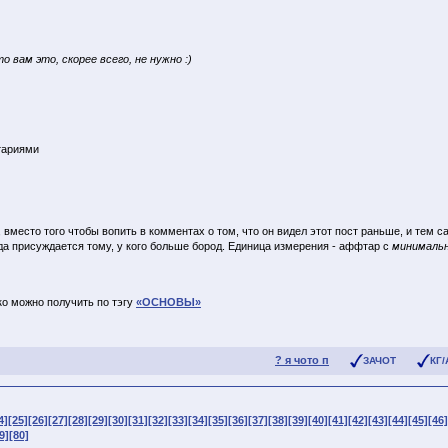
о вам это, скорее всего, не нужно :)
тариями
вместо того чтобы вопить в комментах о том, что он видел этот пост раньше, и тем 
да присуждается тому, у кого больше бород. Единица измерения - аффтар с
минимальн
о можно получить по тэгу
«ОСНОВЫ»
? я чото п
ЗАЧОТ
КГ/
4]
[25]
[26]
[27]
[28]
[29]
[30]
[31]
[32]
[33]
[34]
[35]
[36]
[37]
[38]
[39]
[40]
[41]
[42]
[43]
[44]
[45]
[46]
9]
[80]