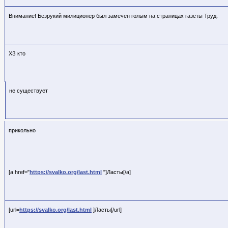
Внимание! Безрукий милиционер был замечен голым на страницах газеты Труд.
ХЗ кто
не существует
прикольно
[a href="
https://svalko.org/last.html
"]Ласты[/a]
[url=
https://svalko.org/last.html
]Ласты[/url]