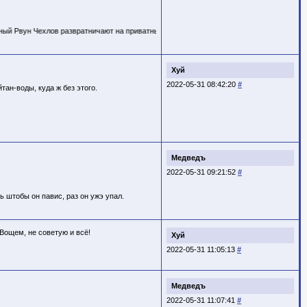
ов развратничают на приватных свалко-вечеринках.
Хуй
2022-05-31 08:42:20
#
тан-воды, куда ж без этого.
Медведъ
2022-05-31 09:21:52
#
ь штобы он павис, раз он ужэ упал.
 Вощем, не советую и всё!
Хуй
2022-05-31 11:05:13
#
Медведъ
2022-05-31 11:07:41
#