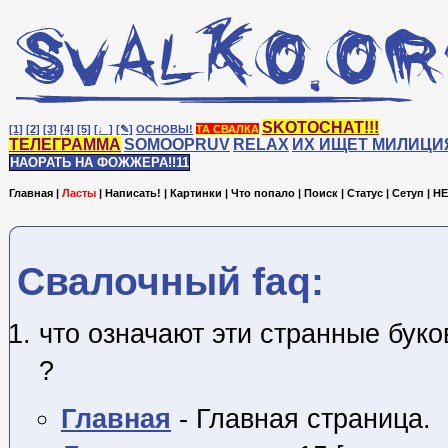
SKOTOCHAT!!!
[1]
[2]
[3]
[4]
[5]
[♩]
[✎]
ОСНОВЫ!
ТА СВАЛКА
ТЕЛЕГРАММА
SOMOOPRUV
RELAX
ИХ ИЩЕТ МИЛИЦИ
НАОРАТЬ НА ФОЖЖЕРА!!11
Главная
|
Ласты
|
Написать!
|
Картинки
|
Что попало
|
Поиск
|
Статус
|
Сетуп
|
HE
Cвалочный faq:
что означают эти странные бук
?
Главная
- Главная страница.