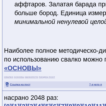
аффтаров. Залатая барада при
больше бород. Единица измер
минимальной ненулевой цело
Наиболее полное методическо-ди
по использованию свалко можно п
«ОСНОВЫ»
свалко
основы
засропсто
пиздец-псот
Ссылка на пост
? я чото п
насрано 2048 раз: