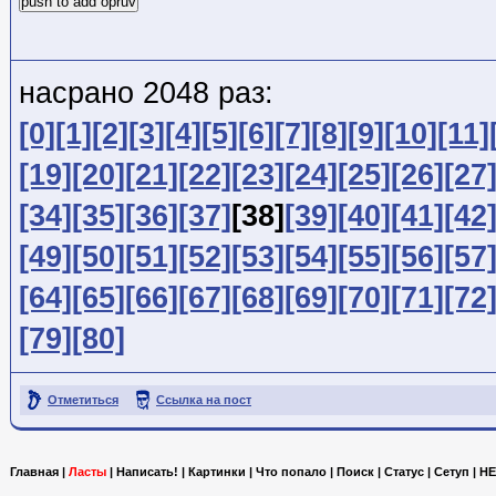
push to add opruv
насрано 2048 раз:
[0]
[1]
[2]
[3]
[4]
[5]
[6]
[7]
[8]
[9]
[10]
[11]
[19]
[20]
[21]
[22]
[23]
[24]
[25]
[26]
[27
[34]
[35]
[36]
[37]
[38]
[39]
[40]
[41]
[42
[49]
[50]
[51]
[52]
[53]
[54]
[55]
[56]
[57
[64]
[65]
[66]
[67]
[68]
[69]
[70]
[71]
[72
[79]
[80]
Отметиться
Ссылка на пост
Главная
|
Ласты
|
Написать!
|
Картинки
|
Что попало
|
Поиск
|
Статус
|
Сетуп
|
HE