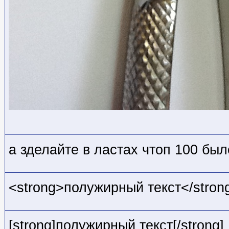
а зделайте в ластах чтоп 100 был
<strong>полужирный текст</stron
[strong]полужирный текст[/strong]