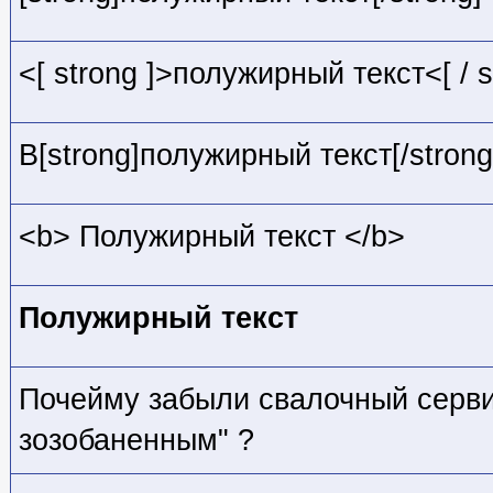
<[ strong ]>полужирный текст<[ / s
B[strong]полужирный текст[/strong
<b> Полужирный текст </b>
Полужирный текст
Почейму забыли свалочный серви
зозобаненным" ?