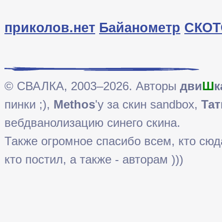
приколов.нет
Байанометр
СКОТ
© СВАЛКА, 2003–2026. Авторы
дви
Ш
к
пинки ;),
Methos
'у за скин sandbox,
Тат
вебдванолизацию синего скина.
Также огромное спасибо всем, кто сюда 
кто постил, а также - авторам )))