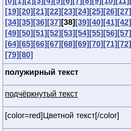
[0]
[1]
[2]
[3]
[4]
[5]
[6]
[7]
[8]
[9]
[10]
[11]
[19]
[20]
[21]
[22]
[23]
[24]
[25]
[26]
[27
[34]
[35]
[36]
[37]
[38]
[39]
[40]
[41]
[42
[49]
[50]
[51]
[52]
[53]
[54]
[55]
[56]
[57
[64]
[65]
[66]
[67]
[68]
[69]
[70]
[71]
[72
[79]
[80]
полужирный текст
подчёркнутый текст
[color=red]Цветной текст[/color]