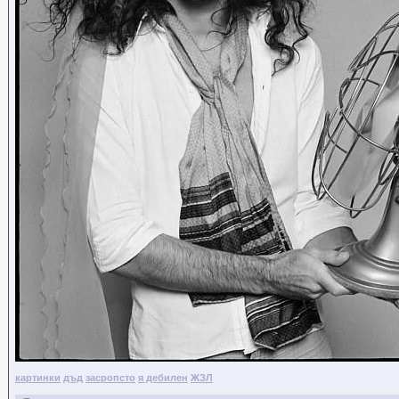
картинки
дъд
засропсто
я дебилен
ЖЗЛ