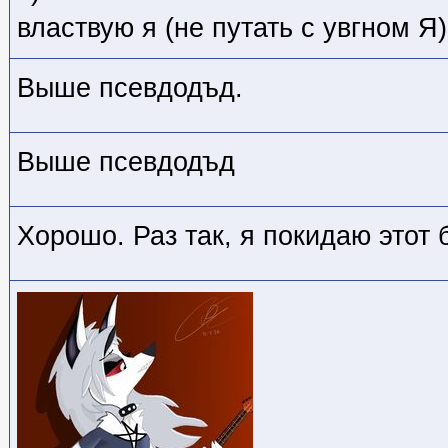
властвую я (не путать с увгном Я)
Выше псевдодъд.
Выше псевдодъд
Хорошо. Раз так, я покидаю этот 