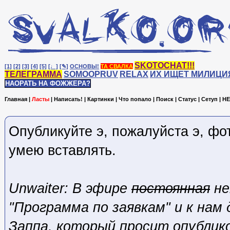
SKOTOCHAT!!!
[1]
[2]
[3]
[4]
[5]
[♩]
[✎]
ОСНОВЫ!
ТА СВАЛКА
ТЕЛЕГРАММА
SOMOOPRUV
RELAX
ИХ ИЩЕТ МИЛИЦИ
НАОРАТЬ НА ФОЖЖЕРА?
Главная
|
Ласты
|
Написать!
|
Картинки
|
Что попало
|
Поиск
|
Статус
|
Сетуп
|
HE
Опубликуйте э, пожалуйста э, фот
умею вставлять.
Unwaiter: В эфире
постоянная
не
"Программа по заявкам" и к нам 
Заппа, который просит опублик