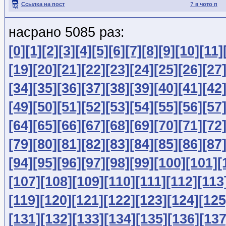
Ссылка на пост
? я чото п
насрано 5085 раз:
[0]
[1]
[2]
[3]
[4]
[5]
[6]
[7]
[8]
[9]
[10]
[11]
[19]
[20]
[21]
[22]
[23]
[24]
[25]
[26]
[27
[34]
[35]
[36]
[37]
[38]
[39]
[40]
[41]
[42
[49]
[50]
[51]
[52]
[53]
[54]
[55]
[56]
[57
[64]
[65]
[66]
[67]
[68]
[69]
[70]
[71]
[72
[79]
[80]
[81]
[82]
[83]
[84]
[85]
[86]
[87
[94]
[95]
[96]
[97]
[98]
[99]
[100]
[101]
[
[107]
[108]
[109]
[110]
[111]
[112]
[113
[119]
[120]
[121]
[122]
[123]
[124]
[125
[131]
[132]
[133]
[134]
[135]
[136]
[137