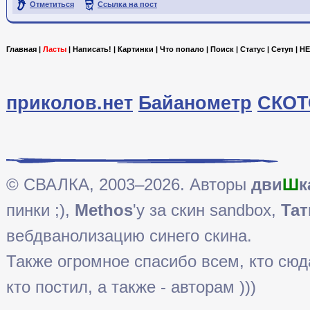
Отметиться
Ссылка на пост
Главная
|
Ласты
|
Написать!
|
Картинки
|
Что попало
|
Поиск
|
Статус
|
Сетуп
|
HE
приколов.нет
Байанометр
СКОТ
© СВАЛКА, 2003–2026. Авторы
дви
Ш
к
пинки ;),
Methos
'у за скин sandbox,
Тат
вебдванолизацию синего скина.
Также огромное спасибо всем, кто сюда 
кто постил, а также - авторам )))