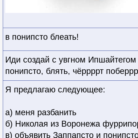
в понипсто блеать!
Иди создай с увгном Ипшайтегом а
понипсто, блять, чёррррт поберр
Я предлагаю следующее:
а) меня разбанить
б) Николая из Воронежа фуррипо
в) объявить Заппапсто и понип