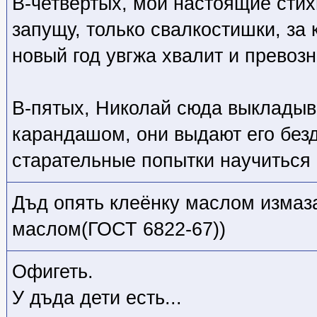
В-четвёртых, мои настоящие стих
запущу, только свалкостишки, за
новый год увгжа хвалит и превоз
В-пятых, Николай сюда выкладыв
карандашом, они выдают его безд
старательные попытки научиться 
Дъд опять клеёнку маслом измаза
маслом(ГОСТ 6822-67))
Офигеть.
У дъда дети есть...