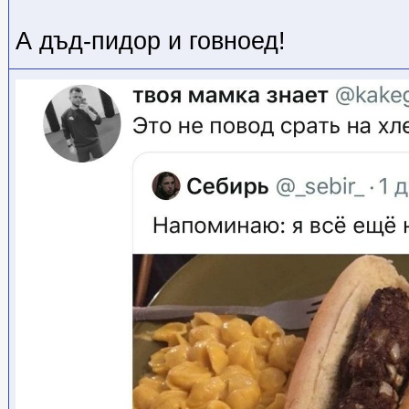
А дъд-пидор и говноед!