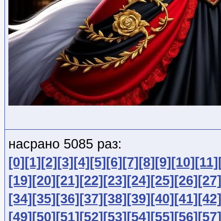
насрано 5085 раз:
[0]
[1]
[2]
[3]
[4]
[5]
[6]
[7]
[8]
[9]
[10]
[11]
[19]
[20]
[21]
[22]
[23]
[24]
[25]
[26]
[27
[34]
[35]
[36]
[37]
[38]
[39]
[40]
[41]
[42
[49]
[50]
[51]
[52]
[53]
[54]
[55]
[56]
[57