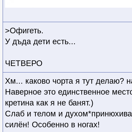
>Офигеть.
У дъда дети есть...
ЧЕТВЕРО
Хм... каково чорта я тут делаю? н
Наверное это единственное место,
кретина как я не банят.)
Слаб и телом и духом*принюхивае
силён! Особенно в ногах!