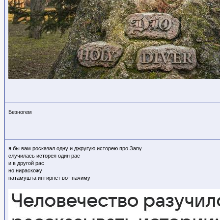
Безногем
я бы вам росказал одну и джругую исторею про Запу
случилась исторея один рас
и в другой рас
но нираскожу
патамушта интирнет вот пачиму