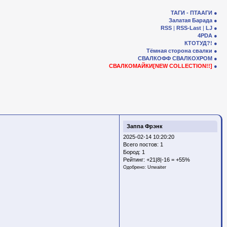
ТАГИ - ПТААГИ
Залатая Барада
RSS
|
RSS-Last
|
LJ
4PDA
КТОТУД?!
Тёмная сторона свалки
СВАЛКОФФ
СВАЛКОХРОМ
СВАЛКОМАЙКИ[NEW COLLECTION!!]
Заппа Фрэнк
2025-02-14 10:20:20
Всего постов: 1
Бород:
1
Рейтинг:
+21|8|-16 = +55%
Одобрено:
Unwaiter