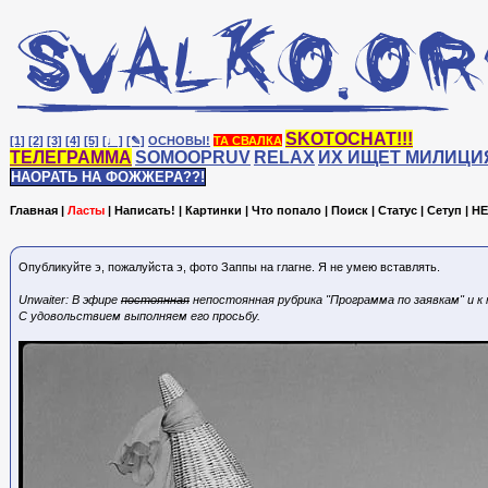
SKOTOCHAT!!!
[1]
[2]
[3]
[4]
[5]
[♩]
[✎]
ОСНОВЫ!
ТА СВАЛКА
ТЕЛЕГРАММА
SOMOOPRUV
RELAX
ИХ ИЩЕТ МИЛИЦИ
НАОРАТЬ НА ФОЖЖЕРА??!
Главная
|
Ласты
|
Написать!
|
Картинки
|
Что попало
|
Поиск
|
Статус
|
Сетуп
|
HE
Опубликуйте э, пожалуйста э, фото Заппы на глагне. Я не умею вставлять.
Unwaiter: В эфире
постоянная
непостоянная рубрика "Программа по заявкам" и к
С удовольствием выполняем его просьбу.