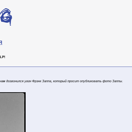
Я
LP!
 нам дозвонился увгн Фрэнк Заппа, который просит опубликовать фото Заппы.