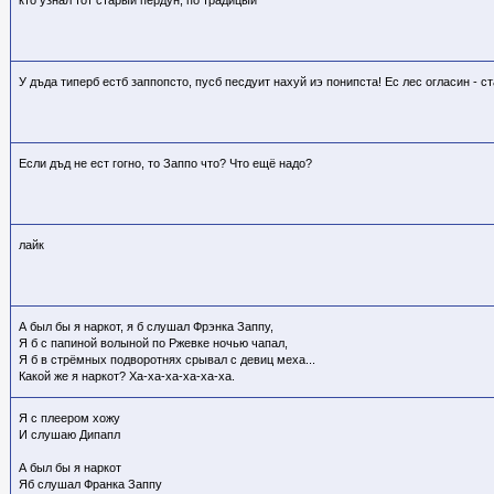
У дъда типерб естб заппопсто, пусб песдуит нахуй иэ понипста! Ес лес огласин - с
Если дъд не ест гогно, то Заппо что? Что ещё надо?
лайк
А был бы я наркот, я б слушал Фрэнка Заппу,
Я б с папиной волыной по Ржевке ночью чапал,
Я б в стрёмных подворотнях срывал с девиц меха...
Какой же я наркот? Ха-ха-ха-ха-ха-ха.
Я с плеером хожу
И слушаю Дипапл
А был бы я наркот
Яб слушал Франка Заппу