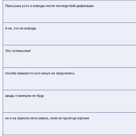
Просушка усоэ и юлроды после последствий дефекации.
А не, это не юлрода
Это эспаньолка!
посеба пажалусто што нихуя не загрузилось
арадь я канешна не буду
но и на зерколо неча кивать, коли не грузетца кортине