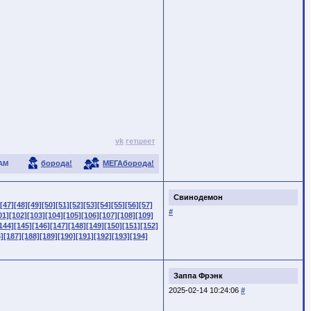
vk
гетшеет
борода!
МЕГАборода!
АМ
Свинодемон
[47]
[48]
[49]
[50]
[51]
[52]
[53]
[54]
[55]
[56]
[57]
#
01]
[102]
[103]
[104]
[105]
[106]
[107]
[108]
[109]
144]
[145]
[146]
[147]
[148]
[149]
[150]
[151]
[152]
]
[187]
[188]
[189]
[190]
[191]
[192]
[193]
[194]
Заппа Фрэнк
2025-02-14 10:24:06
#