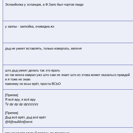
Эспанйолка у эспанцев, а Ф.Запо был чортов гвидо
у заппы - заппойка, очивидна жэ
дъд не умеет вставлять, только извергать, евпочя
што дъд умеет делать так это врать
он так многа наврал ужэ што сам не знает што из этова может оказатьсо правдой
и я тоже не знаю
памоему он всьо врёт, проста ВСЬО
[Припев]
Я всё вру, я всё вру
Ту-ду-ду-ду-дууууууу
[Припев]
Дъд всё врёт, дъд всё врёт
@б@ныйбл@wrot
кто узнал тот старый пердун, по традицыи