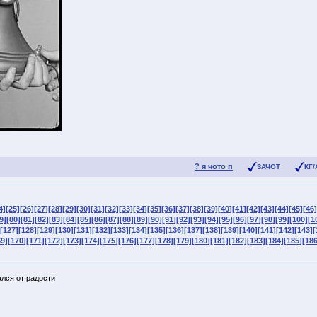
? я чото п
ЗАЧОТ
КГ/
4]
[25]
[26]
[27]
[28]
[29]
[30]
[31]
[32]
[33]
[34]
[35]
[36]
[37]
[38]
[39]
[40]
[41]
[42]
[43]
[44]
[45]
[46]
9]
[80]
[81]
[82]
[83]
[84]
[85]
[86]
[87]
[88]
[89]
[90]
[91]
[92]
[93]
[94]
[95]
[96]
[97]
[98]
[99]
[100]
[1
[127]
[128]
[129]
[130]
[131]
[132]
[133]
[134]
[135]
[136]
[137]
[138]
[139]
[140]
[141]
[142]
[143]
[
69]
[170]
[171]
[172]
[173]
[174]
[175]
[176]
[177]
[178]
[179]
[180]
[181]
[182]
[183]
[184]
[185]
[186
ался от радости