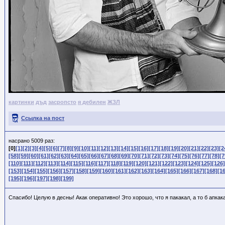
картинки
дъд
засропсто
я дебилен
ЖЗЛ
Ссылка на пост
насрано 5009 раз:
[0]
[1]
[2]
[3]
[4]
[5]
[6]
[7]
[8]
[9]
[10]
[11]
[12]
[13]
[14]
[15]
[16]
[17]
[18]
[19]
[20]
[21]
[22]
[23]
[2
[58]
[59]
[60]
[61]
[62]
[63]
[64]
[65]
[66]
[67]
[68]
[69]
[70]
[71]
[72]
[73]
[74]
[75]
[76]
[77]
[78]
[7
[110]
[111]
[112]
[113]
[114]
[115]
[116]
[117]
[118]
[119]
[120]
[121]
[122]
[123]
[124]
[125]
[126]
[153]
[154]
[155]
[156]
[157]
[158]
[159]
[160]
[161]
[162]
[163]
[164]
[165]
[166]
[167]
[168]
[1
[195]
[196]
[197]
[198]
[199]
Спасибо! Целую в десны! Акак оперативно! Это хорошо, что я пакакал, а то б апкак