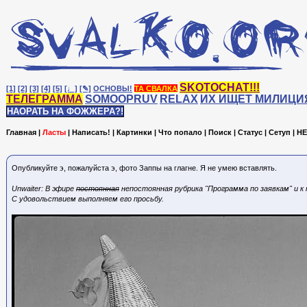
SKOTOCHAT!!!
[1]
[2]
[3]
[4]
[5]
[♩]
[✎]
ОСНОВЫ!
ТА СВАЛКА
ТЕЛЕГРАММА
SOMOOPRUV
RELAX
ИХ ИЩЕТ МИЛИЦИ
НАОРАТЬ НА ФОЖЖЕРА?!
Главная
|
Ласты
|
Написать!
|
Картинки
|
Что попало
|
Поиск
|
Статус
|
Сетуп
|
HE
Опубликуйте э, пожалуйста э, фото Заппы на глагне. Я не умею вставлять.
Unwaiter: В эфире
постоянная
непостоянная рубрика "Программа по заявкам" и к
С удовольствием выполняем его просьбу.