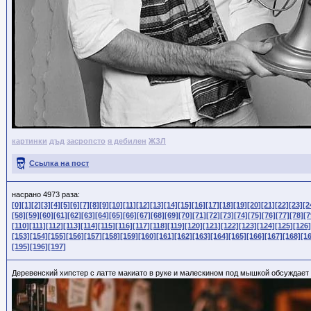
картинки
дъд
засропсто
я дебилен
ЖЗЛ
Ссылка на пост
насрано 4973 раза:
[0]
[1]
[2]
[3]
[4]
[5]
[6]
[7]
[8]
[9]
[10]
[11]
[12]
[13]
[14]
[15]
[16]
[17]
[18]
[19]
[20]
[21]
[22]
[23]
[2
[58]
[59]
[60]
[61]
[62]
[63]
[64]
[65]
[66]
[67]
[68]
[69]
[70]
[71]
[72]
[73]
[74]
[75]
[76]
[77]
[78]
[7
[110]
[111]
[112]
[113]
[114]
[115]
[116]
[117]
[118]
[119]
[120]
[121]
[122]
[123]
[124]
[125]
[126]
[153]
[154]
[155]
[156]
[157]
[158]
[159]
[160]
[161]
[162]
[163]
[164]
[165]
[166]
[167]
[168]
[1
[195]
[196]
[197]
Деревенский хипстер с латте макиато в руке и малескином под мышкой обсуждает