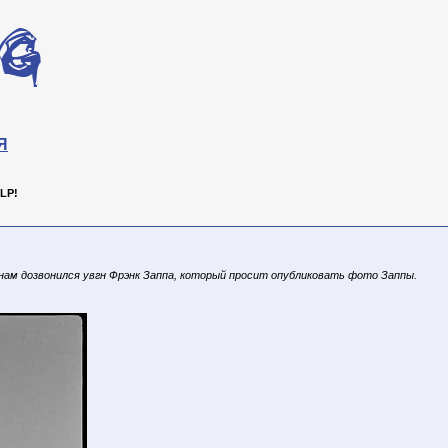
Я
LP!
 нам дозвонился увгн Фрэнк Заппа, который просит опубликовать фото Заппы.