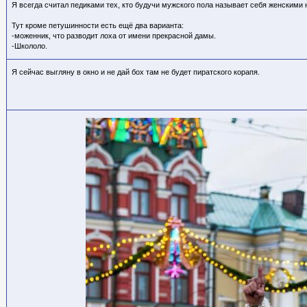
Я всегда считал педиками тех, кто будучи мужского пола называет себя женскими
Тут кроме петушинности есть ещё два варианта:
-моженник, что разводит лоха от имени прекрасной дамы.
-Школоло.
Я сейчас выгляну в окно и не дай бох там не будет пиратского корапя.