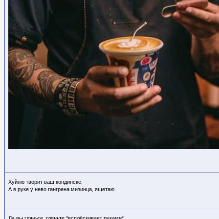
Хуйню творит ваш кондинске.
А в руке у нево гангрена мизинца, ящетаю.
Да вы гляньте, гляньте *всплёскивает руками*