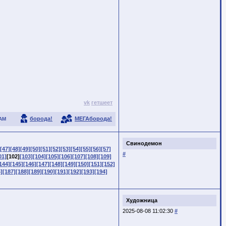
vk
гетшеет
борода!
МЕГАборода!
АМ
Свинодемон
[47]
[48]
[49]
[50]
[51]
[52]
[53]
[54]
[55]
[56]
[57]
#
01]
[102]
[103]
[104]
[105]
[106]
[107]
[108]
[109]
144]
[145]
[146]
[147]
[148]
[149]
[150]
[151]
[152]
]
[187]
[188]
[189]
[190]
[191]
[192]
[193]
[194]
Художница
2025-08-08 11:02:30
#