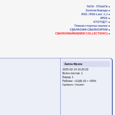
ТАГИ - ПТААГИ
Залатая Барада
RSS
|
RSS-Last
|
LJ
4PDA
КТОТУД?!
Тёмная сторона свалки
СВАЛКОФФ
СВАЛКОХРОМ
СВАЛКОМАЙКИ[NEW COLLECTION!!]
Заппа Фрэнк
2025-02-14 10:20:20
Всего постов: 1
Бород:
1
Рейтинг:
+21|8|-16 = +55%
Одобрено:
Unwaiter