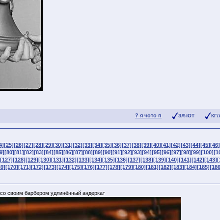
? я чото п
ЗАЧОТ
КГ/
4]
[25]
[26]
[27]
[28]
[29]
[30]
[31]
[32]
[33]
[34]
[35]
[36]
[37]
[38]
[39]
[40]
[41]
[42]
[43]
[44]
[45]
[46]
9]
[80]
[81]
[82]
[83]
[84]
[85]
[86]
[87]
[88]
[89]
[90]
[91]
[92]
[93]
[94]
[95]
[96]
[97]
[98]
[99]
[100]
[1
[127]
[128]
[129]
[130]
[131]
[132]
[133]
[134]
[135]
[136]
[137]
[138]
[139]
[140]
[141]
[142]
[143]
[
69]
[170]
[171]
[172]
[173]
[174]
[175]
[176]
[177]
[178]
[179]
[180]
[181]
[182]
[183]
[184]
[185]
[186
 со своим барбером удлинённый андеркат