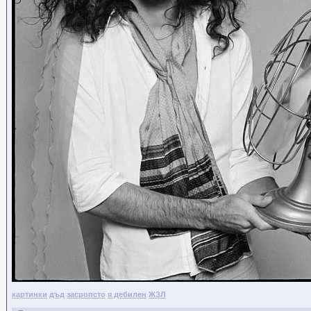
картинки
дъд
засропсто
я дебилен
ЖЗЛ