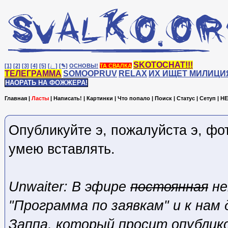
SKOTOCHAT!!!
[1]
[2]
[3]
[4]
[5]
[♩]
[✎]
ОСНОВЫ!
ТА СВАЛКА
ТЕЛЕГРАММА
SOMOOPRUV
RELAX
ИХ ИЩЕТ МИЛИЦИ
НАОРАТЬ НА ФОЖЖЕРА!
Главная
|
Ласты
|
Написать!
|
Картинки
|
Что попало
|
Поиск
|
Статус
|
Сетуп
|
HE
Опубликуйте э, пожалуйста э, фот
умею вставлять.
Unwaiter: В эфире
постоянная
не
"Программа по заявкам" и к нам 
Заппа, который просит опублик