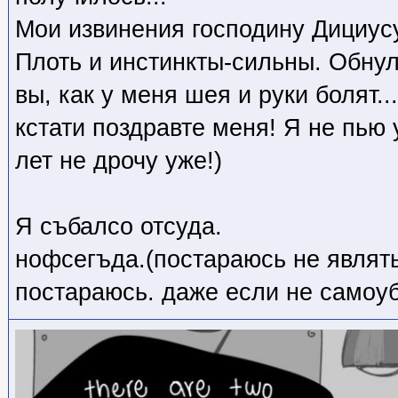
Мои извинения господину Дициусу
Плоть и инстинкты-сильны. Обнул
вы, как у меня шея и руки болят...
кстати поздравте меня! Я не пью 
лет не дрочу уже!)
Я събалсо отсуда.
нофсегъда.(постараюсь не являт
постараюсь. даже если не самоуб