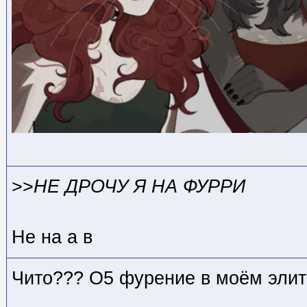
>>
НЕ ДРОЧУ Я НА ФУРРИ
Не на а в
Чито??? О5 фурение в моём эли