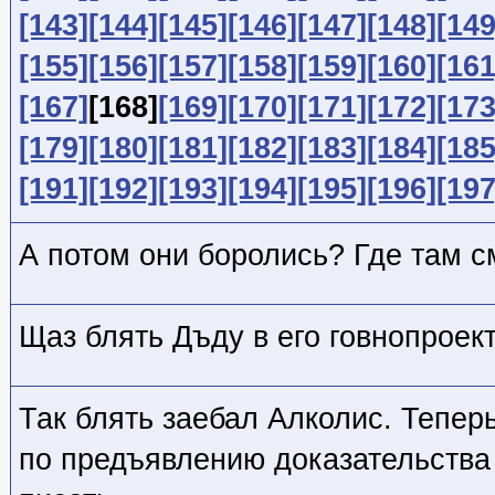
[143]
[144]
[145]
[146]
[147]
[148]
[149
[155]
[156]
[157]
[158]
[159]
[160]
[161
[167]
[168]
[169]
[170]
[171]
[172]
[173
[179]
[180]
[181]
[182]
[183]
[184]
[185
[191]
[192]
[193]
[194]
[195]
[196]
[197
А потом они боролись? Где там 
Щаз блять Дъду в его говнопрое
Так блять заебал Алколис. Теперь
по предъявлению доказательства