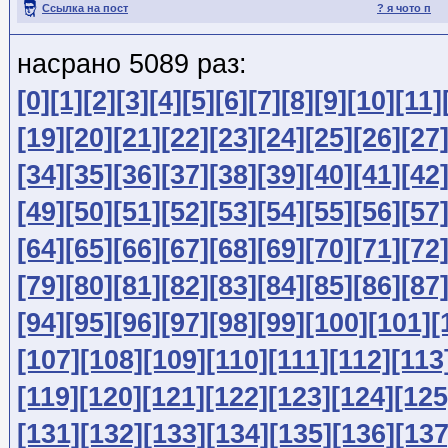
Ссылка на пост
? я чото п
насрано 5089 раз:
[0]
[1]
[2]
[3]
[4]
[5]
[6]
[7]
[8]
[9]
[10]
[11]
[19]
[20]
[21]
[22]
[23]
[24]
[25]
[26]
[27
[34]
[35]
[36]
[37]
[38]
[39]
[40]
[41]
[42
[49]
[50]
[51]
[52]
[53]
[54]
[55]
[56]
[57
[64]
[65]
[66]
[67]
[68]
[69]
[70]
[71]
[72
[79]
[80]
[81]
[82]
[83]
[84]
[85]
[86]
[87
[94]
[95]
[96]
[97]
[98]
[99]
[100]
[101]
[
[107]
[108]
[109]
[110]
[111]
[112]
[113
[119]
[120]
[121]
[122]
[123]
[124]
[125
[131]
[132]
[133]
[134]
[135]
[136]
[137