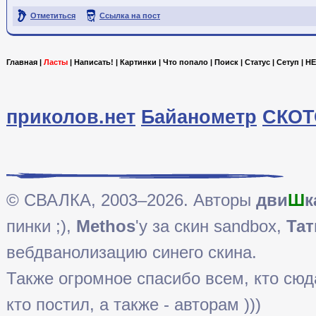
Отметиться
Ссылка на пост
Главная
|
Ласты
|
Написать!
|
Картинки
|
Что попало
|
Поиск
|
Статус
|
Сетуп
|
HE
приколов.нет
Байанометр
СКОТ
© СВАЛКА, 2003–2026. Авторы
дви
Ш
к
пинки ;),
Methos
'у за скин sandbox,
Тат
вебдванолизацию синего скина.
Также огромное спасибо всем, кто сюда 
кто постил, а также - авторам )))