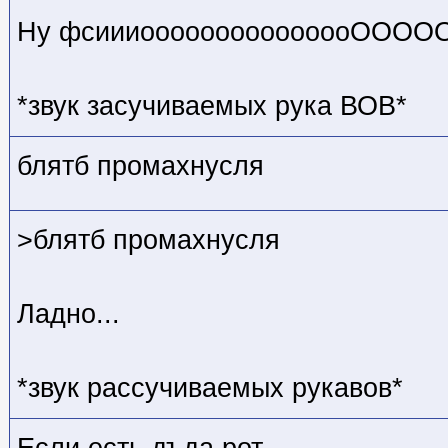
Ну фсиииооооооооооооооОООО
*звук засучиваемых рука ВОВ*
блятб промахнусля
>блятб промахнусля
Ладно...
*звук рассучиваемых рукавов*
Если есть дъда рот,