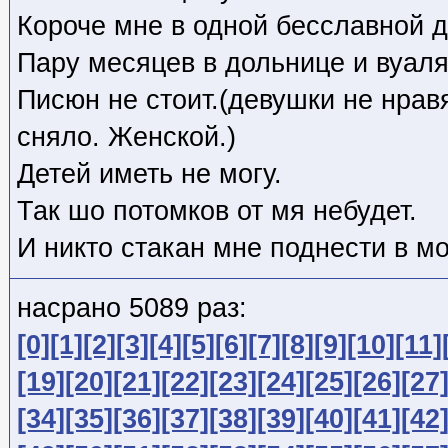
Короче мне в одной бесславной д
Пару месяцев в дольнице и вуаля
Писюн не стоит.(девушки не нрав
сняло. Женской.)
Детей иметь не могу.
Так шо потомков от мя небудет.
И никто стакан мне поднести в мо
насрано 5089 раз:
[0]
[1]
[2]
[3]
[4]
[5]
[6]
[7]
[8]
[9]
[10]
[11]
[19]
[20]
[21]
[22]
[23]
[24]
[25]
[26]
[27
[34]
[35]
[36]
[37]
[38]
[39]
[40]
[41]
[42