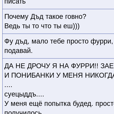
писать
Почему Дъд такое говно?
Ведь ты то что ты еш)))
Фу дъд, мало тебе просто фурри
подавай.
ДА НЕ ДРОЧУ Я НА ФУРРИ!! ЗАЕ
И ПОНИБАНКИ У МЕНЯ НИКОГДА
....
суецыддъ....
У меня ещё попытка будед. просто
получилось...