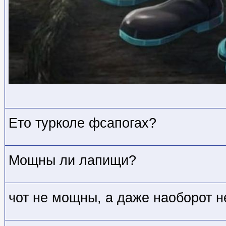
Ето турколе фсапогах?
Мощны ли лапищи?
чот не мощны, а даже наоборот 