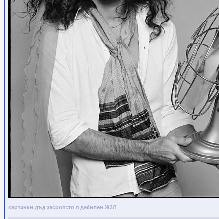
картинки
дъд
засропсто
я дебилен
ЖЗЛ