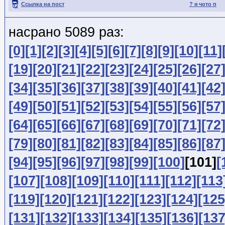
Ссылка на пост
? я чото п
насрано 5089 раз:
[0]
[1]
[2]
[3]
[4]
[5]
[6]
[7]
[8]
[9]
[10]
[11]
[19]
[20]
[21]
[22]
[23]
[24]
[25]
[26]
[27
[34]
[35]
[36]
[37]
[38]
[39]
[40]
[41]
[42
[49]
[50]
[51]
[52]
[53]
[54]
[55]
[56]
[57
[64]
[65]
[66]
[67]
[68]
[69]
[70]
[71]
[72
[79]
[80]
[81]
[82]
[83]
[84]
[85]
[86]
[87
[94]
[95]
[96]
[97]
[98]
[99]
[100]
[101]
[
[107]
[108]
[109]
[110]
[111]
[112]
[113
[119]
[120]
[121]
[122]
[123]
[124]
[125
[131]
[132]
[133]
[134]
[135]
[136]
[137