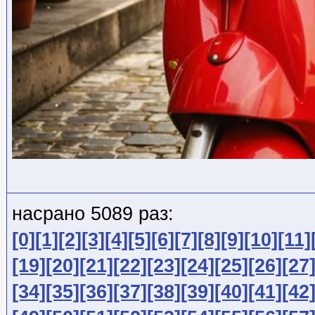
насрано 5089 раз:
[0]
[1]
[2]
[3]
[4]
[5]
[6]
[7]
[8]
[9]
[10]
[11]
[19]
[20]
[21]
[22]
[23]
[24]
[25]
[26]
[27
[34]
[35]
[36]
[37]
[38]
[39]
[40]
[41]
[42