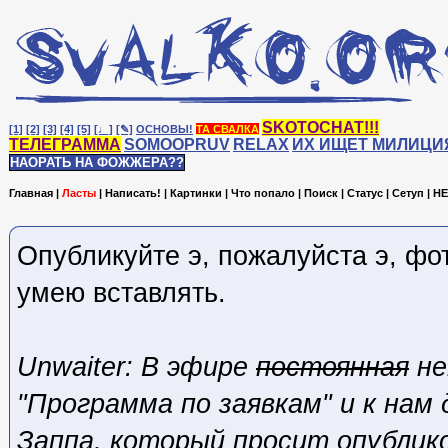
SKOTOCHAT!!!
[1]
[2]
[3]
[4]
[5]
[♩]
[✎]
ОСНОВЫ!
ТА СВАЛКА
ТЕЛЕГРАММА
SOMOOPRUV
RELAX
ИХ ИЩЕТ МИЛИЦИ
НАОРАТЬ НА ФОЖЖЕРА??
Главная
|
Ласты
|
Написать!
|
Картинки
|
Что попало
|
Поиск
|
Статус
|
Сетуп
|
HE
Опубликуйте э, пожалуйста э, фот
умею вставлять.
Unwaiter: В эфире
постоянная
не
"Программа по заявкам" и к нам 
Заппа, который просит опублик