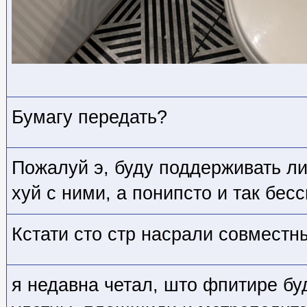
Бумагу передать?
Пожалуй э, буду поддерживать ли
хуй с ними, а понипсто и так бес
Кстати сто стр насрали совмест
я недавна четал, што фпитире бу