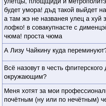
улетцы, площщиди и метрополитэ
будет умора! дъд такой выйдет н
а там жэ не названея улец а хуй з
лофко! в совакупнасте с дименцэ
чюма! проста чюма
А Лизу Чайкину куда переминуют
Всё назовут в честь фпитерского
окружающим?
Меня хотят за мои профессиона
почётным (ну или по нечётным) ч