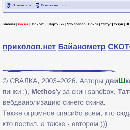
Отметиться
Ссылка на пост
Главная
|
Ласты
|
Написать!
|
Картинки
|
Что попало
|
Поиск
|
Статус
|
Сетуп
|
HE
приколов.нет
Байанометр
СКОТ
© СВАЛКА, 2003–2026. Авторы
дви
Ш
к
пинки ;),
Methos
'у за скин sandbox,
Тат
вебдванолизацию синего скина.
Также огромное спасибо всем, кто сюда 
кто постил, а также - авторам )))