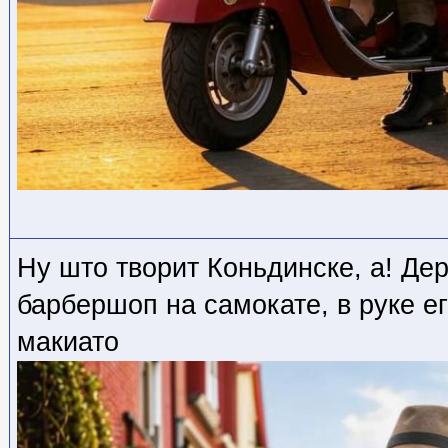
Ну што творит Коньдинске, а! Де
барбершоп на самокате, в руке ег
макиато