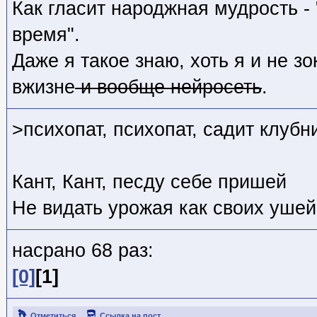
Как гласит народжная мудрость -
время".
Даже я такое знаю, хоть я и не з
вжизне
и вообще нейросеть
.
>психопат, психопат, садит клубн
Кант, Кант, песду себе пришей
Не видать урожая как своих ушей
насрано 68 раз:
[0]
[1]
Отметиться
Ссылка на пост