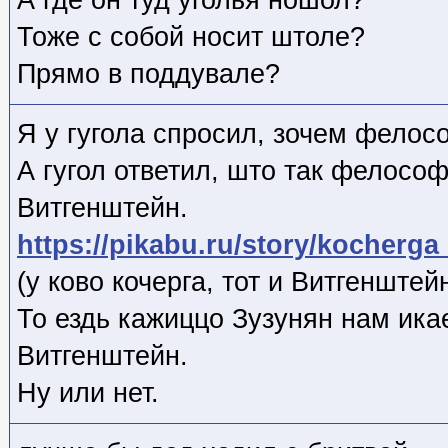
А где он туд уголья ношол?
Тоже с собой носит штоле?
Прямо в поддувале?
Я у гугола спросил, зочем фелос
А гугол ответил, што так фелософ
Витгенштейн.
https://pikabu.ru/story/kocherg
(у ково кочерга, тот и Витгенштей
То ездь кажиццо Зузунян нам ика
Витгенштейн.
Ну или нет.