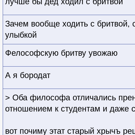
лучше бы дед ходил с бритвой
Зачем вообще ходить с бритвой, с
улыбкой
Фелософскую бритву увожаю
А я бородат
> Оба философа отличались пре
отношением к студентам и даже 
вот почиму этат старый хрычъ р