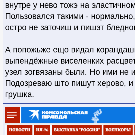
внутре у нево тожэ на эластично
Пользовался такими - нормально,
остро не заточиш и пишэт бледно
А попожьже ещо видал корандашы
выпендёжные виселенких расцвет
узел зогвязаны были. Но ими не 
Подозреваю што пишут херово, и
грушка.