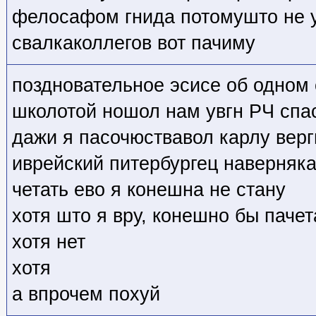
фелосафом гнида потомушто не у
свалкаколлегов вот пачиму
поздновательное эсисе об одном 
школотой ношол нам увгн РЧ спа
дажи я пасочюствавол карлу верг
иврейский питербургец наверняка
четать ево я конешна не стану
хотя што я вру, конешно бы паче
хотя нет
хотя
а впрочем похуй