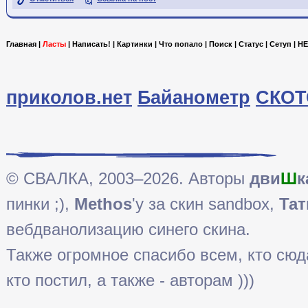
Главная
|
Ласты
|
Написать!
|
Картинки
|
Что попало
|
Поиск
|
Статус
|
Сетуп
|
HE
приколов.нет
Байанометр
СКОТ
© СВАЛКА, 2003–2026. Авторы
дви
Ш
к
пинки ;),
Methos
'у за скин sandbox,
Тат
вебдванолизацию синего скина.
Также огромное спасибо всем, кто сюда 
кто постил, а также - авторам )))