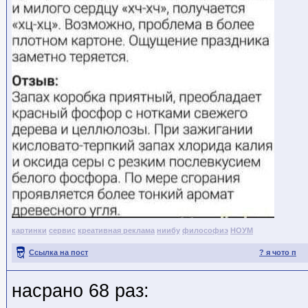
картинки
сервис
креативная реклама
ниибу
философиэ
НОУМ
Ссылка на пост
? я чото п
насрано 68 раз: