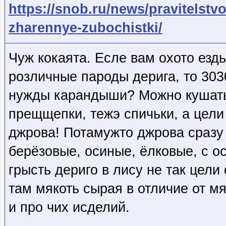
https://snob.ru/news/pravitelstvo
zharennye-zubochistki/
Чуж кокаята. Есле вам охото ездь
розличные пароды дерига, то 303
нужды карандыши? Можно кушать
прещщепки, тежэ спичьки, а цели
джрова! Потамужто джрова сразу 
берёзовые, осиные, ёлковые, с о
грысть дериго в лису не так цели
там мякоть сырая в отличие от м
и про чих исделий.