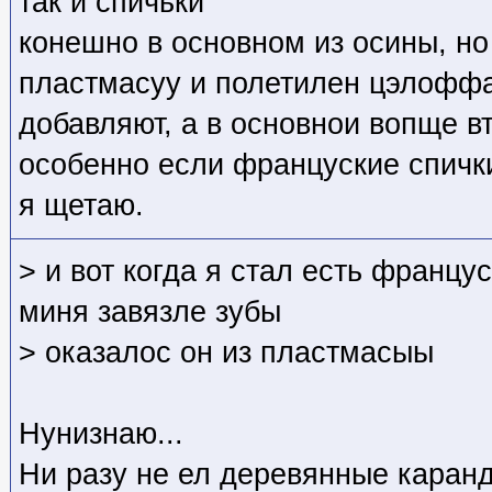
так и спичьки
конешно в основном из осины, но
пластмасуу и полетилен цэлоффа
добавляют, а в основнои вопще в
особенно если француские спички
я щетаю.
> и вот когда я стал есть францу
миня завязле зубы
> оказалос он из пластмасыы
Нунизнаю...
Ни разу не ел деревянные каран