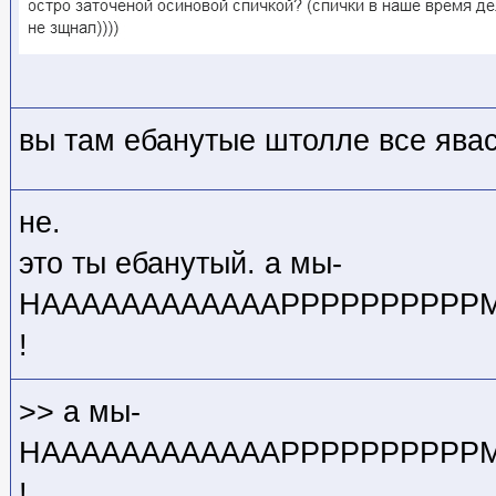
вы там ебанутые штолле все яв
не.
это ты ебанутый. а мы-
НААААААААААААРРРРРРРРРРМАЛ
!
>> а мы-
НААААААААААААРРРРРРРРРРМАЛ
!