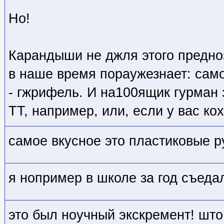
Но!
Карандыши не джля этого предно
в наше время пораужезнает: сам
- гжрифель. И на100ящик гурман 
ТТ, например, или, если у вас ко
самое вкусное это пластиковые р
я нопример в школе за год съеда
это был ноучный экскремент! што