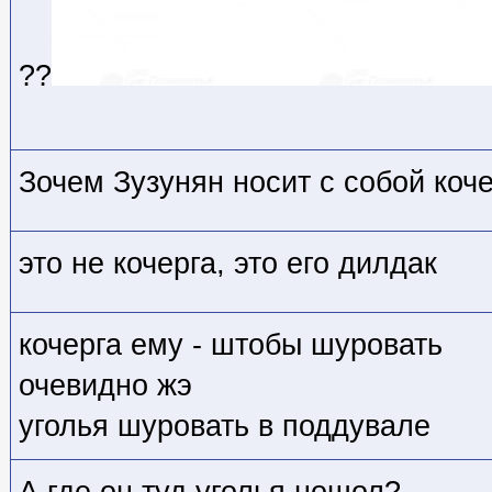
??
Зочем Зузунян носит с собой коч
это не кочерга, это его дилдак
кочерга ему - штобы шуровать
очевидно жэ
уголья шуровать в поддувале