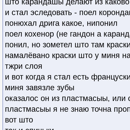
што карандашы делают из каково
и стал эследовать - поел коронда
понюхал дрига какое, нипонил
поел кохенор (не гандон а каран
понил, но зометел што там краск
намалёвано краски што у миня на
тжри слоя
и вот когда я стал есть француск
миня завязле зубы
оказалос он из пластмасыы, или 
пластмасыы я не знаю точна пр
вот што