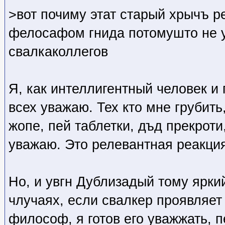
>вот почиму этат старый хрычъ 
фелосафом гнида потомушто не у
свалкаколлегов
Я, как интеллигентный человек и
всех уважаю. Тех кто мне грубить
жопе, пей таблетки, дъд прекроти,
уважаю. Это релевантная реакци
Но, и увгн Дублизадый тому ярки
члучаях, если свалкер проявляет
философ, я готов его уважжать, 