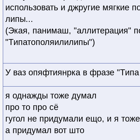
использовать и джругие мягкие п
липы...
(Экая, панимаш, "аллитерация" п
"Типатополяилилипы")
У ваз опяфтиянрка в фразе "Типа
я однажды тоже думал
про то про сё
гугол не придумали ещо, и я тож
а придумал вот што