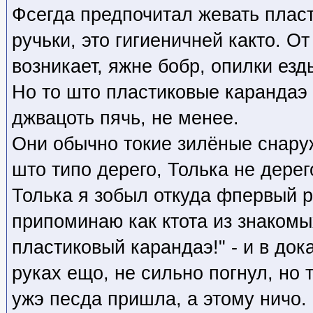
Фсегда предпочитал жевать плас
ручьки, это гигиеничней както. От
возникает, яжне бобр, опилки ездь
Но то што пластиковые карандаэ 
джвацоть пячь, не менее.
Они обычно токие зилёные снаруж
што типо дерего, Толька не дерег
Толька я зобыл откуда фпервый р
припоминаю как ктота из знакомых
пластиковый карандаэ!" - и в док
руках ещо, не сильно погнул, но
ужэ песда пришла, а этому ничо.