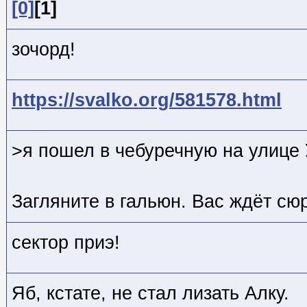
[0]
[1]
зочорд!
https://svalko.org/581578.html
>я пошел в чебуречную на улице
Загляните в гальюн. Вас ждёт сю
сектор приэ!
Яб, кстате, не стал лизать Алку.