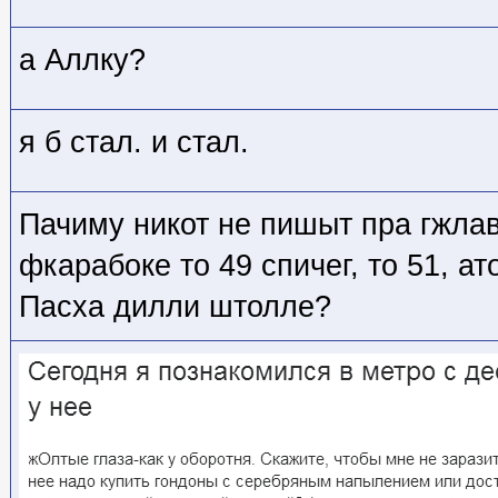
а Аллку?
я б стал. и стал.
Пачиму никот не пишыт пра гжлав
фкарабоке то 49 спичег, то 51, ат
Пасха дилли штолле?