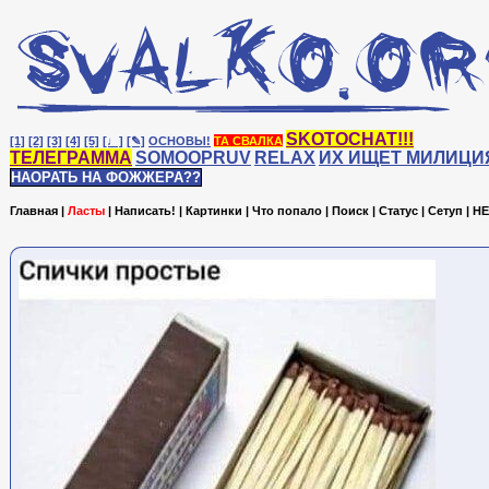
SKOTOCHAT!!!
[1]
[2]
[3]
[4]
[5]
[♩]
[✎]
ОСНОВЫ!
ТА СВАЛКА
ТЕЛЕГРАММА
SOMOOPRUV
RELAX
ИХ ИЩЕТ МИЛИЦИ
НАОРАТЬ НА ФОЖЖЕРА??
Главная
|
Ласты
|
Написать!
|
Картинки
|
Что попало
|
Поиск
|
Статус
|
Сетуп
|
HE