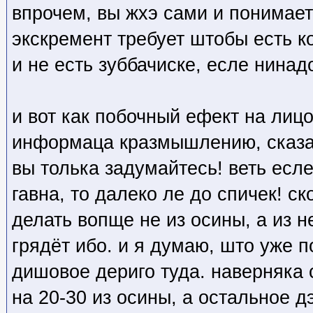
впрочем, вы жхэ сами и понимает
экскремент требует штобы есть к
и не есть зуббачиске, есле нинад
и вот как побочный ефект на лиц
информаца кразмышлению, сказа
вы толька задумайтесь! веть есле
гавна, то далеко ле до спичек! ск
делать вопще не из осины, а из 
грядёт ибо. и я думаю, што уже
дишовое дериго туда. наверняка 
на 20-30 из осины, а остальное д