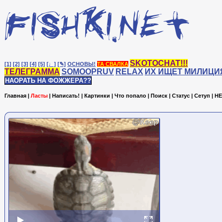
SKOTOCHAT!!!
[1]
[2]
[3]
[4]
[5]
[♩]
[✎]
ОСНОВЫ!
ТА СВАЛКА
ТЕЛЕГРАММА
SOMOOPRUV
RELAX
ИХ ИЩЕТ МИЛИЦИ
НАОРАТЬ НА ФОЖЖЕРА??
Главная
|
Ласты
|
Написать!
|
Картинки
|
Что попало
|
Поиск
|
Статус
|
Сетуп
|
HE