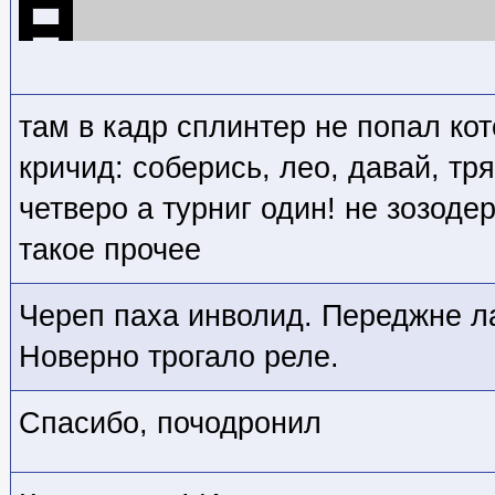
там в кадр сплинтер не попал кот
кричид: соберись, лео, давай, тря
четверо а турниг один! не зозоде
такое прочее
Череп паха инволид. Переджне л
Новерно трогало реле.
Спасибо, почодронил