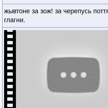
жывтоне за зож! за черепусь потт
глагни.