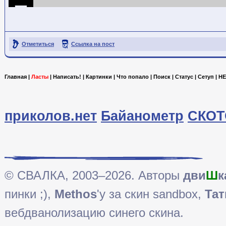
Отметиться
Ссылка на пост
Главная
|
Ласты
|
Написать!
|
Картинки
|
Что попало
|
Поиск
|
Статус
|
Сетуп
|
HE
приколов.нет
Байанометр
СКОТ
© СВАЛКА, 2003–2026. Авторы
дви
Ш
к
пинки ;),
Methos
'у за скин sandbox,
Тат
вебдванолизацию синего скина.