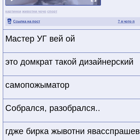
картинки
животни чочо
спорт
Ссылка на пост
? я чото п
Мастер УГ вей ой
это домкрат такой дизайнерский
самопожыматор
Собрался, разобрался..
гдже бирка жывотни явасспраше