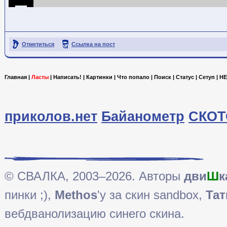
Отметиться
Ссылка на пост
Главная
|
Ласты
|
Написать!
|
Картинки
|
Что попало
|
Поиск
|
Статус
|
Сетуп
|
HE
приколов.нет
Байанометр
СКОТ
© СВАЛКА, 2003–2026. Авторы
дви
Ш
к
пинки ;),
Methos
'у за скин sandbox,
Тат
вебдванолизацию синего скина.