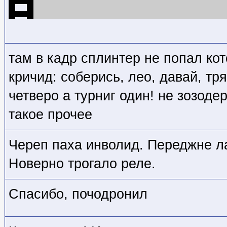
там в кадр сплинтер не попал кот
кричид: соберись, лео, давай, тря
четверо а турниг один! не зозоде
такое прочее
Череп паха инволид. Переджне л
Новерно трогало реле.
Спасибо, почодронил