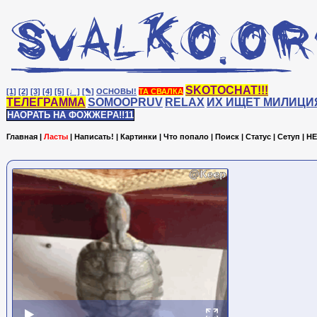
SKOTOCHAT!!!
[1]
[2]
[3]
[4]
[5]
[♩]
[✎]
ОСНОВЫ!
ТА СВАЛКА
ТЕЛЕГРАММА
SOMOOPRUV
RELAX
ИХ ИЩЕТ МИЛИЦИ
НАОРАТЬ НА ФОЖЖЕРА!!11
Главная
|
Ласты
|
Написать!
|
Картинки
|
Что попало
|
Поиск
|
Статус
|
Сетуп
|
HE