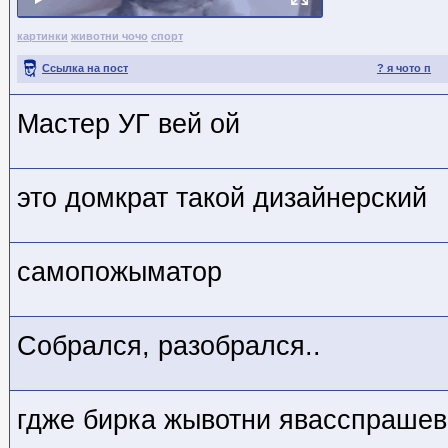
картинки
животни чочо
спорт
Ссылка на пост
? я чото п
Мастер УГ вей ой
это домкрат такой дизайнерский
самопожыматор
Собрался, разобрался..
гдже бирка жывотни явасспраше