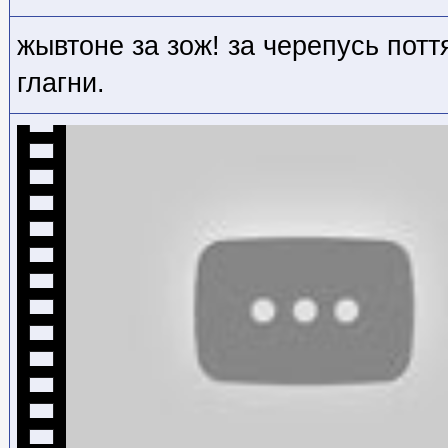
жывтоне за зож! за черепусь потт
глагни.