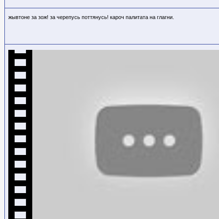
жывтоне за зож! за черепусь поттянусь! кароч палитата на глагни.