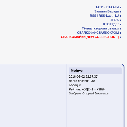
ТАГИ - ПТААГИ
Залатая Барада
RSS
|
RSS-Last
|
LJ
4PDA
КТОТУД?!
Тёмная сторона свалки
СВАЛКОФФ
СВАЛКОХРОМ
СВАЛКОМАЙКИ[NEW COLLECTION!!]
Мебиус
2016-06-02 22:37:37
Всего постов: 230
Бород:
8
Рейтинг:
+60|2|-1 = +98%
Одобрено:
Откорней Докончиков