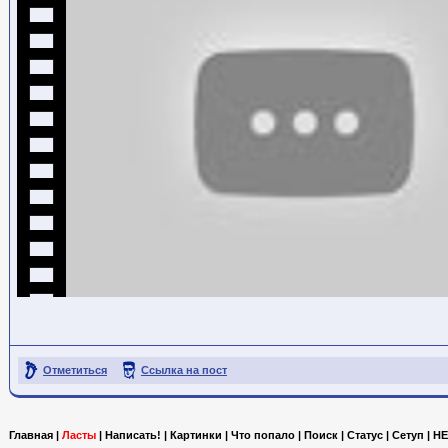
Отметиться
Ссылка на пост
Главная
|
Ласты
|
Написать!
|
Картинки
|
Что попало
|
Поиск
|
Статус
|
Сетуп
|
HE