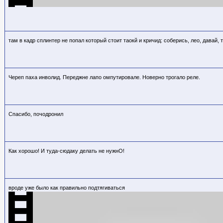
там в кадр сплинтер не попал который стоит таокй и кричид: соберись, лео, давай, 
Череп паха инволид. Переджне лапо омпутировале. Новерно трогало реле.
Спасибо, почодронил
Как хорошо! И туда-сюдаку делать не нужнО!
вроде уже было как правильно подтягиваться