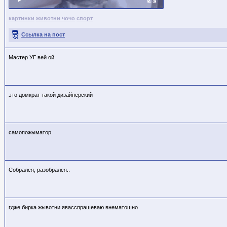
картинки
животни чочо
спорт
Ссылка на пост
Мастер УГ вей ой
это домкрат такой дизайнерский
самопожыматор
Собрался, разобрался..
гдже бирка жывотни явасспрашеваю внематошно