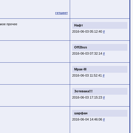
гетшеет
акое прочее
Нафт
2016-06-03 05:12:40
#
Off2bus
2016-06-03 07:32:14
#
Мрак-III
2016-06-03 11:52:41
#
Зотевака!!!
2016-06-03 17:15:23
#
шарфан
2016-06-04 14:46:06
#