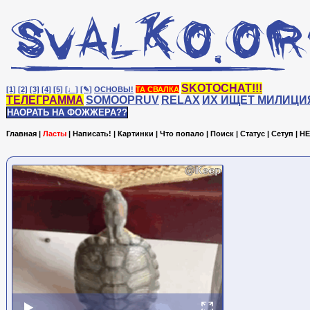
SKOTOCHAT!!!
[1]
[2]
[3]
[4]
[5]
[♩]
[✎]
ОСНОВЫ!
ТА СВАЛКА
ТЕЛЕГРАММА
SOMOOPRUV
RELAX
ИХ ИЩЕТ МИЛИЦИ
НАОРАТЬ НА ФОЖЖЕРА??
Главная
|
Ласты
|
Написать!
|
Картинки
|
Что попало
|
Поиск
|
Статус
|
Сетуп
|
HE