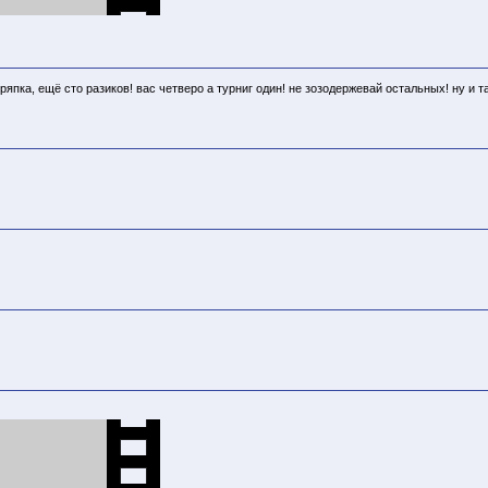
тряпка, ещё сто разиков! вас четверо а турниг один! не зозодержевай остальных! ну и т