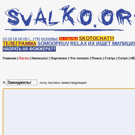
SKOTOCHAT!!!
[1]
[2]
[3]
[4]
[5]
[♩]
[✎]
ОСНОВЫ!
ТА СВАЛКА
ТЕЛЕГРАММА
SOMOOPRUV
RELAX
ИХ ИЩЕТ МИЛИЦИ
НАОРАТЬ НА ФОЖЖЕРА??
Главная
|
Ласты
|
Написать!
|
Картинки
|
Что попало
|
Поиск
|
Статус
|
Сетуп
|
HE
Я,
, хочу послать нижеследующее: