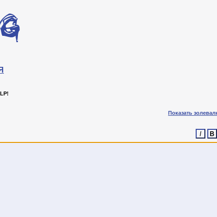
Я
LP!
Показать золевал
I
B