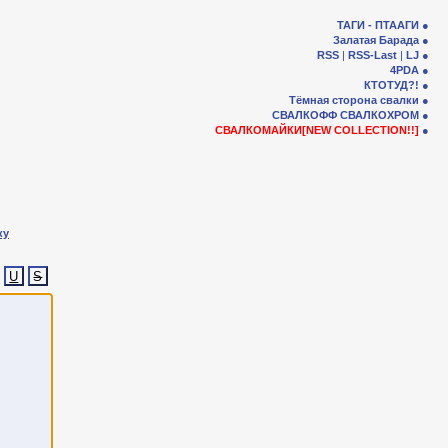
ТАГИ - ПТААГИ
Залатая Барада
RSS
|
RSS-Last
|
LJ
4PDA
КТОТУД?!
Тёмная сторона свалки
СВАЛКОФФ
СВАЛКОХРОМ
СВАЛКОМАЙКИ[NEW COLLECTION!!]
ку
U
S