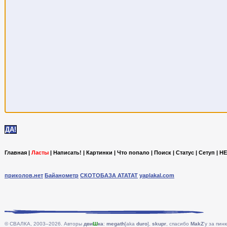
Главная
|
Ласты
|
Написать!
|
Картинки
|
Что попало
|
Поиск
|
Статус
|
Сетуп
|
HE
приколов.нет
Байанометр
СКОТОБАЗА АТАТАТ
yaplakal.com
© СВАЛКА, 2003–2026. Авторы
дви
Ш
ка
:
megath
[aka
duro
],
skupr
, спасибо
MakZ
'у за пинк