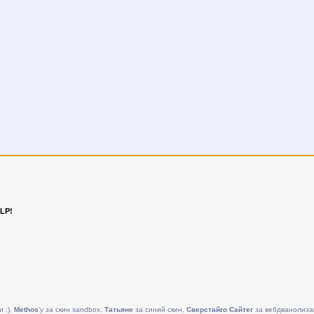
LP!
и ;),
Methos
'у за скин sandbox,
Татьяне
за синий скин,
Сверстайго Сайтег
за вебдванолиза