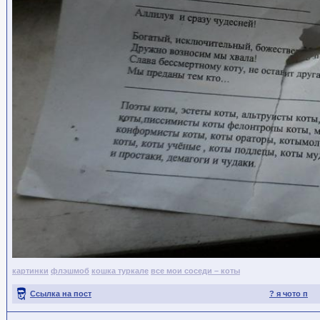
картинки
флэшмоб
кошка туркале
все мои соседи – коты
Ссылка на пост
? я чото п