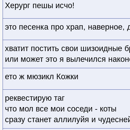
Херург пешы исчо!
это песенка про храп, наверное, 
хватит постить свои шизоидные б
или может это я вылечился нако
ето ж мюзикл Кожки
реквестирую таг
что мол все мои соседи - коты
сразу станет аллилуйя и чудесне