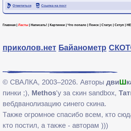
Отметиться
Ссылка на пост
Главная
|
Ласты
|
Написать!
|
Картинки
|
Что попало
|
Поиск
|
Статус
|
Сетуп
|
HE
приколов.нет
Байанометр
СКОТ
© СВАЛКА, 2003–2026. Авторы
дви
Ш
к
пинки ;),
Methos
'у за скин sandbox,
Тат
вебдванолизацию синего скина.
Также огромное спасибо всем, кто сюда 
кто постил, а также - авторам )))