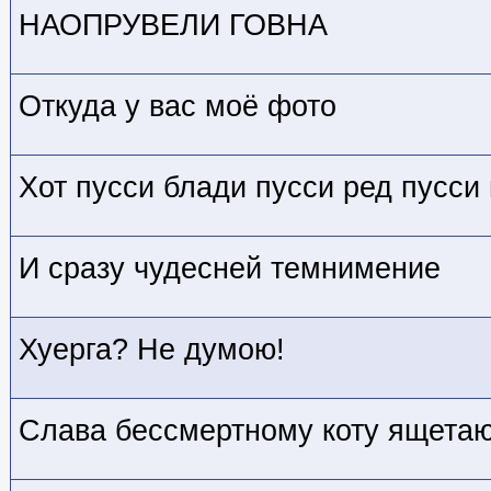
НАОПРУВЕЛИ ГОВНА
Откуда у вас моё фото
Хот пусси блади пусси ред пусси 
И сразу чудесней темнимение
Хуерга? Не думою!
Слава бессмертному коту ящета