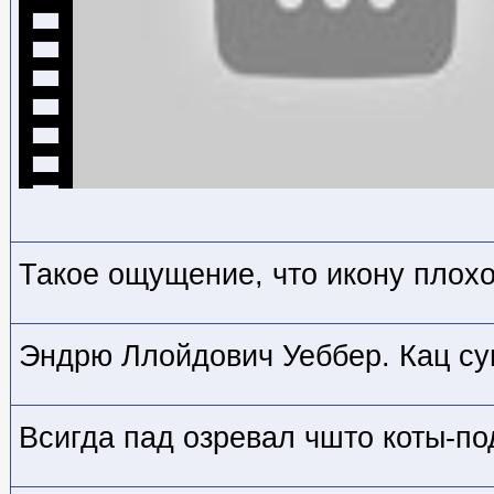
Такое ощущение, что икону плох
Эндрю Ллойдович Уеббер. Кац су
Всигда пад озревал чшто коты-по