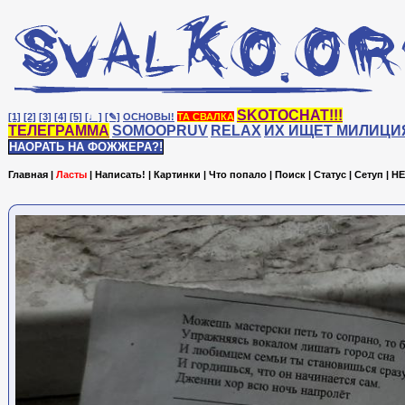
SKOTOCHAT!!!
[1]
[2]
[3]
[4]
[5]
[♩]
[✎]
ОСНОВЫ!
ТА СВАЛКА
ТЕЛЕГРАММА
SOMOOPRUV
RELAX
ИХ ИЩЕТ МИЛИЦИ
НАОРАТЬ НА ФОЖЖЕРА?!
Главная
|
Ласты
|
Написать!
|
Картинки
|
Что попало
|
Поиск
|
Статус
|
Сетуп
|
HE