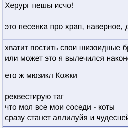
Херург пешы исчо!
это песенка про храп, наверное, 
хватит постить свои шизоидные б
или может это я вылечился нако
ето ж мюзикл Кожки
реквестирую таг
что мол все мои соседи - коты
сразу станет аллилуйя и чудесне