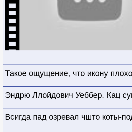
Такое ощущение, что икону плох
Эндрю Ллойдович Уеббер. Кац су
Всигда пад озревал чшто коты-по