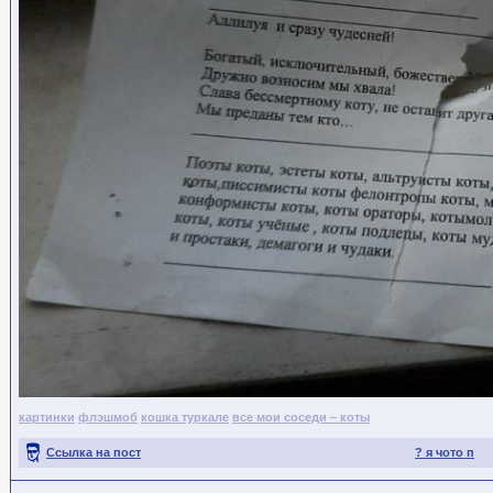
картинки
флэшмоб
кошка туркале
все мои соседи – коты
Ссылка на пост
? я чото п