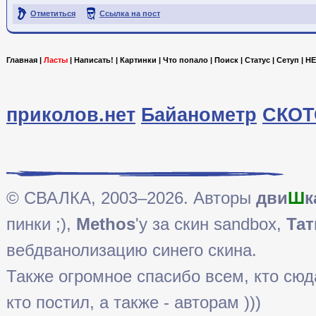
Отметиться
Ссылка на пост
Главная
|
Ласты
|
Написать!
|
Картинки
|
Что попало
|
Поиск
|
Статус
|
Сетуп
|
HE
приколов.нет
Байанометр
СКОТ
© СВАЛКА, 2003–2026. Авторы
дви
Ш
к
пинки ;),
Methos
'у за скин sandbox,
Тат
вебдванолизацию синего скина.
Также огромное спасибо всем, кто сюда 
кто постил, а также - авторам )))