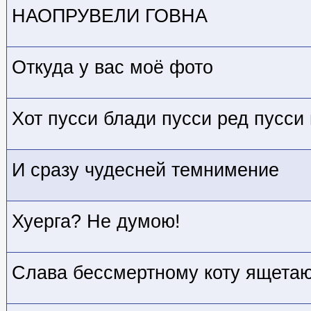
НАОПРУВЕЛИ ГОВНА
Откуда у вас моё фото
Хот пусси блади пусси ред пусси 
И сразу чудесней темнимение
Хуерга? Не думою!
Слава бессмертному коту ящета