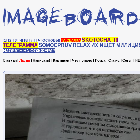
SKOTOCHAT!!!
[1]
[2]
[3]
[4]
[5]
[♩]
[✎]
ОСНОВЫ!
ТА СВАЛКА
ТЕЛЕГРАММА
SOMOOPRUV
RELAX
ИХ ИЩЕТ МИЛИЦИ
НАОРАТЬ НА ФОЖЖЕРА?
Главная
|
Ласты
|
Написать!
|
Картинки
|
Что попало
|
Поиск
|
Статус
|
Сетуп
|
HE