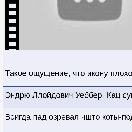
Такое ощущение, что икону плох
Эндрю Ллойдович Уеббер. Кац су
Всигда пад озревал чшто коты-по