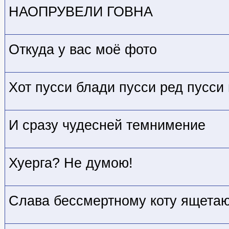
НАОПРУВЕЛИ ГОВНА
Откуда у вас моё фото
Хот пусси блади пусси ред пусси 
И сразу чудесней темнимение
Хуерга? Не думою!
Слава бессмертному коту ящета