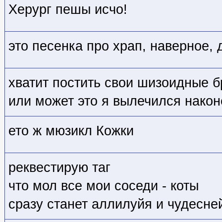
Херург пешы исчо!
это песенка про храп, наверное, 
хватит постить свои шизоидные б
или может это я вылечился нако
ето ж мюзикл Кожки
реквестирую таг
что мол все мои соседи - коты
сразу станет аллилуйя и чудесне