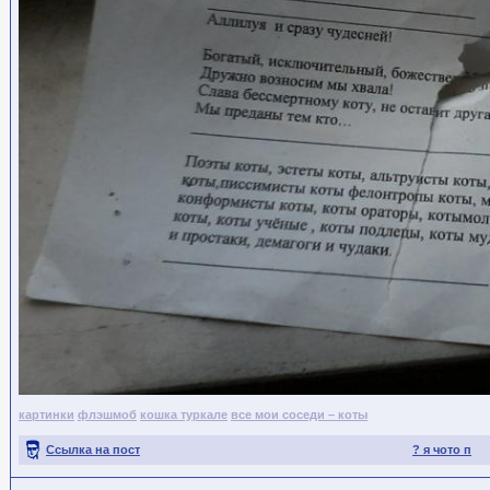
картинки
флэшмоб
кошка туркале
все мои соседи – коты
Ссылка на пост
? я чото п