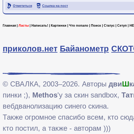
Отметиться
Ссылка на пост
Главная
|
Ласты
|
Написать!
|
Картинки
|
Что попало
|
Поиск
|
Статус
|
Сетуп
|
HE
приколов.нет
Байанометр
СКОТ
© СВАЛКА, 2003–2026. Авторы
дви
Ш
к
пинки ;),
Methos
'у за скин sandbox,
Тат
вебдванолизацию синего скина.
Также огромное спасибо всем, кто сюда 
кто постил, а также - авторам )))