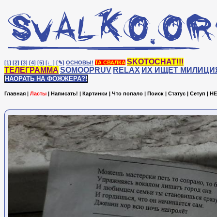
SKOTOCHAT!!!
[1]
[2]
[3]
[4]
[5]
[♩]
[✎]
ОСНОВЫ!
ТА СВАЛКА
ТЕЛЕГРАММА
SOMOOPRUV
RELAX
ИХ ИЩЕТ МИЛИЦИ
НАОРАТЬ НА ФОЖЖЕРА?!
Главная
|
Ласты
|
Написать!
|
Картинки
|
Что попало
|
Поиск
|
Статус
|
Сетуп
|
HE